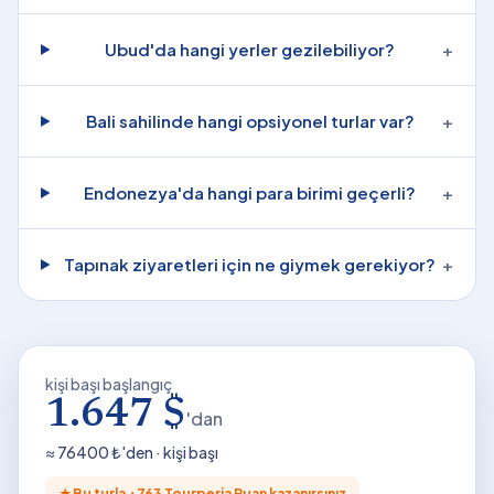
Ubud'da hangi yerler gezilebiliyor?
+
Bali sahilinde hangi opsiyonel turlar var?
+
Endonezya'da hangi para birimi geçerli?
+
Tapınak ziyaretleri için ne giymek gerekiyor?
+
kişi başı başlangıç
1.647 $
'dan
≈
76400
₺'den · kişi başı
★
Bu turla +
763
Tourperia Puan kazanırsınız