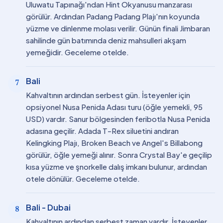
Uluwatu Tapınağı'ndan Hint Okyanusu manzarası
görülür. Ardından Padang Padang Plajı'nın koyunda
yüzme ve dinlenme molası verilir. Günün finali Jimbaran
sahilinde gün batımında deniz mahsulleri akşam
yemeğidir. Geceleme otelde.
Bali
7
Kahvaltının ardından serbest gün. İsteyenler için
opsiyonel Nusa Penida Adası turu (öğle yemekli, 95
USD) vardır. Sanur bölgesinden feribotla Nusa Penida
adasına geçilir. Adada T-Rex siluetini andıran
Kelingking Plajı, Broken Beach ve Angel's Billabong
görülür, öğle yemeği alınır. Sonra Crystal Bay'e geçilip
kısa yüzme ve şnorkelle dalış imkanı bulunur, ardından
otele dönülür. Geceleme otelde.
Bali - Dubai
8
Kahvaltının ardından serbest zaman vardır. İsteyenler