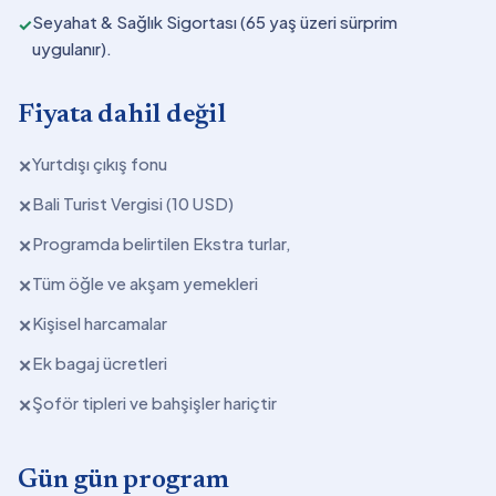
Seyahat & Sağlık Sigortası (65 yaş üzeri sürprim
✓
uygulanır).
Fiyata dahil değil
Yurtdışı çıkış fonu
✕
Bali Turist Vergisi (10 USD)
✕
Programda belirtilen Ekstra turlar,
✕
Tüm öğle ve akşam yemekleri
✕
Kişisel harcamalar
✕
Ek bagaj ücretleri
✕
Şoför tipleri ve bahşişler hariçtir
✕
Gün gün program