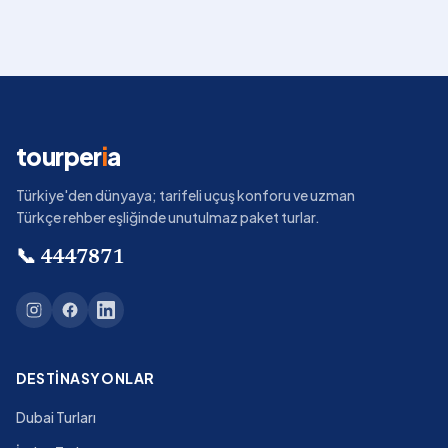
tourper
i
a
Türkiye'den dünyaya; tarifeli uçuş konforu ve uzman
Türkçe rehber eşliğinde unutulmaz paket turlar.
📞
4447871
DESTINASYONLAR
Dubai Turları