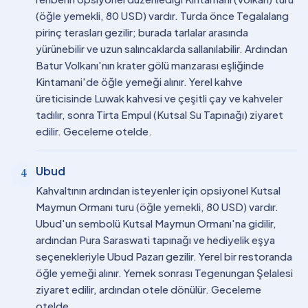
(öğle yemekli, 80 USD) vardır. Turda önce Tegalalang
pirinç terasları gezilir; burada tarlalar arasında
yürünebilir ve uzun salıncaklarda sallanılabilir. Ardından
Batur Volkanı'nın krater gölü manzarası eşliğinde
Kintamani'de öğle yemeği alınır. Yerel kahve
üreticisinde Luwak kahvesi ve çeşitli çay ve kahveler
tadılır, sonra Tirta Empul (Kutsal Su Tapınağı) ziyaret
edilir. Geceleme otelde.
Ubud
4
Kahvaltının ardından isteyenler için opsiyonel Kutsal
Maymun Ormanı turu (öğle yemekli, 80 USD) vardır.
Ubud'un sembolü Kutsal Maymun Ormanı'na gidilir,
ardından Pura Saraswati tapınağı ve hediyelik eşya
seçenekleriyle Ubud Pazarı gezilir. Yerel bir restoranda
öğle yemeği alınır. Yemek sonrası Tegenungan Şelalesi
ziyaret edilir, ardından otele dönülür. Geceleme
otelde.