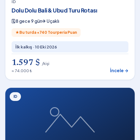
ID
Dolu Dolu Bali & Ubud Turu Rotası
🗓
8 gece 9 gün
✈
Uçaklı
★
Bu turda +
740
Tourperia Puan
İlk kalkış ·
10 Eki 2026
1.597 $
/kişi
İncele →
≈ 74.000 ₺
ID