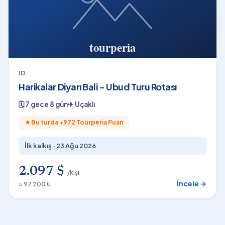
ID
Harikalar Diyarı Bali - Ubud Turu Rotası
🗓
7 gece 8 gün
✈
Uçaklı
★
Bu turda +
972
Tourperia Puan
İlk kalkış ·
23 Ağu 2026
2.097 $
/kişi
İncele →
≈ 97.200 ₺