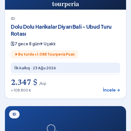
ID
Dolu Dolu Harikalar Diyarı Bali - Ubud Turu
Rotası
🗓
7 gece 8 gün
✈
Uçaklı
★
Bu turda +
1.088
Tourperia Puan
İlk kalkış ·
23 Ağu 2026
2.347 $
/kişi
İncele →
≈ 108.800 ₺
ID