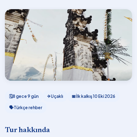
🗓
8 gece 9 gün
✈
Uçaklı
📅
İlk kalkış
10 Eki 2026
🗣
Türkçe rehber
Tur hakkında