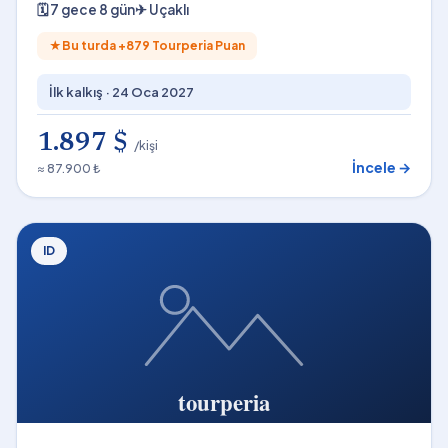
🗓
7 gece 8 gün
✈
Uçaklı
★
Bu turda +
879
Tourperia Puan
İlk kalkış ·
24 Oca 2027
1.897 $
/kişi
İncele →
≈ 87.900 ₺
ID