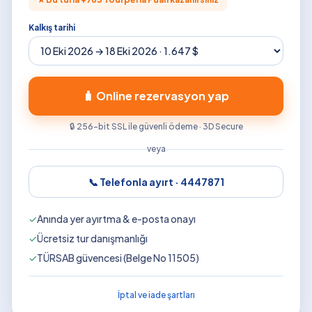
Kalkış tarihi
🧳 Online rezervasyon yap
🔒 256-bit SSL ile güvenli ödeme · 3D Secure
veya
📞 Telefonla ayırt ·
4447871
✓
Anında yer ayırtma & e-posta onayı
✓
Ücretsiz tur danışmanlığı
✓
TÜRSAB güvencesi (Belge No 11505)
İptal ve iade şartları