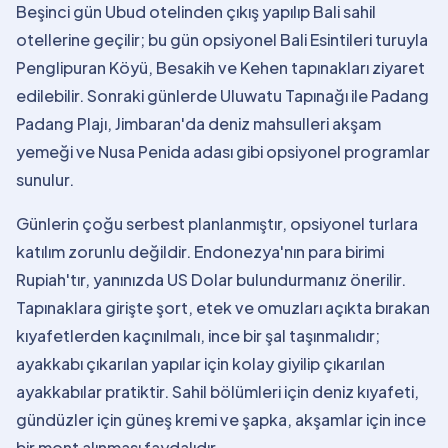
Beşinci gün Ubud otelinden çıkış yapılıp Bali sahil
otellerine geçilir; bu gün opsiyonel Bali Esintileri turuyla
Penglipuran Köyü, Besakih ve Kehen tapınakları ziyaret
edilebilir. Sonraki günlerde Uluwatu Tapınağı ile Padang
Padang Plajı, Jimbaran'da deniz mahsulleri akşam
yemeği ve Nusa Penida adası gibi opsiyonel programlar
sunulur.
Günlerin çoğu serbest planlanmıştır, opsiyonel turlara
katılım zorunlu değildir. Endonezya'nın para birimi
Rupiah'tır, yanınızda US Dolar bulundurmanız önerilir.
Tapınaklara girişte şort, etek ve omuzları açıkta bırakan
kıyafetlerden kaçınılmalı, ince bir şal taşınmalıdır;
ayakkabı çıkarılan yapılar için kolay giyilip çıkarılan
ayakkabılar pratiktir. Sahil bölümleri için deniz kıyafeti,
gündüzler için güneş kremi ve şapka, akşamlar için ince
bir mont alınması faydalıdır.