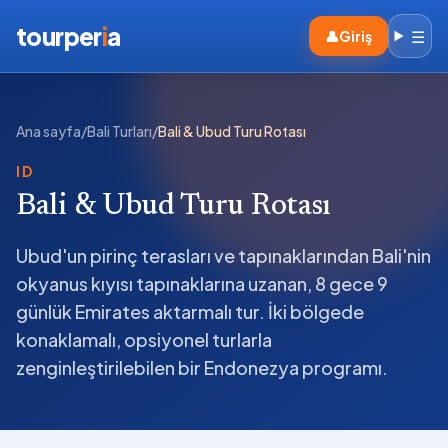
tourper
i
a
☰
👤
Giriş
Ana sayfa
/
Bali Turları
/
Bali & Ubud Turu Rotası
ID
Bali & Ubud Turu Rotası
Ubud'un pirinç terasları ve tapınaklarından Bali'nin
okyanus kıyısı tapınaklarına uzanan, 8 gece 9
günlük Emirates aktarmalı tur. İki bölgede
konaklamalı, opsiyonel turlarla
zenginleştirilebilen bir Endonezya programı.