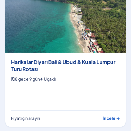
Harikalar Diyarı Bali & Ubud & Kuala Lumpur
Turu Rotası
🗓
8 gece 9 gün
✈
Uçaklı
Fiyat için arayın
İncele →