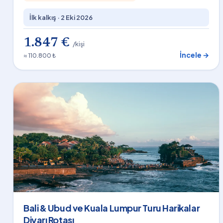
İlk kalkış ·
2 Eki 2026
1.847 €
/kişi
İncele →
≈ 110.800 ₺
Bali & Ubud ve Kuala Lumpur Turu Harikalar
Diyarı Rotası