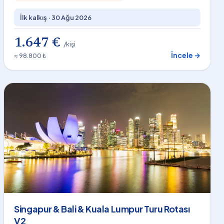
İlk kalkış ·
30 Ağu 2026
1.647 €
/kişi
İncele →
≈ 98.800 ₺
Singapur & Bali & Kuala Lumpur Turu Rotası
V2