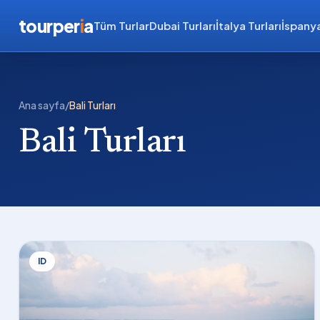
tourper
i
a
Tüm Turlar
Dubai Turları
İtalya Turları
İspanya
Ana sayfa
/
Bali Turları
Bali Turları
ID