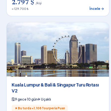
2.797 $
/kişi
İncele →
≈ 129.700 ₺
Kuala Lumpur & Bali & Singapur Turu Rotası
V2
🗓
9 gece 10 gün
✈
Uçaklı
★
Bu turda +
1.108
Tourperia Puan