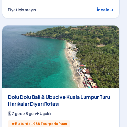
Fiyat için arayın
İncele →
Dolu Dolu Bali & Ubud ve Kuala Lumpur Turu
Harikalar Diyarı Rotası
🗓
7 gece 8 gün
✈
Uçaklı
★
Bu turda +
988
Tourperia Puan