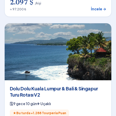
2.097 $
/kişi
İncele →
≈ 97.200 ₺
Dolu Dolu Kuala Lumpur & Bali & Singapur
Turu Rotası V2
🗓
9 gece 10 gün
✈
Uçaklı
★
Bu turda +
1.288
Tourperia Puan