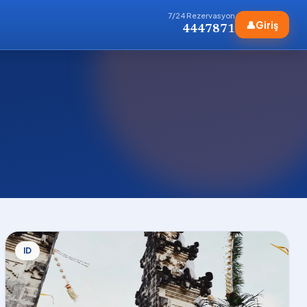
7/24 Rezervasyon
👤
Giriş
4447871
ID