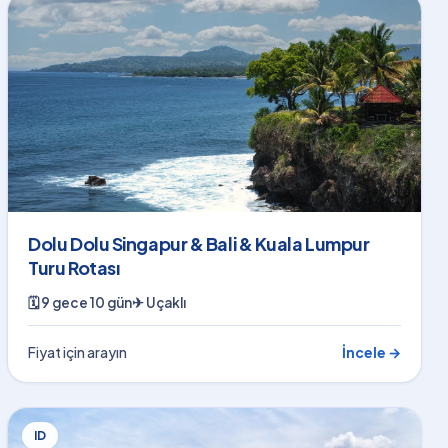
Dolu Dolu Singapur & Bali & Kuala Lumpur
Turu Rotası
🗓
9 gece 10 gün
✈
Uçaklı
Fiyat için arayın
İncele →
ID