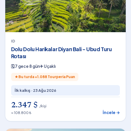
ID
Dolu Dolu Harikalar Diyarı Bali - Ubud Turu
Rotası
🗓
7 gece 8 gün
✈
Uçaklı
★
Bu turda +
1.088
Tourperia Puan
İlk kalkış ·
23 Ağu 2026
2.347 $
/kişi
İncele →
≈ 108.800 ₺