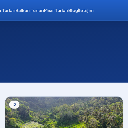
 Turları
Balkan Turları
Mısır Turları
Blog
İletişim
ID