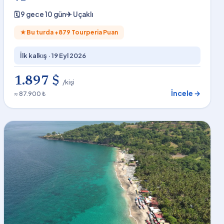
🗓
9 gece 10 gün
✈
Uçaklı
★
Bu turda +
879
Tourperia Puan
İlk kalkış ·
19 Eyl 2026
1.897 $
/kişi
İncele →
≈ 87.900 ₺