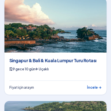
Singapur & Bali & Kuala Lumpur Turu Rotası
🗓
9 gece 10 gün
✈
Uçaklı
Fiyat için arayın
İncele →