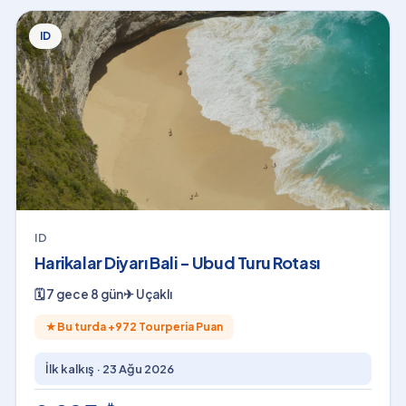
ID
ID
Harikalar Diyarı Bali - Ubud Turu Rotası
🗓
7 gece 8 gün
✈
Uçaklı
★
Bu turda +
972
Tourperia Puan
İlk kalkış ·
23 Ağu 2026