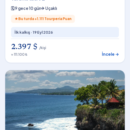
🗓
9 gece 10 gün
✈
Uçaklı
★
Bu turda +
1.111
Tourperia Puan
İlk kalkış ·
19 Eyl 2026
2.397 $
/kişi
İncele →
≈ 111.100 ₺