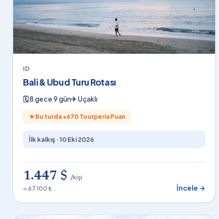
ID
Bali & Ubud Turu Rotası
🗓
8 gece 9 gün
✈
Uçaklı
★
Bu turda +
670
Tourperia Puan
İlk kalkış ·
10 Eki 2026
1.447 $
/kişi
İncele →
≈ 67.100 ₺