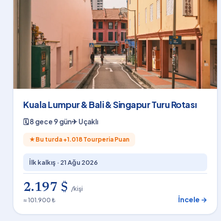
Kuala Lumpur & Bali & Singapur Turu Rotası
🗓
8 gece 9 gün
✈
Uçaklı
★
Bu turda +
1.018
Tourperia Puan
İlk kalkış ·
21 Ağu 2026
2.197 $
/kişi
İncele →
≈ 101.900 ₺