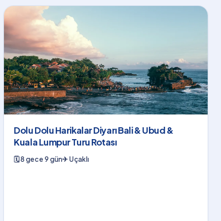
Dolu Dolu Harikalar Diyarı Bali & Ubud &
Kuala Lumpur Turu Rotası
🗓
8 gece 9 gün
✈
Uçaklı