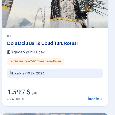
ID
Dolu Dolu Bali & Ubud Turu Rotası
🗓
8 gece 9 gün
✈
Uçaklı
★
Bu turda +
740
Tourperia Puan
İlk kalkış ·
10 Eki 2026
1.597 $
/kişi
İncele →
≈ 74.000 ₺