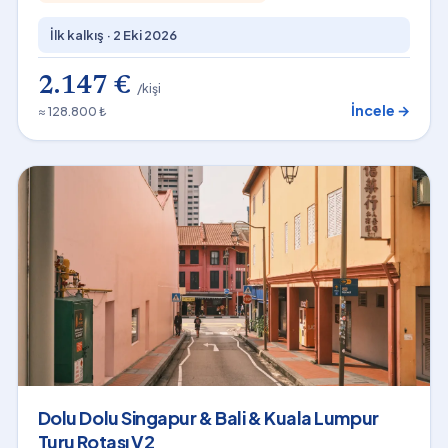
İlk kalkış ·
2 Eki 2026
2.147 €
/kişi
İncele →
≈ 128.800 ₺
Dolu Dolu Singapur & Bali & Kuala Lumpur
Turu Rotası V2