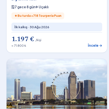
🗓
7 gece 8 gün
✈
Uçaklı
★
Bu turda +
718
Tourperia Puan
İlk kalkış ·
30 Ağu 2026
1.197 €
/kişi
İncele →
≈ 71.800 ₺