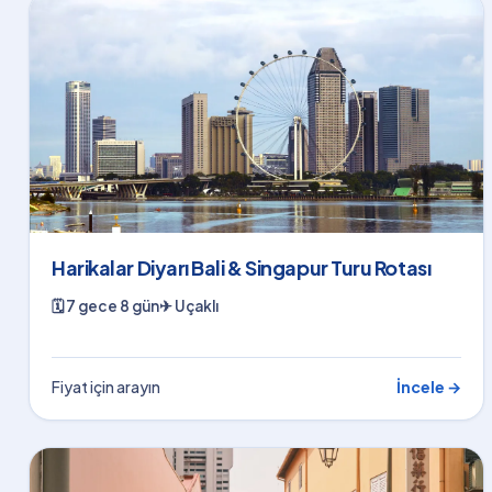
Harikalar Diyarı Bali & Singapur Turu Rotası
🗓
7 gece 8 gün
✈
Uçaklı
Fiyat için arayın
İncele →