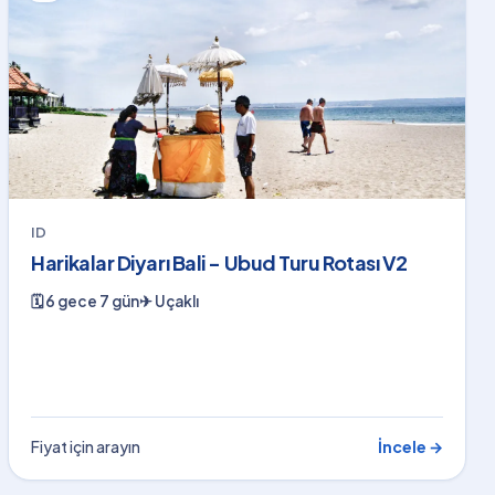
ID
Harikalar Diyarı Bali - Ubud Turu Rotası V2
🗓
6 gece 7 gün
✈
Uçaklı
Fiyat için arayın
İncele →