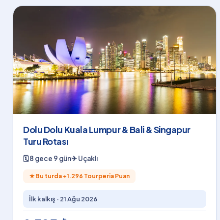
Dolu Dolu Kuala Lumpur & Bali & Singapur
Turu Rotası
🗓
8 gece 9 gün
✈
Uçaklı
★
Bu turda +
1.296
Tourperia Puan
İlk kalkış ·
21 Ağu 2026