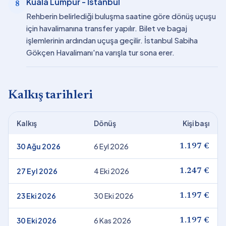
Kuala Lumpur - İstanbul
8
Rehberin belirlediği buluşma saatine göre dönüş uçuşu
için havalimanına transfer yapılır. Bilet ve bagaj
işlemlerinin ardından uçuşa geçilir. İstanbul Sabiha
Gökçen Havalimanı'na varışla tur sona erer.
Kalkış tarihleri
Kalkış
Dönüş
Kişi başı
30 Ağu 2026
6 Eyl 2026
1.197 €
27 Eyl 2026
4 Eki 2026
1.247 €
23 Eki 2026
30 Eki 2026
1.197 €
30 Eki 2026
6 Kas 2026
1.197 €