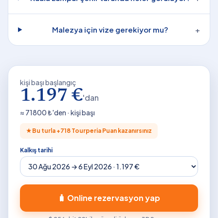
Malezya için vize gerekiyor mu?
+
kişi başı başlangıç
1.197 €
'dan
≈
71800
₺'den · kişi başı
★
Bu turla +
718
Tourperia Puan kazanırsınız
Kalkış tarihi
🧳 Online rezervasyon yap