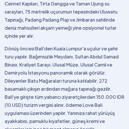
Cennet Kapıları, Tirta Gangga ve Taman Ujung su
sarayları, 75 metrelik uçurumun tepesindeki Uluwatu
Tapınağı, Padang Padang Plajı ve Jimbaran sahilinde
deniz mahsulleri akşam yemeği yine opsiyonel turlar
içinde yer alır.
Dönüş öncesi Bali'den Kuala Lumpur'a uçulur ve şehir
turu yapılır. Bağımsızlık Meydanı, Sultan Abdul Samad
Binası, Kraliyet Sarayı, Ulusal Müze, Ulusal Camii ve
Demiryolu İstasyonu panoramik olarak görülür.
Dileyenler Batu Mağaraları turuna katılabilir; 272
basamaklı çıkışın ardından mağara tapınağı gezilir.
Bali'ye girişte tüm yabancı ziyaretçilerden 150.000 IDR
(10 USD) turizm vergisi alınır, ödeme Love Bali
uygulaması üzerinden yapılır. Yanınıza rahat yürüyüş
ayakkabısı, pamuklu kıyafetler, güneş kremi ve