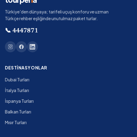
Türkiye'den dünyaya; tarifeli uçuş konforu ve uzman
Türkçe rehber eşliğinde unutulmaz paket turlar.
📞
4447871
DESTINASYONLAR
Dubai Turları
İtalya Turları
İspanya Turları
Balkan Turları
Mısır Turları