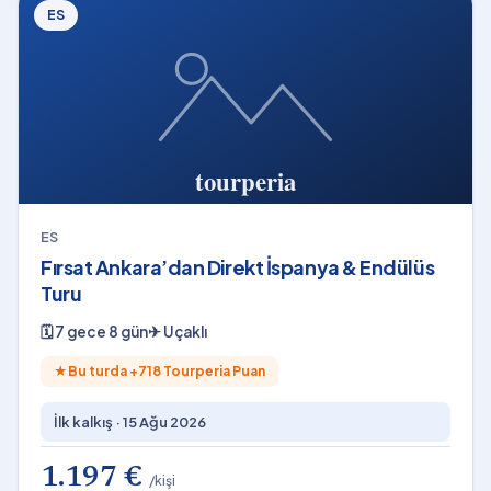
ES
ES
Fırsat Ankara’dan Direkt İspanya & Endülüs
Turu
🗓
7 gece 8 gün
✈
Uçaklı
★
Bu turda +
718
Tourperia Puan
İlk kalkış ·
15 Ağu 2026
1.197 €
/kişi