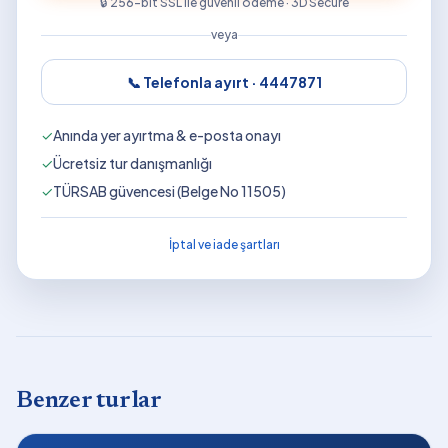
🔒 256-bit SSL ile güvenli ödeme · 3D Secure
veya
📞 Telefonla ayırt ·
4447871
✓
Anında yer ayırtma & e-posta onayı
✓
Ücretsiz tur danışmanlığı
✓
TÜRSAB güvencesi (Belge No 11505)
İptal ve iade şartları
Benzer turlar