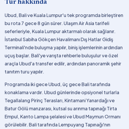
Tur hakkında
Ubud, Bali ve Kuala Lumpur'u tek programda birleştiren
bu rota 7 gece 8 gün sürer. Ulaşım Air Asia tarifeli
seferleriyle, Kuala Lumpur aktarmalı olarak sağlanır.
İstanbul Sabiha Gökçen Havalimanı Dış Hatlar Gidiş
Terminali'nde buluşma yapılır, biniş işlemlerinin ardından
uçuş başlar. Bali'ye varışta rehberle buluşulur ve özel
araçla Ubud'a transfer edilir, ardından panoramik şehir
tanıtım turu yapılır.
Programda iki gece Ubud, üç gece Bali tarafında
konaklama vardır. Ubud günlerinde opsiyonel turlarla
Tegallalang Pirinç Terasları, Kintamani Yanardağı ve
Batur Gölü manzarası, kutsal su arınma tapınağı Tirta
Empul, Kanto Lampa şelalesi ve Ubud Maymun Ormanı
görülebilir. Bali tarafında Lempuyang Tapınağı'nın