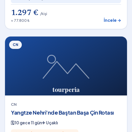
1.297 €
/kişi
İncele →
≈ 77.800 ₺
CN
CN
Yangtze Nehri’nde Baştan Başa Çin Rotası
🗓
10 gece 11 gün
✈
Uçaklı