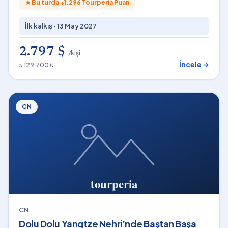
★
Bu turda +
1.296
Tourperia Puan
İlk kalkış ·
13 May 2027
2.797 $
/kişi
İncele →
≈ 129.700 ₺
CN
CN
Dolu Dolu Yangtze Nehri’nde Baştan Başa