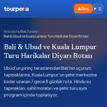
tourper
i
a
☰
👤
Giriş
Ana sayfa
/
Bali Turları
/
Bali & Ubud ve Kuala Lumpur Turu Harikalar Diyarı Rotası
Bali & Ubud ve Kuala Lumpur
Turu Harikalar Diyarı Rotası
Ubud'un pirinç teraslarından Bali'nin uçurum
tapınaklarına, Kuala Lumpur'un şehir merkezine
kadar uzanan 7 gece 8 günlük rota. Hindu su
tapınakları, sahil molaları ve şehir turu aynı
program içinde toplanıyor.