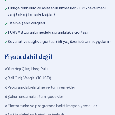
Türkçe rehberlik ve asistanlık hizmetleri (DPS havalimanı
✓
varışta karşılama ile başlar )
Otel ve şehir vergileri
✓
TURSAB zorunlu mesleki sorumluluk sigortası
✓
Seyahat ve sağlık sigortası (65 yaş üzeri sürprim uygulanır)
✓
Fiyata dahil değil
Yurtdışı Çıkış Harç Pulu
✕
Bali Giriş Vergisi (10USD)
✕
Programda belirtilmeye tüm yemekler
✕
Şahsi harcamalar, tüm içecekler
✕
Ekstra turlar ve programda belirtilmeyen yemekler
✕
Şoför tipleri ve bahşişler hariçtir.