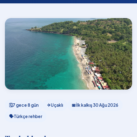
🗓
7 gece 8 gün
✈
Uçaklı
📅
İlk kalkış
30 Ağu 2026
🗣
Türkçe rehber