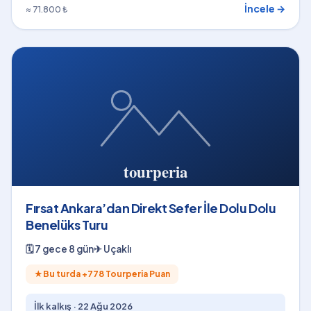
İncele →
≈ 71.800 ₺
Fırsat Ankara’dan Direkt Sefer İle Dolu Dolu
Benelüks Turu
🗓
7 gece 8 gün
✈
Uçaklı
★
Bu turda +
778
Tourperia Puan
İlk kalkış ·
22 Ağu 2026