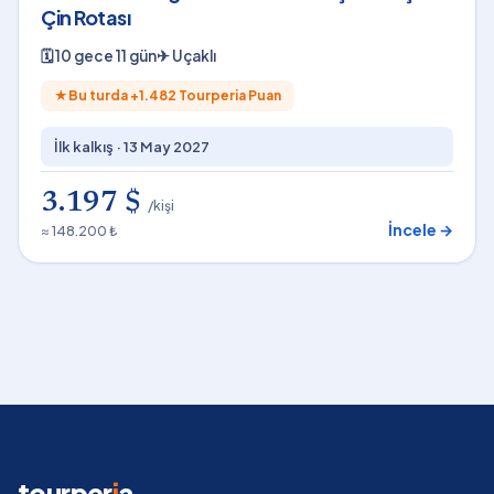
Çin Rotası
🗓
10 gece 11 gün
✈
Uçaklı
★
Bu turda +
1.482
Tourperia Puan
İlk kalkış ·
13 May 2027
3.197 $
/kişi
İncele →
≈ 148.200 ₺
tourper
i
a