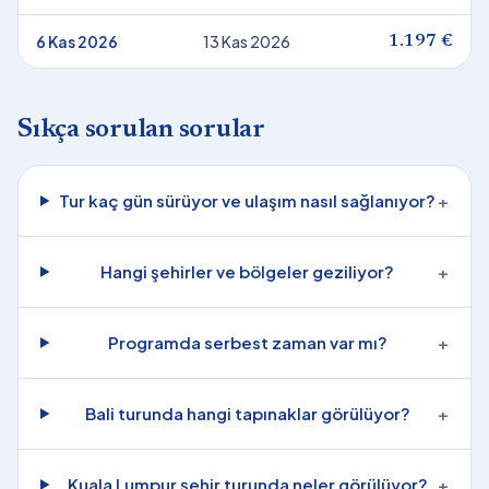
6 Kas 2026
13 Kas 2026
1.197 €
Sıkça sorulan sorular
Tur kaç gün sürüyor ve ulaşım nasıl sağlanıyor?
+
Hangi şehirler ve bölgeler geziliyor?
+
Programda serbest zaman var mı?
+
Bali turunda hangi tapınaklar görülüyor?
+
Kuala Lumpur şehir turunda neler görülüyor?
+