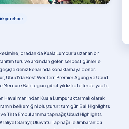
ürkçe rehber
 kesimine, oradan da Kuala Lumpur'a uzanan bir
anıtım turu ve ardından gelen serbest günlerle
ine geçişle deniz kenarında konaklamaya döner.
mpur, Ubud'da Best Western Premier Agung ve Ubud
ercure Bali Legian gibi 4 yıldızlı otellerde yapılır.
kçen Havalimanı'ndan Kuala Lumpur aktarmalı olarak
gramın belkemiğini oluşturur: tam gün Bali Highlights
 ve Tirta Empul arınma tapınağı; Ubud Highlights
aliyet Sarayı; Uluwatu Tapınağı ile Jimbaran'da