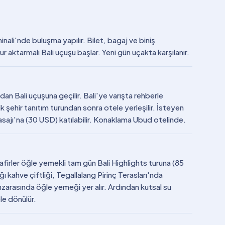
ali'nde buluşma yapılır. Bilet, bagaj ve biniş
ur aktarmalı Bali uçuşu başlar. Yeni gün uçakta karşılanır.
an Bali uçuşuna geçilir. Bali'ye varışta rehberle
k şehir tanıtım turundan sonra otele yerleşilir. İsteyen
Masajı'na (30 USD) katılabilir. Konaklama Ubud otelinde.
firler öğle yemekli tam gün Bali Highlights turuna (85
ı kahve çiftliği, Tegallalang Pirinç Terasları'nda
arasında öğle yemeği yer alır. Ardından kutsal su
ele dönülür.