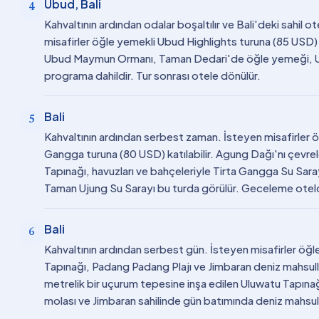
Ubud, Bali
4
Kahvaltının ardından odalar boşaltılır ve Bali'deki sahil ot
misafirler öğle yemekli Ubud Highlights turuna (85 USD) 
Ubud Maymun Ormanı, Taman Dedari'de öğle yemeği, Ubud
programa dahildir. Tur sonrası otele dönülür.
Bali
5
Kahvaltının ardından serbest zaman. İsteyen misafirler
Gangga turuna (80 USD) katılabilir. Agung Dağı'nı çevr
Tapınağı, havuzları ve bahçeleriyle Tirta Gangga Su Sar
Taman Ujung Su Sarayı bu turda görülür. Geceleme otel
Bali
6
Kahvaltının ardından serbest gün. İsteyen misafirler ö
Tapınağı, Padang Padang Plajı ve Jimbaran deniz mahsuller
metrelik bir uçurum tepesine inşa edilen Uluwatu Tapın
molası ve Jimbaran sahilinde gün batımında deniz mahs