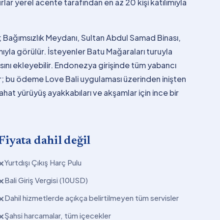
lar yerel acente tarafından en az 20 kişi katılımıyla
; Bağımsızlık Meydanı, Sultan Abdul Samad Binası,
mıyla görülür. İsteyenler Batu Mağaraları turuyla
sını ekleyebilir. Endonezya girişinde tüm yabancı
ır; bu ödeme Love Bali uygulaması üzerinden inişten
 rahat yürüyüş ayakkabıları ve akşamlar için ince bir
Fiyata dahil değil
Yurtdışı Çıkış Harç Pulu
✕
Bali Giriş Vergisi (10USD)
✕
Dahil hizmetlerde açıkça belirtilmeyen tüm servisler
✕
Şahsi harcamalar, tüm içecekler
✕