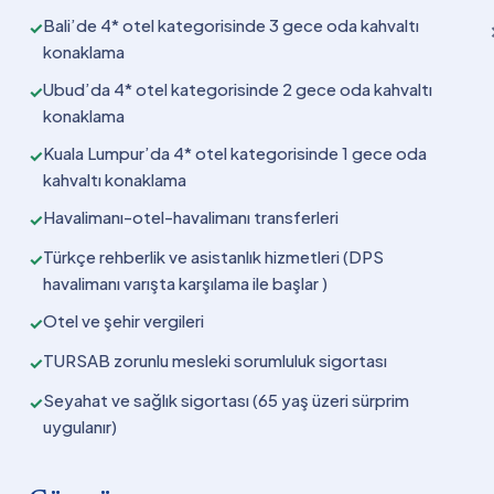
Bali’de 4* otel kategorisinde 3 gece oda kahvaltı
✓
konaklama
Ubud’da 4* otel kategorisinde 2 gece oda kahvaltı
✓
konaklama
Kuala Lumpur’da 4* otel kategorisinde 1 gece oda
✓
kahvaltı konaklama
Havalimanı-otel-havalimanı transferleri
✓
Türkçe rehberlik ve asistanlık hizmetleri (DPS
✓
havalimanı varışta karşılama ile başlar )
Otel ve şehir vergileri
✓
TURSAB zorunlu mesleki sorumluluk sigortası
✓
Seyahat ve sağlık sigortası (65 yaş üzeri sürprim
✓
uygulanır)