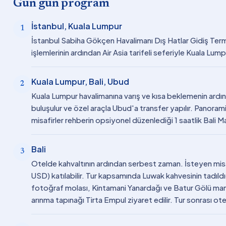
Gün gün program
İstanbul, Kuala Lumpur
1
İstanbul Sabiha Gökçen Havalimanı Dış Hatlar Gidiş Termin
işlemlerinin ardından Air Asia tarifeli seferiyle Kuala Lump
Kuala Lumpur, Bali, Ubud
2
Kuala Lumpur havalimanına varış ve kısa beklemenin ardınd
buluşulur ve özel araçla Ubud'a transfer yapılır. Panorami
misafirler rehberin opsiyonel düzenlediği 1 saatlik Bali 
Bali
3
Otelde kahvaltının ardından serbest zaman. İsteyen misa
USD) katılabilir. Tur kapsamında Luwak kahvesinin tadıldığ
fotoğraf molası, Kintamani Yanardağı ve Batur Gölü manz
arınma tapınağı Tirta Empul ziyaret edilir. Tur sonrası ot