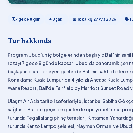
🗓
7 gece 8 gün
✈
Uçaklı
📅
İlk kalkış
27 Ara 2026
🗣
T
Tur hakkında
Program Ubud'un iç bölgelerinden başlayıp Bali'nin sahil
rotayı 7 gece 8 günde kapsar. Ubud'da panoramik şehir t
başlayan plan, ilerleyen günlerde Bali'nin sahil oteller
Konaklama Kuala Lumpur'da 4 yıldızlı Ancasa Kuala Lu
Wana Resort, Bali'de Fairfield by Marriott Sunset Road ve M
Ulaşım Air Asia tarifeli seferleriyle, İstanbul Sabiha Gö
sağlanır. Bali'de geçirilen günlerde opsiyonel turlar pro
turunda Tegallalang pirinç terasları, Kintamani Yanardağı
turunda Kanto Lampo şelalesi, Maymun Ormanı ve Ubud Kr