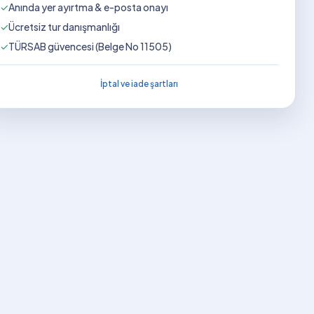
✓
Anında yer ayırtma & e-posta onayı
✓
Ücretsiz tur danışmanlığı
✓
TÜRSAB güvencesi (Belge No 11505)
İptal ve iade şartları