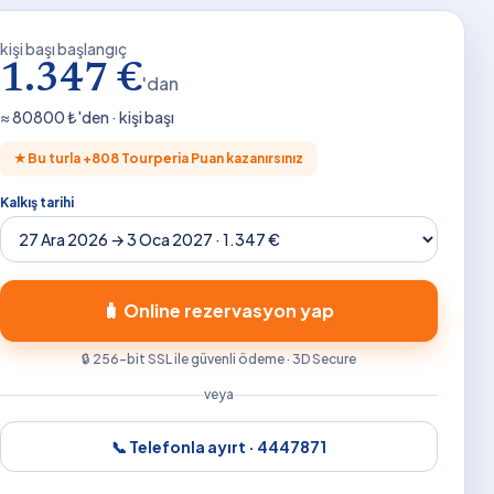
kişi başı başlangıç
1.347 €
'dan
≈
80800
₺'den · kişi başı
★
Bu turla +
808
Tourperia Puan kazanırsınız
Kalkış tarihi
🧳 Online rezervasyon yap
🔒 256-bit SSL ile güvenli ödeme · 3D Secure
veya
📞 Telefonla ayırt ·
4447871