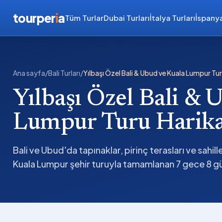
tourper
i
a
Tüm Turlar
Dubai Turları
İtalya Turları
İspanya
Ana sayfa
/
Bali Turları
/
Yılbaşı Özel Bali & Ubud ve Kuala Lumpur Tur
Yılbaşı Özel Bali & 
Lumpur Turu Harikal
Bali ve Ubud'da tapınaklar, pirinç terasları ve sahi
Kuala Lumpur şehir turuyla tamamlanan 7 gece 8 gü