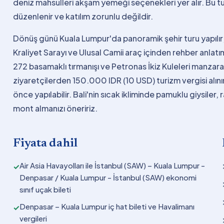
deniz mahsulleri akşam yemeği seçenekleri yer alır. Bu tur
düzenlenir ve katılım zorunlu değildir.
Dönüş günü Kuala Lumpur'da panoramik şehir turu yapılır
Kraliyet Sarayı ve Ulusal Camii araç içinden rehber anlatı
272 basamaklı tırmanışı ve Petronas İkiz Kuleleri manzara
ziyaretçilerden 150.000 IDR (10 USD) turizm vergisi alın
önce yapılabilir. Bali'nin sıcak ikliminde pamuklu giysiler,
mont almanızı öneririz.
Fiyata dahil
Air Asia Havayolları ile İstanbul (SAW) – Kuala Lumpur -
✓
Denpasar / Kuala Lumpur - İstanbul (SAW) ekonomi
sınıf uçak bileti
Denpasar – Kuala Lumpur iç hat bileti ve Havalimanı
✓
vergileri