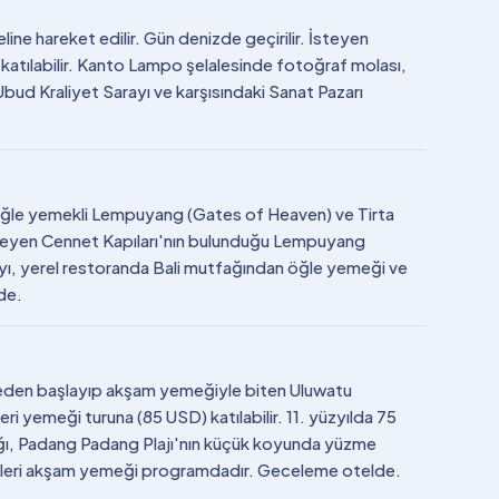
eline hareket edilir. Gün denizde geçirilir. İsteyen
katılabilir. Kanto Lampo şelalesinde fotoğraf molası,
 Kraliyet Sarayı ve karşısındaki Sanat Pazarı
 öğle yemekli Lempuyang (Gates of Heaven) ve Tirta
eleyen Cennet Kapıları'nın bulunduğu Lempuyang
ayı, yerel restoranda Bali mutfağından öğle yemeği ve
de.
ğleden başlayıp akşam yemeğiyle biten Uluwatu
i yemeği turuna (85 USD) katılabilir. 11. yüzyılda 75
ağı, Padang Padang Plajı'nın küçük koyunda yüzme
ulleri akşam yemeği programdadır. Geceleme otelde.