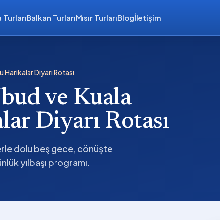
 Turları
Balkan Turları
Mısır Turları
Blog
İletişim
u Harikalar Diyarı Rotası
Ubud ve Kuala
ar Diyarı Rotası
llerle dolu beş gece, dönüşte
nlük yılbaşı programı.