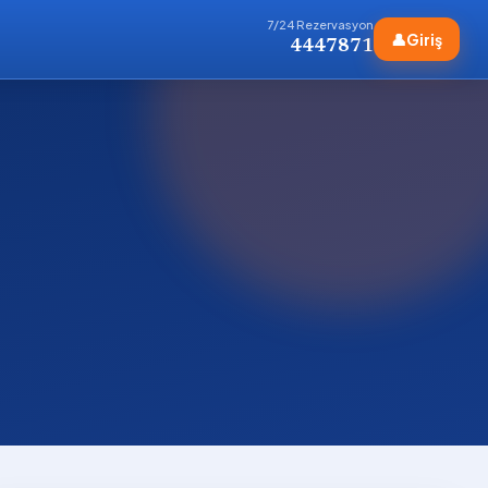
7/24 Rezervasyon
👤
Giriş
4447871