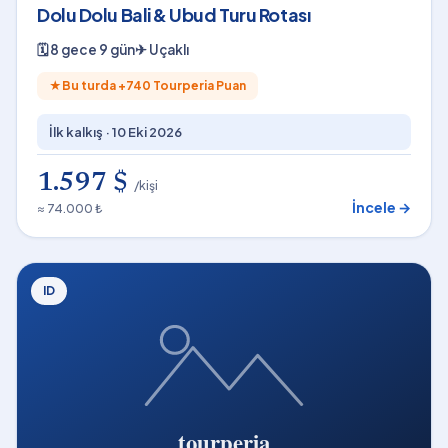
Dolu Dolu Bali & Ubud Turu Rotası
🗓
8 gece 9 gün
✈
Uçaklı
★
Bu turda +
740
Tourperia Puan
İlk kalkış ·
10 Eki 2026
1.597 $
/kişi
İncele →
≈ 74.000 ₺
ID