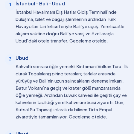
İstanbul - Bali - Ubud
1
İstanbul Havalimanı Dış Hatlar Gidiş Terminali'nde
buluşma, bilet ve bagaj işlemlerinin ardından Türk
Havayolları tarifeli seferiyle Bali'ye uçuş. Yerel saatle
akşam vaktine doğru Bali'ye varış ve özel araçla
Ubud'daki otele transfer. Geceleme otelde.
Ubud
2
Kahvaltı sonrası öğle yemekli Kintamani Volkan Turu. İlk
durak Tegalalang pirinç terasları; tarlalar arasında
yürüyüş ve Bali'nin uzun salıncaklarını deneme imkanı.
Batur Volkanı'na geçiş ve krater gölü manzarasında
öğle yemeği. Ardından Luwak kahvesi ile çeşitli çay ve
kahvelerin tadıldığı yerel kahve üreticisi ziyareti. Gün,
Kutsal Su Tapınağı olarak da bilinen Tirta Empul
ziyaretiyle tamamlanıyor. Geceleme otelde.
Ubud