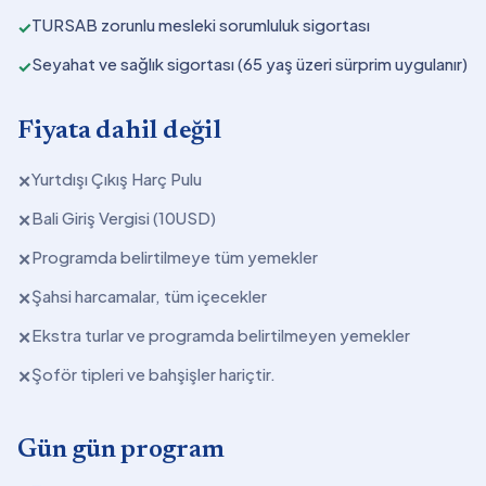
TURSAB zorunlu mesleki sorumluluk sigortası
✓
Seyahat ve sağlık sigortası (65 yaş üzeri sürprim uygulanır)
✓
Fiyata dahil değil
Yurtdışı Çıkış Harç Pulu
✕
Bali Giriş Vergisi (10USD)
✕
Programda belirtilmeye tüm yemekler
✕
Şahsi harcamalar, tüm içecekler
✕
Ekstra turlar ve programda belirtilmeyen yemekler
✕
Şoför tipleri ve bahşişler hariçtir.
✕
Gün gün program