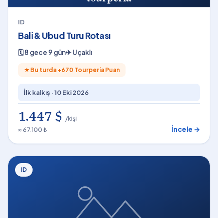
ID
Bali & Ubud Turu Rotası
🗓
8 gece 9 gün
✈
Uçaklı
★
Bu turda +
670
Tourperia Puan
İlk kalkış ·
10 Eki 2026
1.447 $
/kişi
İncele →
≈ 67.100 ₺
ID