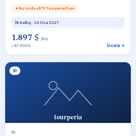
★
Bu turda +
879
Tourperia Puan
İlk kalkış ·
24 Oca 2027
1.897 $
/kişi
İncele →
≈ 87.900 ₺
ID
ID