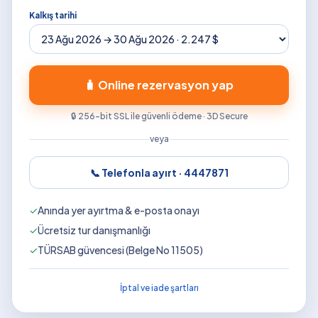
Kalkış tarihi
🧳 Online rezervasyon yap
🔒 256-bit SSL ile güvenli ödeme · 3D Secure
veya
📞 Telefonla ayırt ·
4447871
✓
Anında yer ayırtma & e-posta onayı
✓
Ücretsiz tur danışmanlığı
✓
TÜRSAB güvencesi (Belge No 11505)
İptal ve iade şartları