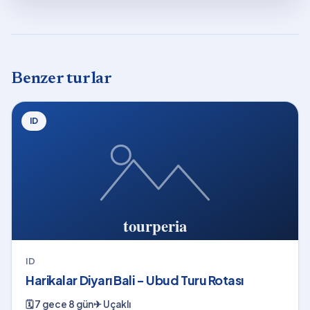
Benzer turlar
ID
ID
Harikalar Diyarı Bali - Ubud Turu Rotası
🗓
7 gece 8 gün
✈
Uçaklı