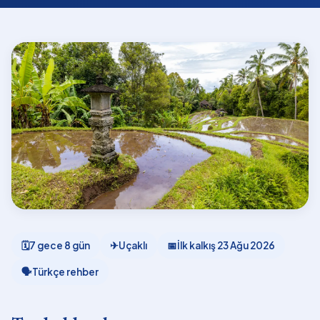
🗓
7 gece 8 gün
✈
Uçaklı
📅
İlk kalkış
23 Ağu 2026
🗣
Türkçe rehber