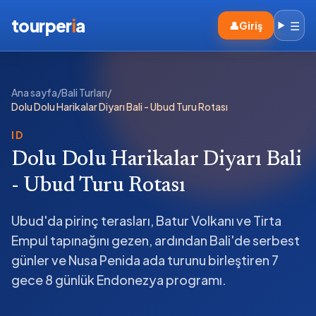
tourper
i
a
☰
👤
Giriş
Ana sayfa
/
Bali Turları
/
Dolu Dolu Harikalar Diyarı Bali - Ubud Turu Rotası
ID
Dolu Dolu Harikalar Diyarı Bali
- Ubud Turu Rotası
Ubud'da pirinç terasları, Batur Volkanı ve Tirta
Empul tapınağını gezen, ardından Bali'de serbest
günler ve Nusa Penida ada turunu birleştiren 7
gece 8 günlük Endonezya programı.