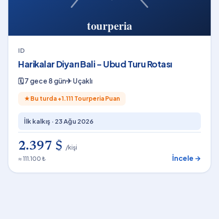
ID
Harikalar Diyarı Bali - Ubud Turu Rotası
🗓
7 gece 8 gün
✈
Uçaklı
★
Bu turda +
1.111
Tourperia Puan
İlk kalkış ·
23 Ağu 2026
2.397 $
/kişi
İncele →
≈ 111.100 ₺