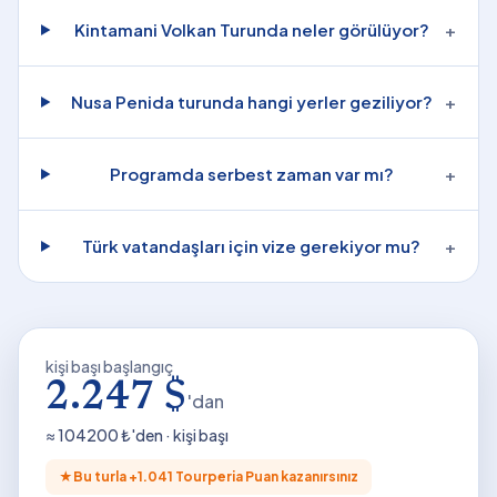
Kintamani Volkan Turunda neler görülüyor?
+
Nusa Penida turunda hangi yerler geziliyor?
+
Programda serbest zaman var mı?
+
Türk vatandaşları için vize gerekiyor mu?
+
kişi başı başlangıç
2.247 $
'dan
≈
104200
₺'den · kişi başı
★
Bu turla +
1.041
Tourperia Puan kazanırsınız