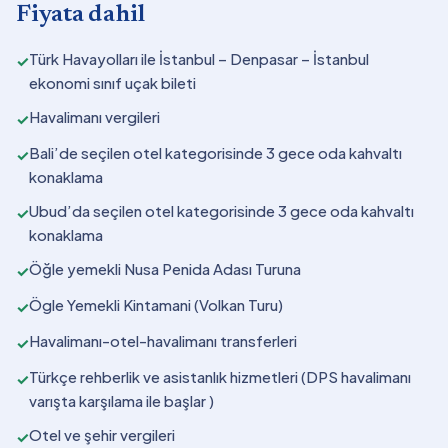
Fiyata dahil
Türk Havayolları ile İstanbul – Denpasar – İstanbul
✓
ekonomi sınıf uçak bileti
Havalimanı vergileri
✓
Bali’de seçilen otel kategorisinde 3 gece oda kahvaltı
✓
konaklama
Ubud’da seçilen otel kategorisinde 3 gece oda kahvaltı
✓
konaklama
Öğle yemekli Nusa Penida Adası Turuna
✓
Ögle Yemekli Kintamani (Volkan Turu)
✓
Havalimanı-otel-havalimanı transferleri
✓
Türkçe rehberlik ve asistanlık hizmetleri (DPS havalimanı
✓
varışta karşılama ile başlar )
Otel ve şehir vergileri
✓