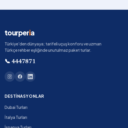
tourper
i
a
Türkiye'den dünyaya; tarifeli uçuş konforu ve uzman
Türkçe rehber eşliğinde unutulmaz paket turlar.
📞
4447871
DESTINASYONLAR
Dubai Turları
İtalya Turları
İspanya Turları