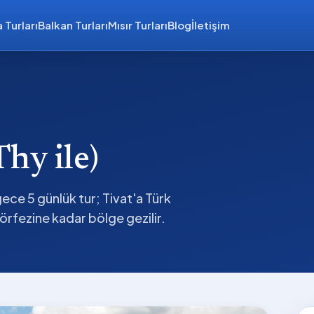
 Turları
Balkan Turları
Mısır Turları
Blog
İletişim
hy ile)
ece 5 günlük tur; Tivat'a Türk
körfezine kadar bölge gezilir.