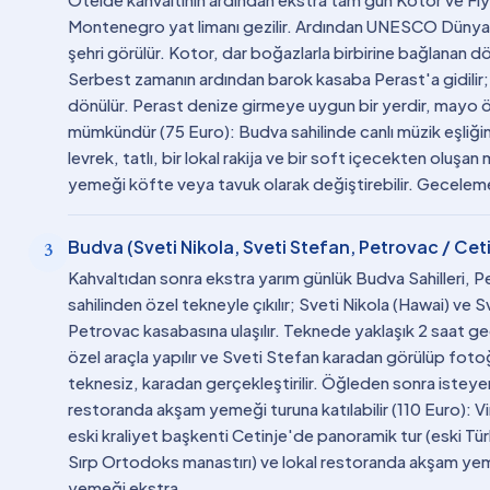
Montenegro yat limanı gezilir. Ardından UNESCO Dünya mi
şehri görülür. Kotor, dar boğazlarla birbirine bağlanan d
Serbest zamanın ardından barok kasaba Perast'a gidilir; 
dönülür. Perast denize girmeye uygun bir yerdir, mayo 
mümkündür (75 Euro): Budva sahilinde canlı müzik eşliğin
levrek, tatlı, bir lokal rakija ve bir soft içecekten oluş
yemeği köfte veya tavuk olarak değiştirebilir. Gecelem
Budva (Sveti Nikola, Sveti Stefan, Petrovac / Cet
3
Kahvaltıdan sonra ekstra yarım günlük Budva Sahilleri, 
sahilinden özel tekneyle çıkılır; Sveti Nikola (Hawai) ve 
Petrovac kasabasına ulaşılır. Teknede yaklaşık 2 saat g
özel araçla yapılır ve Sveti Stefan karadan görülüp fotoğ
teknesiz, karadan gerçekleştirilir. Öğleden sonra isteyen
restoranda akşam yemeği turuna katılabilir (110 Euro): Vi
eski kraliyet başkenti Cetinje'de panoramik tur (eski Tü
Sırp Ortodoks manastırı) ve lokal restoranda akşam ye
yemeği ekstra.