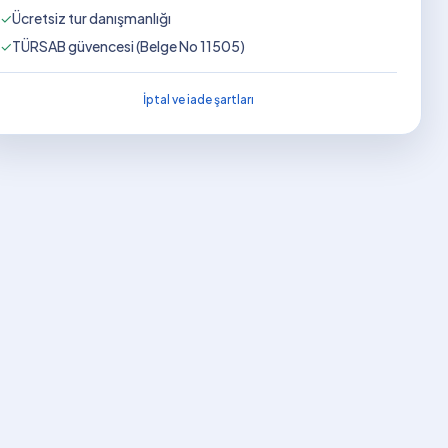
✓
Ücretsiz tur danışmanlığı
✓
TÜRSAB güvencesi (Belge No 11505)
İptal ve iade şartları