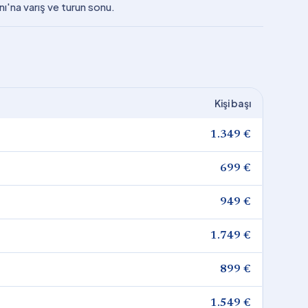
nı'na varış ve turun sonu.
Kişi başı
1.349 €
699 €
949 €
1.749 €
899 €
1.549 €