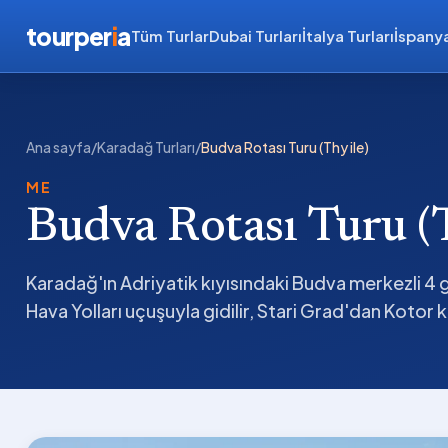
tourper
i
a
Tüm Turlar
Dubai Turları
İtalya Turları
İspanya
Ana sayfa
/
Karadağ Turları
/
Budva Rotası Turu (Thy ile)
ME
Budva Rotası Turu (T
Karadağ'ın Adriyatik kıyısındaki Budva merkezli 4 g
Hava Yolları uçuşuyla gidilir, Stari Grad'dan Kotor 