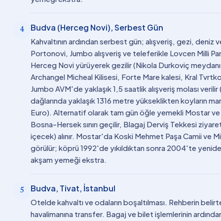
Budva (Herceg Novi), Serbest Gün
4
Kahvaltının ardından serbest gün; alışveriş, gezi, deniz
Portonovi, Jumbo alışveriş ve teleferikle Lovcen Milli Parkı
Herceg Novi yürüyerek gezilir (Nikola Durkoviç meydanı, 
Archangel Micheal Kilisesi, Forte Mare kalesi, Kral Tvrtk
Jumbo AVM'de yaklaşık 1,5 saatlik alışveriş molası verilir
dağlarında yaklaşık 1316 metre yükseklikten koyların manza
Euro). Alternatif olarak tam gün öğle yemekli Mostar ve B
Bosna-Hersek sınırı geçilir, Blagaj Derviş Tekkesi ziyaret 
içecek) alınır. Mostar'da Koski Mehmet Paşa Camii ve M
görülür; köprü 1992'de yıkıldıktan sonra 2004'te yeniden
akşam yemeği ekstra.
Budva, Tivat, İstanbul
5
Otelde kahvaltı ve odaların boşaltılması. Rehberin beli
havalimanına transfer. Bagaj ve bilet işlemlerinin ardında