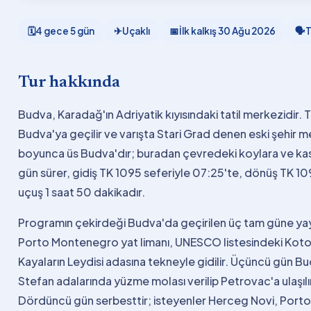
🗓
4 gece 5 gün
✈
Uçaklı
📅
İlk kalkış
30 Ağu 2026
🗣
T
Tur hakkında
Budva, Karadağ'ın Adriyatik kıyısındaki tatil merkezidir.
Budva'ya geçilir ve varışta Stari Grad denen eski şehir 
boyunca üs Budva'dır; buradan çevredeki koylara ve kasab
gün sürer, gidiş TK 1095 seferiyle 07:25'te, dönüş TK 1098 
uçuş 1 saat 50 dakikadır.
Programın çekirdeği Budva'da geçirilen üç tam güne yayıl
Porto Montenegro yat limanı, UNESCO listesindeki Kotor 
Kayaların Leydisi adasına tekneyle gidilir. Üçüncü gün Bu
Stefan adalarında yüzme molası verilip Petrovac'a ulaşılı
Dördüncü gün serbesttir; isteyenler Herceg Novi, Porton