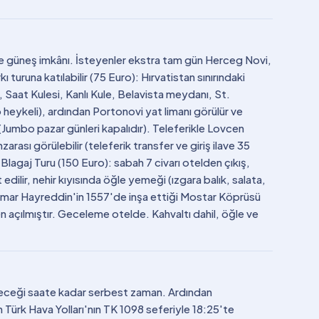
 ve güneş imkânı. İsteyenler ekstra tam gün Herceg Novi,
 turuna katılabilir (75 Euro): Hırvatistan sınırındaki
Saat Kulesi, Kanlı Kule, Belavista meydanı, St.
o heykeli), ardından Portonovi yat limanı görülür ve
 (Jumbo pazar günleri kapalıdır). Teleferikle Lovcen
rası görülebilir (teleferik transfer ve giriş ilave 35
lagaj Turu (150 Euro): sabah 7 civarı otelden çıkış,
edilir, nehir kıyısında öğle yemeği (ızgara balık, salata,
imar Hayreddin'in 1557'de inşa ettiği Mostar Köprüsü
 açılmıştır. Geceleme otelde. Kahvaltı dahil, öğle ve
rteceği saate kadar serbest zaman. Ardından
n Türk Hava Yolları'nın TK 1098 seferiyle 18:25'te