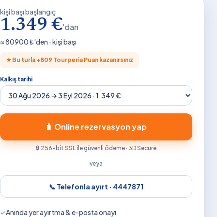
kişi başı başlangıç
1.349 €
'dan
≈
80900
₺'den · kişi başı
★
Bu turla +
809
Tourperia Puan kazanırsınız
Kalkış tarihi
🧳 Online rezervasyon yap
🔒 256-bit SSL ile güvenli ödeme · 3D Secure
veya
📞 Telefonla ayırt ·
4447871
✓
Anında yer ayırtma & e-posta onayı