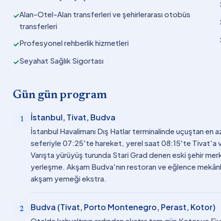
Alan-Otel-Alan transferleri ve şehirlerarası otobüs
✓
transferleri
Profesyonel rehberlik hizmetleri
✓
Seyahat Sağlık Sigortası
✓
Gün gün program
İstanbul, Tivat, Budva
1
İstanbul Havalimanı Dış Hatlar terminalinde uçuştan en a
seferiyle 07:25'te hareket, yerel saat 08:15'te Tivat'a v
Varışta yürüyüş turunda Stari Grad denen eski şehir merke
yerleşme. Akşam Budva'nın restoran ve eğlence mekânla
akşam yemeği ekstra.
Budva (Tivat, Porto Montenegro, Perast, Kotor)
2
Otelde kahvaltının ardından ekstra tam gün Kotor ve Fiyo