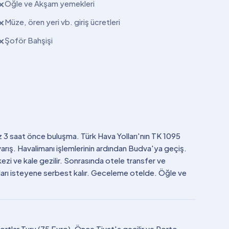
Öğle ve Akşam yemekleri
✕
Müze, ören yeri vb. giriş ücretleri
✕
Şoför Bahşişi
✕
z 3 saat önce buluşma. Türk Hava Yolları'nın TK 1095
arış. Havalimanı işlemlerinin ardından Budva'ya geçiş.
zi ve kale gezilir. Sonrasında otele transfer ve
rı isteyene serbest kalır. Geceleme otelde. Öğle ve
rtlar Turu (75 Euro). Önce Tivat'a geçilir ve Porto