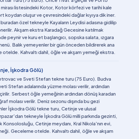
rası listesindeki Kotor, Kotor körfezi ve tarihi kale
ört koydan oluşur ve çevresindeki dağlar kıyıya dik iner.
buradan özel tekneyle Kayaların Leydisi adasına gidilip
önerilir. Akşam ekstra Karadağ Gecesine katılmak
de peynir ve kuru et başlangıcı, sopska salata, ızgara
an menü. Balık yemeyenler bir gün önceden bildirerek ana
e otelde. Kahvaltı dahil, öğle ve akşam yemeği ekstra.
inje, İşkodra Gölü)
Petrovac ve Sveti Stefan tekne turu (75 Euro). Budva
Sveti Stefan adalarında yüzme molası verilir, ardından
eçirilir. Serbest öğle yemeğinin ardından dönüş karadan
raf molası verilir. Deniz sezonu dışında bu gezi
ler İşkodra Gölü tekne turu, Cetinje ve ulusal
rpazar'dan tekneyle İşkodra Gölü milli parkında gezinti,
rk Konsolosluğu, Cetinje meydanı, Kral Nikola'nın evi,
meği. Geceleme otelde. Kahvaltı dahil, öğle ve akşam