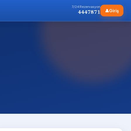
7/24 Rezervasyon
👤
Giriş
4447871