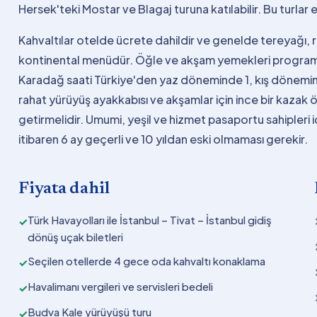
Hersek'teki Mostar ve Blagaj turuna katılabilir. Bu turlar e
Kahvaltılar otelde ücrete dahildir ve genelde tereyağı
kontinental menüdür. Öğle ve akşam yemekleri programa 
Karadağ saati Türkiye'den yaz döneminde 1, kış döneminde
rahat yürüyüş ayakkabısı ve akşamlar için ince bir kazak ö
getirmelidir. Umumi, yeşil ve hizmet pasaportu sahipleri
itibaren 6 ay geçerli ve 10 yıldan eski olmaması gerekir.
Fiyata dahil
Türk Havayolları ile İstanbul – Tivat – İstanbul gidiş
✓
dönüş uçak biletleri
Seçilen otellerde 4 gece oda kahvaltı konaklama
✓
Havalimanı vergileri ve servisleri bedeli
✓
Budva Kale yürüyüşü turu
✓