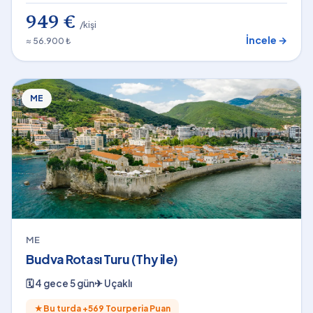
949 €
/kişi
İncele →
≈ 56.900 ₺
ME
ME
Budva Rotası Turu (Thy ile)
🗓
4 gece 5 gün
✈
Uçaklı
★
Bu turda +
569
Tourperia Puan