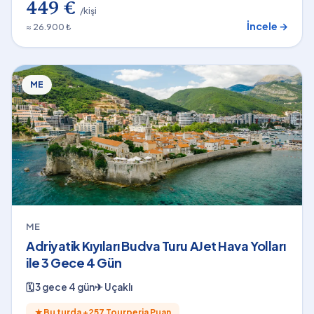
449 €
/kişi
İncele →
≈ 26.900 ₺
ME
ME
Adriyatik Kıyıları Budva Turu AJet Hava Yolları
ile 3 Gece 4 Gün
🗓
3 gece 4 gün
✈
Uçaklı
★
Bu turda +
257
Tourperia Puan