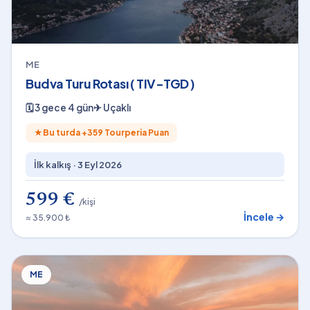
ME
Budva Turu Rotası ( TIV-TGD )
🗓
3 gece 4 gün
✈
Uçaklı
★
Bu turda +
359
Tourperia Puan
İlk kalkış ·
3 Eyl 2026
599 €
/kişi
İncele →
≈ 35.900 ₺
ME