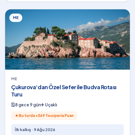
ME
ME
Çukurova'dan Özel Sefer ile Budva Rotası
Turu
🗓
8 gece 9 gün
✈
Uçaklı
★
Bu turda +
569
Tourperia Puan
İlk kalkış ·
9 Ağu 2026