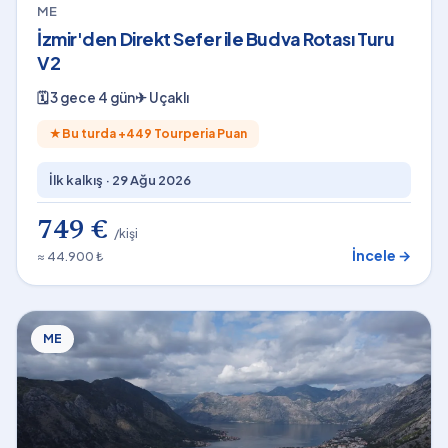
ME
İzmir'den Direkt Sefer ile Budva Rotası Turu
V2
🗓
3 gece 4 gün
✈
Uçaklı
★
Bu turda +
449
Tourperia Puan
İlk kalkış ·
29 Ağu 2026
749 €
/kişi
İncele →
≈ 44.900 ₺
ME