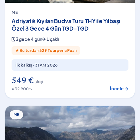
ME
Adriyatik Kıyıları Budva Turu THY ile Yılbaşı
Özel 3 Gece 4 Gün TGD-TGD
🗓
3 gece 4 gün
✈
Uçaklı
★
Bu turda +
329
Tourperia Puan
İlk kalkış ·
31 Ara 2026
549 €
/kişi
İncele →
≈ 32.900 ₺
ME