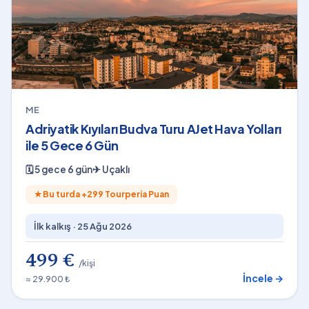
ME
Adriyatik Kıyıları Budva Turu AJet Hava Yolları
ile 5 Gece 6 Gün
🗓
5 gece 6 gün
✈
Uçaklı
★
Bu turda +
299
Tourperia Puan
İlk kalkış ·
25 Ağu 2026
499 €
/kişi
İncele →
≈ 29.900 ₺