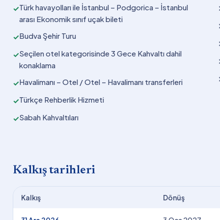
Türk havayolları ile İstanbul – Podgorica – İstanbul
✓
arası Ekonomik sınıf uçak bileti
Budva Şehir Turu
✓
Seçilen otel kategorisinde 3 Gece Kahvaltı dahil
✓
konaklama
Havalimanı – Otel / Otel – Havalimanı transferleri
✓
Türkçe Rehberlik Hizmeti
✓
Sabah Kahvaltıları
✓
Kalkış tarihleri
Kalkış
Dönüş
31 Ara 2026
3 Oca 2027