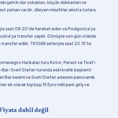
eski şehrin dar sokakları, küçük dükkanları ve
est zaman vardır, dileyen misafirler ekstra turlara
uşla saat 08:20'de hareket eder ve Podgorica'ya
Budva'ya transfer yapılır. Dönüşte son gün otelde
ransfer edilir; TK1088 seferiyle saat 20:15'te
 Montenegro Harikaları turu Kotor, Perast ve Tivat'ı
Bar-Sveti Stefan turunda eski krallık başkenti
tari Bar kesimi ve Sveti Stefan adasının panoramik
 ek olarak kişi başı 15 Euro milli park giriş ve
Fiyata dahil değil