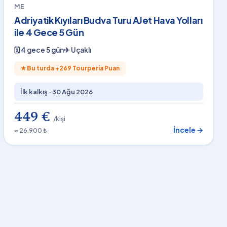
ME
Adriyatik Kıyıları Budva Turu AJet Hava Yolları
ile 4 Gece 5 Gün
🗓
4 gece 5 gün
✈
Uçaklı
★
Bu turda +
269
Tourperia Puan
İlk kalkış ·
30 Ağu 2026
449 €
/kişi
İncele →
≈ 26.900 ₺