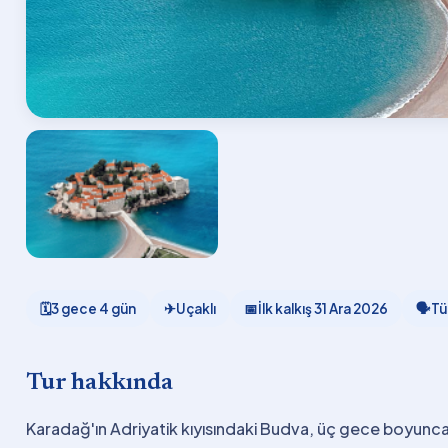
🗓
3 gece 4 gün
✈
Uçaklı
📅
İlk kalkış
31 Ara 2026
🗣
Tü
Tur hakkında
Karadağ'ın Adriyatik kıyısındaki Budva, üç gece boyunc