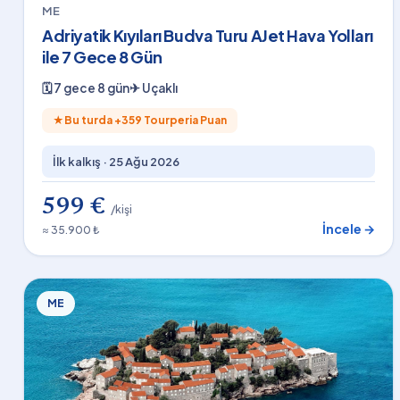
ME
Adriyatik Kıyıları Budva Turu AJet Hava Yolları
ile 7 Gece 8 Gün
🗓
7 gece 8 gün
✈
Uçaklı
★
Bu turda +
359
Tourperia Puan
İlk kalkış ·
25 Ağu 2026
599 €
/kişi
İncele →
≈ 35.900 ₺
ME