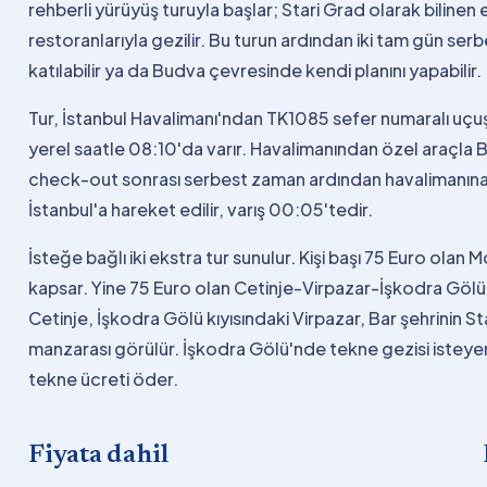
rehberli yürüyüş turuyla başlar; Stari Grad olarak bilinen 
restoranlarıyla gezilir. Bu turun ardından iki tam gün serb
katılabilir ya da Budva çevresinde kendi planını yapabilir.
Tur, İstanbul Havalimanı'ndan TK1085 sefer numaralı uç
yerel saatle 08:10'da varır. Havalimanından özel araçla 
check-out sonrası serbest zaman ardından havalimanına t
İstanbul'a hareket edilir, varış 00:05'tedir.
İsteğe bağlı iki ekstra tur sunulur. Kişi başı 75 Euro olan
kapsar. Yine 75 Euro olan Cetinje-Virpazar-İşkodra Gölü-
Cetinje, İşkodra Gölü kıyısındaki Virpazar, Bar şehrinin S
manzarası görülür. İşkodra Gölü'nde tekne gezisi isteyenler
tekne ücreti öder.
Fiyata dahil