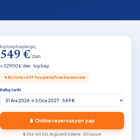
kişi başı başlangıç
549 €
'dan
≈
32900
₺'den · kişi başı
★
Bu turla +
329
Tourperia Puan kazanırsınız
Kalkış tarihi
🧳 Online rezervasyon yap
🔒 256-bit SSL ile güvenli ödeme · 3D Secure