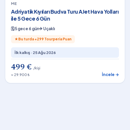
ME
Adriyatik Kıyıları Budva Turu AJet Hava Yolları
ile 5 Gece 6 Gün
🗓
5 gece 6 gün
✈
Uçaklı
★
Bu turda +
299
Tourperia Puan
İlk kalkış ·
25 Ağu 2026
499 €
/kişi
İncele →
≈ 29.900 ₺