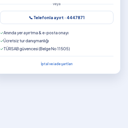
veya
📞 Telefonla ayırt ·
4447871
✓
Anında yer ayırtma & e-posta onayı
✓
Ücretsiz tur danışmanlığı
✓
TÜRSAB güvencesi (Belge No 11505)
İptal ve iade şartları