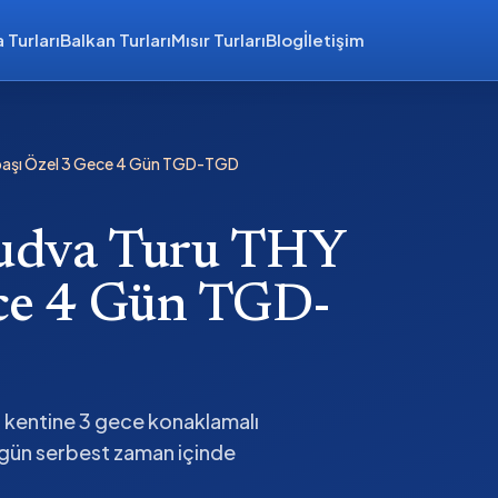
 Turları
Balkan Turları
Mısır Turları
Blog
İletişim
 Yılbaşı Özel 3 Gece 4 Gün TGD-TGD
Budva Turu THY
Gece 4 Gün TGD-
va kentine 3 gece konaklamalı
iki gün serbest zaman içinde