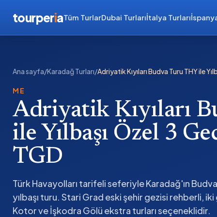
tourper
i
a
Tüm Turlar
Dubai Turları
İtalya Turları
İspanya
Ana sayfa
/
Karadağ Turları
/
Adriyatik Kıyıları Budva Turu THY ile
ME
Adriyatik Kıyıları 
ile Yılbaşı Özel 3 
TGD
Türk Havayolları tarifeli seferiyle Karadağ'ın Bud
yılbaşı turu. Stari Grad eski şehir gezisi rehberli, 
Kotor ve İşkodra Gölü ekstra turları seçeneklidir.