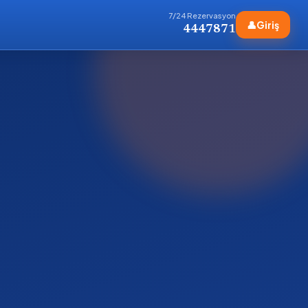
7/24 Rezervasyon
👤
Giriş
4447871