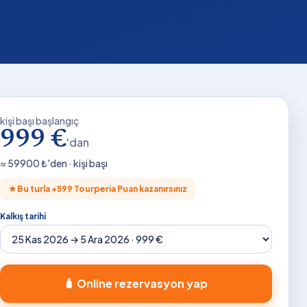
kişi başı başlangıç
999 €
'dan
≈
59900
₺'den · kişi başı
★
Bu turla +
599
Tourperia Puan kazanırsınız
Kalkış tarihi
🧳 Online rezervasyon yap