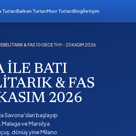
 Turları
Balkan Turları
Mısır Turları
Blog
İletişim
EBELİTARIK & FAS 10 GECE THY - 25 KASIM 2026
 İLE BATI
İTARIK & FAS
 KASIM 2026
da Savona'dan başlayıp
, Malaga ve Marsilya
 uçuş, dönüş yine Milano