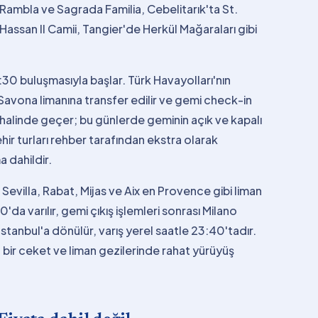
 Rambla ve Sagrada Familia, Cebelitarık'ta St.
assan II Camii, Tangier'de Herkül Mağaraları gibi
:30 buluşmasıyla başlar. Türk Havayolları'nın
 Savona limanına transfer edilir ve gemi check-in
 halinde geçer; bu günlerde geminin açık ve kapalı
 Şehir turları rehber tarafından ekstra olarak
 dahildir.
 Sevilla, Rabat, Mijas ve Aix en Provence gibi liman
da varılır, gemi çıkış işlemleri sonrası Milano
İstanbul'a dönülür, varış yerel saatle 23:40'tadır.
 bir ceket ve liman gezilerinde rahat yürüyüş