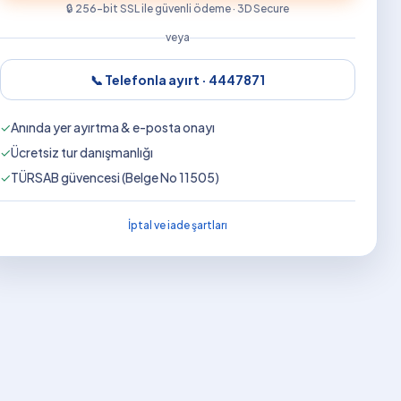
🔒 256-bit SSL ile güvenli ödeme · 3D Secure
veya
📞 Telefonla ayırt ·
4447871
✓
Anında yer ayırtma & e-posta onayı
✓
Ücretsiz tur danışmanlığı
✓
TÜRSAB güvencesi (Belge No 11505)
İptal ve iade şartları