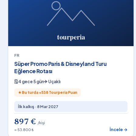
FR
Süper Promo Paris & Disneyland Turu
Eğlence Rotası
🗓
4 gece 5 gün
✈
Uçaklı
★
Bu turda +
538
Tourperia Puan
İlk kalkış ·
8 Mar 2027
897 €
/kişi
İncele →
≈ 53.800 ₺