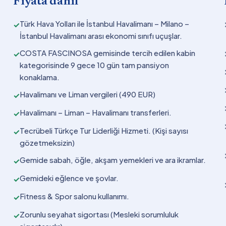
Fiyata dahil
Türk Hava Yolları ile İstanbul Havalimanı – Milano –
✓
İstanbul Havalimanı arası ekonomi sınıfı uçuşlar.
COSTA FASCINOSA gemisinde tercih edilen kabin
✓
kategorisinde 9 gece 10 gün tam pansiyon
konaklama.
Havalimanı ve Liman vergileri (490 EUR)
✓
Havalimanı – Liman – Havalimanı transferleri.
✓
Tecrübeli Türkçe Tur Liderliği Hizmeti. (Kişi sayısı
✓
gözetmeksizin)
Gemide sabah, öğle, akşam yemekleri ve ara ikramlar.
✓
Gemideki eğlence ve şovlar.
✓
Fitness & Spor salonu kullanımı.
✓
Zorunlu seyahat sigortası (Mesleki sorumluluk
✓