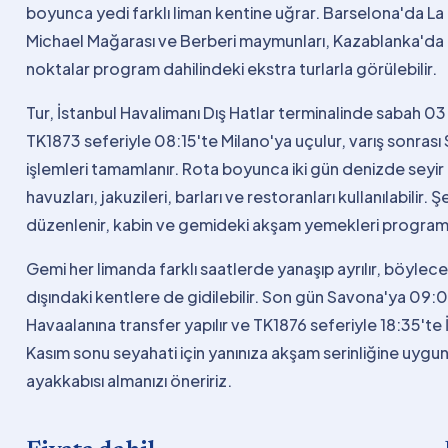
boyunca yedi farklı liman kentine uğrar. Barselona'da La
Michael Mağarası ve Berberi maymunları, Kazablanka'da H
noktalar program dahilindeki ekstra turlarla görülebilir.
Tur, İstanbul Havalimanı Dış Hatlar terminalinde sabah 03
TK1873 seferiyle 08:15'te Milano'ya uçulur, varış sonrası
işlemleri tamamlanır. Rota boyunca iki gün denizde seyir
havuzları, jakuzileri, barları ve restoranları kullanılabilir.
düzenlenir, kabin ve gemideki akşam yemekleri programa
Gemi her limanda farklı saatlerde yanaşıp ayrılır, böylece
dışındaki kentlere de gidilebilir. Son gün Savona'ya 09:00'
Havaalanına transfer yapılır ve TK1876 seferiyle 18:35'te 
Kasım sonu seyahati için yanınıza akşam serinliğine uygun
ayakkabısı almanızı öneririz.