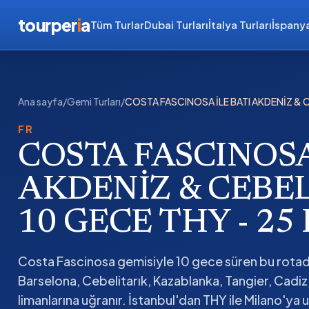
tourper
i
a
Tüm Turlar
Dubai Turları
İtalya Turları
İspanya
Ana sayfa
/
Gemi Turları
/
COSTA FASCINOSA İLE BATI AKDENİZ & C
FR
COSTA FASCINOSA
AKDENİZ & CEBEL
10 GECE THY - 25
Costa Fascinosa gemisiyle 10 gece süren bu rota
Barselona, Cebelitarık, Kazablanka, Tangier, Cadiz
limanlarına uğranır. İstanbul'dan THY ile Milano'ya