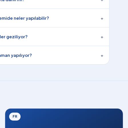
mide neler yapılabilir?
+
ler geziliyor?
+
aman yapılıyor?
+
FR