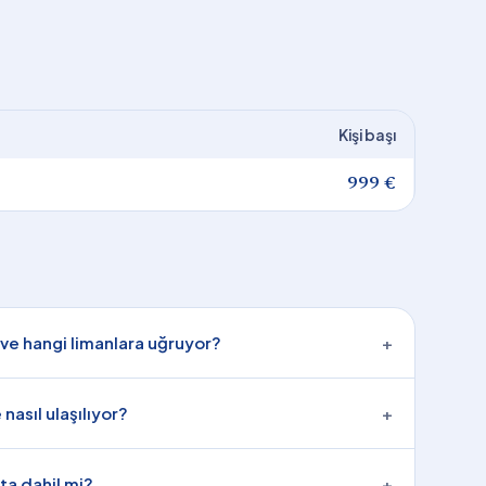
Kişi başı
999 €
ve hangi limanlara uğruyor?
+
nasıl ulaşılıyor?
+
ata dahil mi?
+