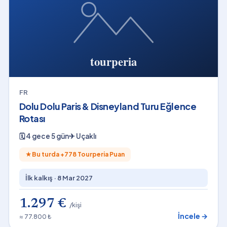
FR
Dolu Dolu Paris & Disneyland Turu Eğlence
Rotası
🗓
4 gece 5 gün
✈
Uçaklı
★
Bu turda +
778
Tourperia Puan
İlk kalkış ·
8 Mar 2027
1.297 €
/kişi
İncele →
≈ 77.800 ₺