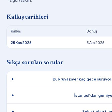
sigortasıdır).
Kalkış tarihleri
Kalkış
Dönüş
25 Kas 2026
5 Ara 2026
Sıkça sorulan sorular
Bu kruvaziyer kaç gece sürüyor 
İstanbul'dan gemiye 
Şehir turları fiy