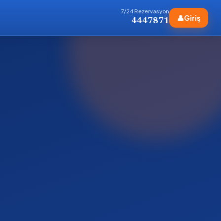
7/24 Rezervasyon
👤
Giriş
4447871