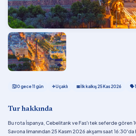
🗓
10 gece 11 gün
✈
Uçaklı
📅
İlk kalkış
25 Kas 2026
🗣
Tur hakkında
Bu rota İspanya, Cebelitarık ve Fas'ı tek seferde gören 
Savona limanından 25 Kasım 2026 akşamı saat 16:30'da har