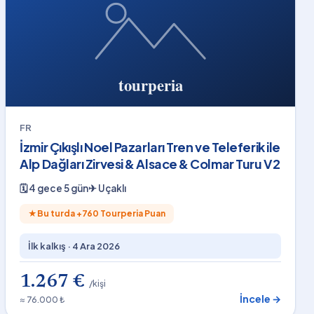
FR
İzmir Çıkışlı Noel Pazarları Tren ve Teleferik ile
Alp Dağları Zirvesi & Alsace & Colmar Turu V2
🗓
4 gece 5 gün
✈
Uçaklı
★
Bu turda +
760
Tourperia Puan
İlk kalkış ·
4 Ara 2026
1.267 €
/kişi
İncele →
≈ 76.000 ₺