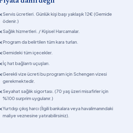
Fiyata dahil değil
Servis ücretleri. Günlük kişi başı yaklaşık 12€ (Gemide
✕
ödenir.)
Sağlık hizmetleri. / Kişisel Harcamalar.
✕
Program da belirtilen tüm kara turları.
✕
Gemideki tüm içecekler.
✕
İç hat bağlantı uçuşları.
✕
Gerekli vize ücreti bu program için Schengen vizesi
✕
gerekmektedir.
Seyahat sağlık sigortası. (70 yaş üzeri misafirler için
✕
%100 surprim uygulanır.)
Yurtdışı çıkış harcı (İlgili bankalara veya havalimanındaki
✕
maliye veznesine yatırabilirsiniz).