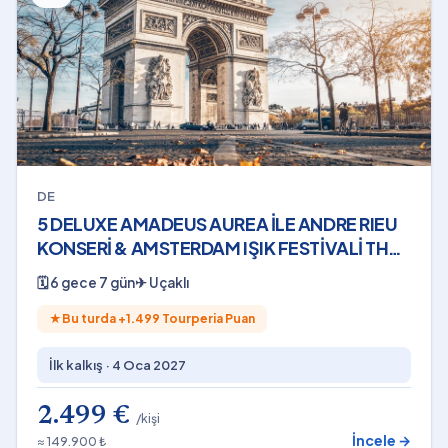
DE
5 DELUXE AMADEUS AUREA İLE ANDRE RIEU
KONSERİ & AMSTERDAM IŞIK FESTİVALİ THY
- 04 OCAK2027
🗓
6 gece 7 gün
✈
Uçaklı
★
Bu turda +
1.499
Tourperia Puan
İlk kalkış ·
4 Oca 2027
2.499 €
/kişi
İncele →
≈ 149.900 ₺