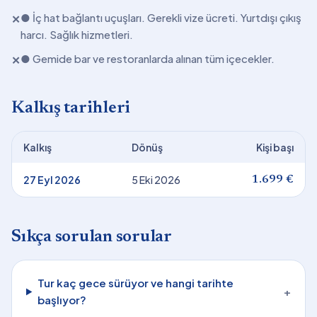
● İç hat bağlantı uçuşları. Gerekli vize ücreti. Yurtdışı çıkış
✕
harcı. Sağlık hizmetleri.
● Gemide bar ve restoranlarda alınan tüm içecekler.
✕
Kalkış tarihleri
Kalkış
Dönüş
Kişi başı
27 Eyl 2026
5 Eki 2026
1.699 €
Sıkça sorulan sorular
Tur kaç gece sürüyor ve hangi tarihte
+
başlıyor?