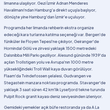
limanına ulaşılıyor. Gezi İzmir Adnan Menderes
Havalimanı'ndan Hamburg'a direkt uçuşla başlıyor,
dönüşte yine Hamburg'dan İzmir'e uçuluyor.
Programda her limanda rehberin ekstra organize
edeceği kara turlarına katılma seçeneği var. Bergen'de
füniküler ile Floyen Tepesi'ne çıkılıyor, Geiranger'de
Hornindal Gölü ve zirvesi yaklaşık 1500 metredeki
Dalsnibba Milli Parkı geziliyor. Alesund gününde 1939'da
açılan Trollstigen yolu ve Avrupa'nın 1000 metre
yüksekliğindeki Troll Wall kaya duvarı görülüyor.
Flaam'da Tvindefossen şelalesi, Gudvangen ve
Stegastein manzara noktası programda. Stavanger'de
yaklaşık 3 saat süren 42 km'lik Lysefjord tekne turunda
Pulpit Rock granit kayası deniz seviyesinden izleniyor.
Gemideki yemekler açık büfe restoranda ya da A La