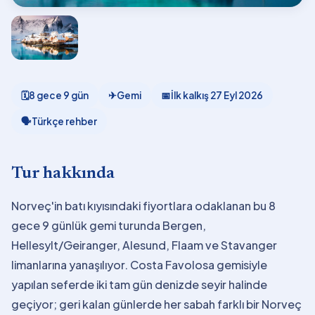
🗓
8 gece 9 gün
✈
Gemi
📅
İlk kalkış
27 Eyl 2026
🗣
Türkçe rehber
Tur hakkında
Norveç'in batı kıyısındaki fiyortlara odaklanan bu 8
gece 9 günlük gemi turunda Bergen,
Hellesylt/Geiranger, Alesund, Flaam ve Stavanger
limanlarına yanaşılıyor. Costa Favolosa gemisiyle
yapılan seferde iki tam gün denizde seyir halinde
geçiyor; geri kalan günlerde her sabah farklı bir Norveç