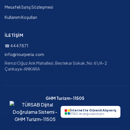
Mesafeli Satış Sözleşmesi
Kullanım Koşulları
İLETIŞIM
☎
4447871
info@tourperia.com
Remzi Oğuz Arık Mahallesi, Bestekar Sokak, No:61/A-2
Çankaya-ANKARA
GHM Turizm-11505
İnternette Güvenli Alışveriş
ETBİS ile doğrulanmıştır