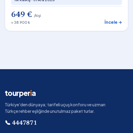
649 €
/kişi
İncele →
≈ 38.900 ₺
tourper
i
a
Türkiye'den dünyaya; tarifeli uçuş konforu ve uzman
Türkçe rehber eşliğinde unutulmaz paket turlar.
📞
4447871