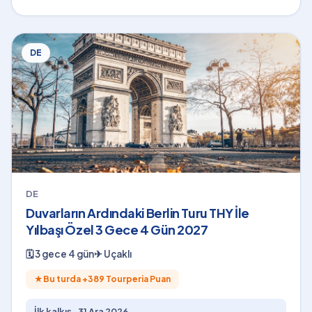
DE
DE
Duvarların Ardındaki Berlin Turu THY İle
Yılbaşı Özel 3 Gece 4 Gün 2027
🗓
3 gece 4 gün
✈
Uçaklı
★
Bu turda +
389
Tourperia Puan
İlk kalkış ·
31 Ara 2026