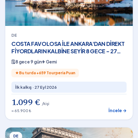
DE
COSTA FAVOLOSA İLE ANKARA'DAN DİREKT
FİYORDLARIN KALBİNE SEYİR 8 GECE - 27
Eylül 2026
🗓
8 gece 9 gün
✈
Gemi
★
Bu turda +
659
Tourperia Puan
İlk kalkış ·
27 Eyl 2026
1.099 €
/kişi
İncele →
≈ 65.900 ₺
DE