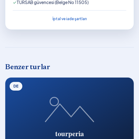
✓
TÜRSAB güvencesi (Belge No 11505)
İptal ve iade şartları
Benzer turlar
DE