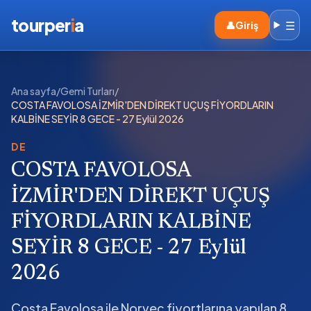
tourper
i
a
☰
👤
Giriş
Ana sayfa
/
Gemi Turları
/
COSTA FAVOLOSA İZMİR'DEN DİREKT UÇUŞ FİYORDLARIN
KALBİNE SEYİR 8 GECE - 27 Eylül 2026
DE
COSTA FAVOLOSA
İZMİR'DEN DİREKT UÇUŞ
FİYORDLARIN KALBİNE
SEYİR 8 GECE - 27 Eylül
2026
Costa Favolosa ile Norveç fiyortlarına yapılan 8