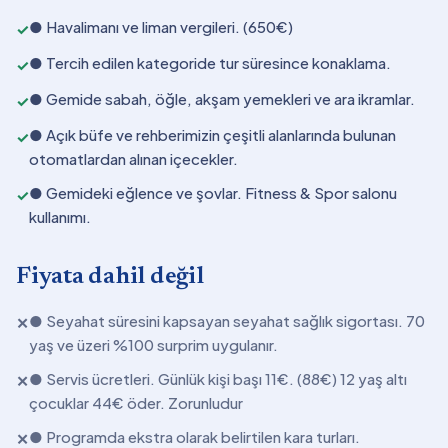
● Havalimanı ve liman vergileri. (650€)
✓
● Tercih edilen kategoride tur süresince konaklama.
✓
● Gemide sabah, öğle, akşam yemekleri ve ara ikramlar.
✓
● Açık büfe ve rehberimizin çeşitli alanlarında bulunan
✓
otomatlardan alınan içecekler.
● Gemideki eğlence ve şovlar. Fitness & Spor salonu
✓
kullanımı.
Fiyata dahil değil
● Seyahat süresini kapsayan seyahat sağlık sigortası. 70
✕
yaş ve üzeri %100 surprim uygulanır.
● Servis ücretleri. Günlük kişi başı 11€. (88€) 12 yaş altı
✕
çocuklar 44€ öder. Zorunludur
● Programda ekstra olarak belirtilen kara turları.
✕