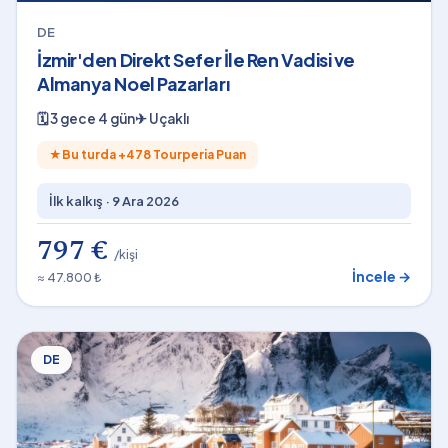
DE
İzmir'den Direkt Sefer İle Ren Vadisi ve
Almanya Noel Pazarları
🗓
3 gece 4 gün
✈
Uçaklı
★
Bu turda +
478
Tourperia Puan
İlk kalkış ·
9 Ara 2026
797 €
/kişi
İncele →
≈ 47.800 ₺
DE