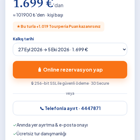
1.699 €
'dan
≈
101900
₺'den · kişi başı
★
Bu turla +
1.019
Tourperia Puan kazanırsınız
Kalkış tarihi
🧳 Online rezervasyon yap
🔒 256-bit SSL ile güvenli ödeme · 3D Secure
veya
📞 Telefonla ayırt ·
4447871
✓
Anında yer ayırtma & e-posta onayı
✓
Ücretsiz tur danışmanlığı