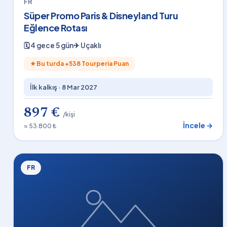
FR
Süper Promo Paris & Disneyland Turu
Eğlence Rotası
🗓
4 gece 5 gün
✈
Uçaklı
★
Bu turda +
538
Tourperia Puan
İlk kalkış ·
8 Mar 2027
897 €
/kişi
İncele →
≈ 53.800 ₺
FR