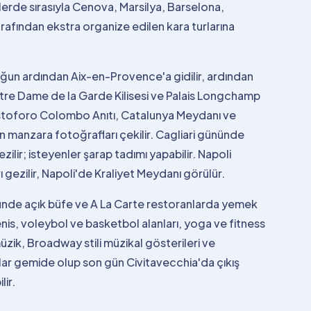
lerde sırasıyla Cenova, Marsilya, Barselona,
arafından ekstra organize edilen kara turlarına
ğun ardından Aix-en-Provence'a gidilir, ardından
tre Dame de la Garde Kilisesi ve Palais Longchamp
ristoforo Colombo Anıtı, Catalunya Meydanı ve
n manzara fotoğrafları çekilir. Cagliari gününde
lir; isteyenler şarap tadımı yapabilir. Napoli
ı gezilir, Napoli'de Kraliyet Meydanı görülür.
ünde açık büfe ve A La Carte restoranlarda yemek
nis, voleybol ve basketbol alanları, yoga ve fitness
müzik, Broadway stili müzikal gösterileri ve
r gemide olup son gün Civitavecchia'da çıkış
lir.