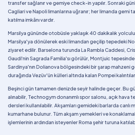
transfer sağlanır ve gemiye check-in yapılır. Sonraki gün
Cagliari ve Napoli limanlarına uğranır; her limanda gemi t
katılma imkânı vardır.
Marsilya gününde otobüsle yaklaşık 40 dakikalık yolculu
Marsilya'ya dönülerek eski limandan geçilip tepedeki No
ziyaret edilir. Barselona turunda La Rambla Caddesi, C
Gaudi'nin Sagrada Familia'sı görülür, Montjuic tepesinde
Sardinya'nın Dolianova bölgesindeki bir şarap mahzeni gezi
durağında Vezüv'ün külleri altında kalan Pompei kalıntılar
Beşinci gün tamamen denizde seyir halinde geçer. Bu g
alınabilir, Technogym donanımlı spor salonu, açık hava te
dersleri kullanılabilir. Akşamları gemideki barlarda canlı 
kumarhane bulunur. Tüm akşam yemekleri ve konaklamala
işlemlerinin ardından isteyenler Roma şehir turuna katılabi