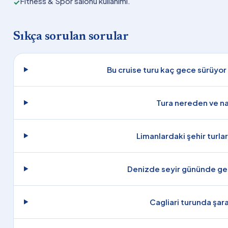
Fitness & Spor salonu kullanımı.
✓
Sıkça sorulan sorular
Bu cruise turu kaç gece sürüyor
Tura nereden ve na
Limanlardaki şehir turlar
Denizde seyir gününde gem
Cagliari turunda şar