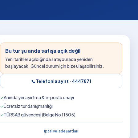
Bu tur şu anda satışa açık değil
Yeni tarihler açıldığında satış burada yeniden
başlayacak. Güncel durum için bize ulaşabilirsiniz.
📞 Telefonla ayırt ·
4447871
✓
Anında yer ayırtma & e-posta onayı
✓
Ücretsiz tur danışmanlığı
✓
TÜRSAB güvencesi (Belge No 11505)
İptal ve iade şartları