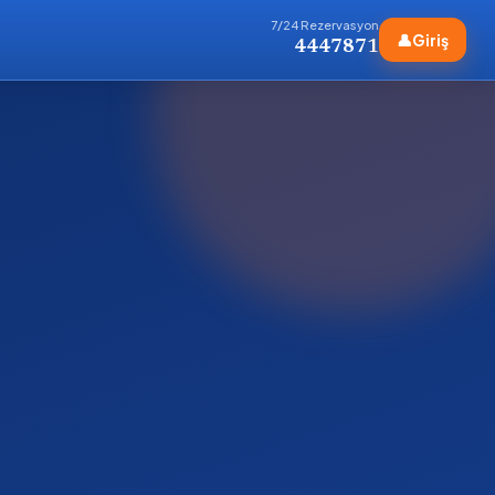
7/24 Rezervasyon
👤
Giriş
4447871