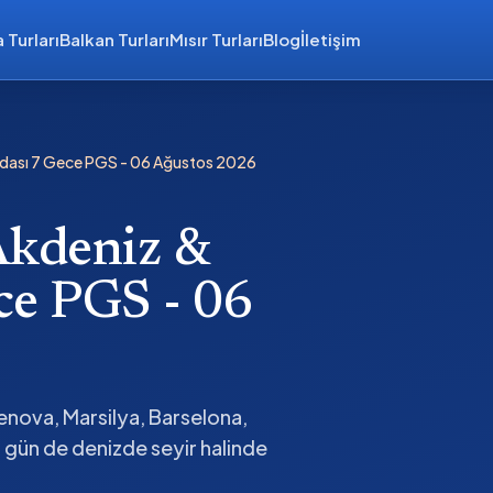
 Turları
Balkan Turları
Mısır Turları
Blog
İletişim
Adası 7 Gece PGS - 06 Ağustos 2026
Akdeniz &
ce PGS - 06
enova, Marsilya, Barselona,
r gün de denizde seyir halinde