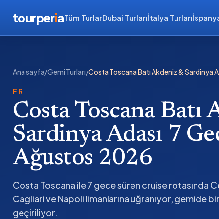
tourper
i
a
Tüm Turlar
Dubai Turları
İtalya Turları
İspanya
Ana sayfa
/
Gemi Turları
/
Costa Toscana Batı Akdeniz & Sardinya 
FR
Costa Toscana Batı 
Sardinya Adası 7 Ge
Ağustos 2026
Costa Toscana ile 7 gece süren cruise rotasında C
Cagliari ve Napoli limanlarına uğranıyor, gemide bi
geçiriliyor.