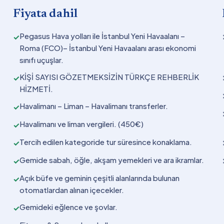
Fiyata dahil
Pegasus Hava yolları ile İstanbul Yeni Havaalanı –
✓
Roma (FCO)– İstanbul Yeni Havaalanı arası ekonomi
sınıfı uçuşlar.
KİŞİ SAYISI GÖZETMEKSİZİN TÜRKÇE REHBERLİK
✓
HİZMETİ.
Havalimanı – Liman – Havalimanı transferler.
✓
Havalimanı ve liman vergileri. (450€)
✓
Tercih edilen kategoride tur süresince konaklama.
✓
Gemide sabah, öğle, akşam yemekleri ve ara ikramlar.
✓
Açık büfe ve geminin çeşitli alanlarında bulunan
✓
otomatlardan alınan içecekler.
Gemideki eğlence ve şovlar.
✓