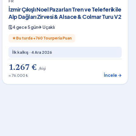
FR
İzmir Çıkışlı Noel Pazarları Tren ve Teleferik ile
Alp Dağları Zirvesi & Alsace & Colmar Turu V2
🗓
4 gece 5 gün
✈
Uçaklı
★
Bu turda +
760
Tourperia Puan
İlk kalkış ·
4 Ara 2026
1.267 €
/kişi
İncele →
≈ 76.000 ₺