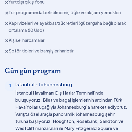
Yurtdışı çıkış fonu
✕
Tur programında belirtilmemiş öğle ve akşam yemekleri
✕
Kapı vizeleri ve ayakbastı ücretleri (güzergaha bağlı olarak
✕
ortalama 80 Usd)
Kişisel harcamalar
✕
Şoför tipleri ve bahşişler hariçtir
✕
Gün gün program
İstanbul - Johannesburg
1
İstanbul Havalimanı Dış Hatlar Terminali'nde
buluşuyoruz. Bilet ve bagaj işlemlerinin ardından Türk
Hava Yolları uçağıyla Johannesburg'a hareket ediyoruz.
Varışta özel araçla panoramik Johannesburg şehir
turuna başlıyoruz; Houghton, Rosebank, Sandton ve
Westcliff manzaraları ile Mary Fitzgerald Square ve