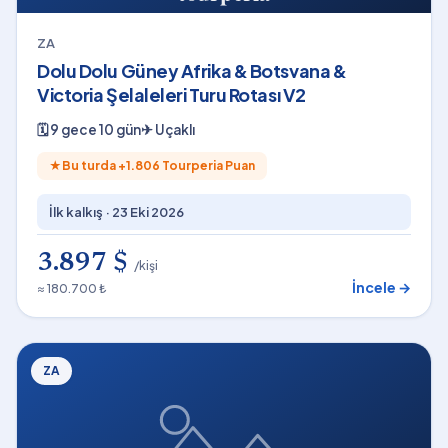
ZA
Dolu Dolu Güney Afrika & Botsvana &
Victoria Şelaleleri Turu Rotası V2
🗓
9 gece 10 gün
✈
Uçaklı
★
Bu turda +
1.806
Tourperia Puan
İlk kalkış ·
23 Eki 2026
3.897 $
/kişi
İncele →
≈ 180.700 ₺
ZA