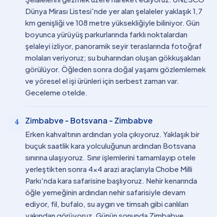
Dünya Mirası Listesi'nde yer alan şelaleler yaklaşık 1,7
km genişliği ve 108 metre yüksekliğiyle biliniyor. Gün
boyunca yürüyüş parkurlarında farklı noktalardan
şelaleyi izliyor, panoramik seyir teraslarında fotoğraf
molaları veriyoruz; su buharından oluşan gökkuşakları
görülüyor. Öğleden sonra doğal yaşamı gözlemlemek
ve yöresel el işi ürünleri için serbest zaman var.
Geceleme otelde.
Zimbabve - Botsvana - Zimbabve
4
Erken kahvaltının ardından yola çıkıyoruz. Yaklaşık bir
buçuk saatlik kara yolculuğunun ardından Botsvana
sınırına ulaşıyoruz. Sınır işlemlerini tamamlayıp otele
yerleştikten sonra 4x4 arazi araçlarıyla Chobe Milli
Parkı'nda kara safarisine başlıyoruz. Nehir kenarında
öğle yemeğinin ardından nehir safarisiyle devam
ediyor, fil, bufalo, su aygırı ve timsah gibi canlıları
yakından görüyoruz. Günün sonunda Zimbabve