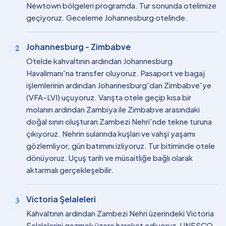
Newtown bölgeleri programda. Tur sonunda otelimize
geçiyoruz. Geceleme Johannesburg otelinde.
Johannesburg - Zimbabve
2
Otelde kahvaltının ardından Johannesburg
Havalimanı'na transfer oluyoruz. Pasaport ve bagaj
işlemlerinin ardından Johannesburg'dan Zimbabve'ye
(VFA-LVI) uçuyoruz. Varışta otele geçip kısa bir
molanın ardından Zambiya ile Zimbabve arasındaki
doğal sınırı oluşturan Zambezi Nehri'nde tekne turuna
çıkıyoruz. Nehrin sularında kuşları ve vahşi yaşamı
gözlemliyor, gün batımını izliyoruz. Tur bitiminde otele
dönüyoruz. Uçuş tarih ve müsaitliğe bağlı olarak
aktarmalı gerçekleşebilir.
Victoria Şelaleleri
3
Kahvaltının ardından Zambezi Nehri üzerindeki Victoria
Şelalelerini gezmek üzere hareket ediyoruz. UNESCO