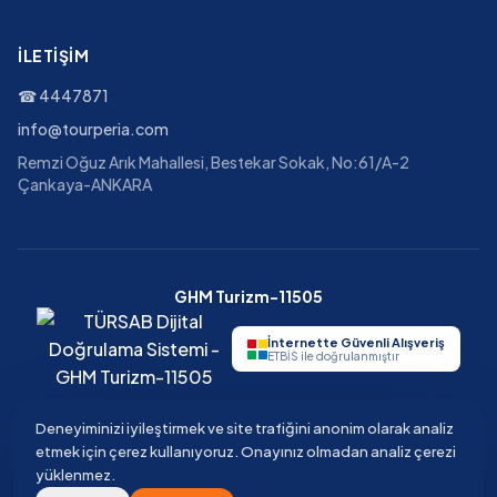
İLETIŞIM
☎
4447871
info@tourperia.com
Remzi Oğuz Arık Mahallesi, Bestekar Sokak, No:61/A-2
Çankaya-ANKARA
GHM Turizm-11505
İnternette Güvenli Alışveriş
ETBİS ile doğrulanmıştır
Deneyiminizi iyileştirmek ve site trafiğini anonim olarak analiz
etmek için çerez kullanıyoruz. Onayınız olmadan analiz çerezi
©
2026
Tourperia
Seyahat Acentesi
yüklenmez.
GHM Turizm · TÜRSAB Belge No 11505 · Güvenli ödeme · 3D Secure