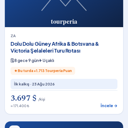
ZA
Dolu Dolu Güney Afrika & Botsvana &
Victoria Şelaleleri Turu Rotası
🗓
8 gece 9 gün
✈
Uçaklı
★
Bu turda +
1.713
Tourperia Puan
İlk kalkış ·
23 Ağu 2026
3.697 $
/kişi
İncele →
≈ 171.400 ₺