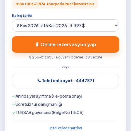
★
Bu turla +
1.574
Tourperia Puan kazanırsınız
Kalkış tarihi
🧳 Online rezervasyon yap
🔒 256-bit SSL ile güvenli ödeme · 3D Secure
veya
📞 Telefonla ayırt ·
4447871
✓
Anında yer ayırtma & e-posta onayı
✓
Ücretsiz tur danışmanlığı
✓
TÜRSAB güvencesi (Belge No 11505)
İptal ve iade şartları