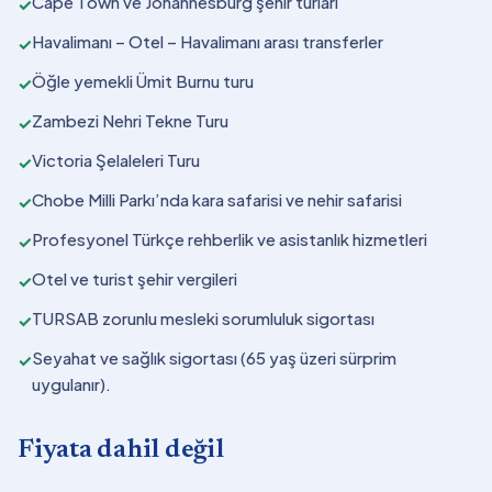
Cape Town ve Johannesburg şehir turları
✓
Havalimanı – Otel – Havalimanı arası transferler
✓
Öğle yemekli Ümit Burnu turu
✓
Zambezi Nehri Tekne Turu
✓
Victoria Şelaleleri Turu
✓
Chobe Milli Parkı’nda kara safarisi ve nehir safarisi
✓
Profesyonel Türkçe rehberlik ve asistanlık hizmetleri
✓
Otel ve turist şehir vergileri
✓
TURSAB zorunlu mesleki sorumluluk sigortası
✓
Seyahat ve sağlık sigortası (65 yaş üzeri sürprim
✓
uygulanır).
Fiyata dahil değil