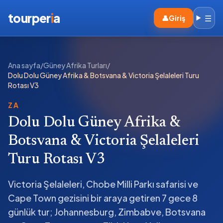
tourper
i
a
☰
👤
Giriş
Ana sayfa
/
Güney Afrika Turları
/
Dolu Dolu Güney Afrika & Botsvana & Victoria Şelaleleri Turu
Rotası V3
ZA
Dolu Dolu Güney Afrika &
Botsvana & Victoria Şelaleleri
Turu Rotası V3
Victoria Şelaleleri, Chobe Milli Parkı safarisi ve
Cape Town gezisini bir araya getiren 7 gece 8
günlük tur; Johannesburg, Zimbabve, Botsvana