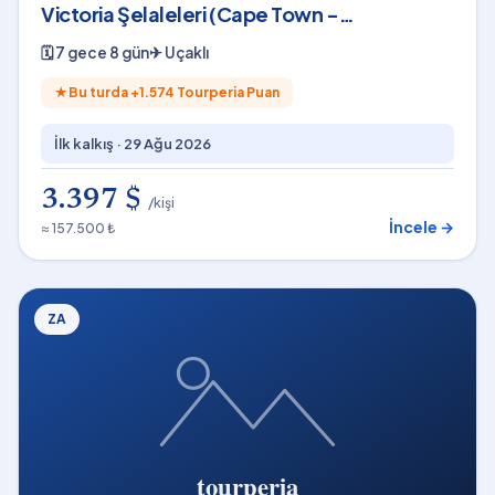
Victoria Şelaleleri (Cape Town -
Johannesburg)
🗓
7 gece 8 gün
✈
Uçaklı
★
Bu turda +
1.574
Tourperia Puan
İlk kalkış ·
29 Ağu 2026
3.397 $
/kişi
İncele →
≈ 157.500 ₺
ZA