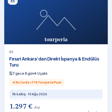
ES
ES
Fırsat Ankara’dan Direkt İspanya & Endülüs
Turu
🗓
7 gece 8 gün
✈
Uçaklı
★
Bu turda +
778
Tourperia Puan
İlk kalkış ·
15 Ağu 2026
1.297 €
/kişi