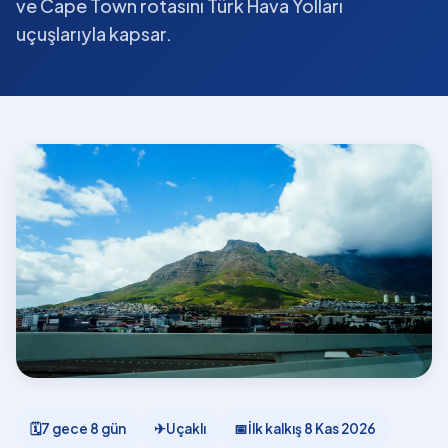
ve Cape Town rotasını Türk Hava Yolları
uçuşlarıyla kapsar.
🗓
7 gece 8 gün
✈
Uçaklı
📅
İlk kalkış
8 Kas 2026