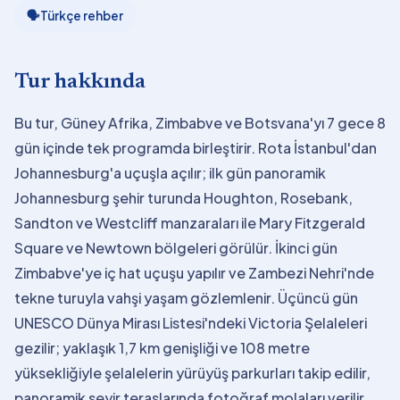
🗣
Türkçe rehber
Tur hakkında
Bu tur, Güney Afrika, Zimbabve ve Botsvana'yı 7 gece 8
gün içinde tek programda birleştirir. Rota İstanbul'dan
Johannesburg'a uçuşla açılır; ilk gün panoramik
Johannesburg şehir turunda Houghton, Rosebank,
Sandton ve Westcliff manzaraları ile Mary Fitzgerald
Square ve Newtown bölgeleri görülür. İkinci gün
Zimbabve'ye iç hat uçuşu yapılır ve Zambezi Nehri'nde
tekne turuyla vahşi yaşam gözlemlenir. Üçüncü gün
UNESCO Dünya Mirası Listesi'ndeki Victoria Şelaleleri
gezilir; yaklaşık 1,7 km genişliği ve 108 metre
yüksekliğiyle şelalelerin yürüyüş parkurları takip edilir,
panoramik seyir teraslarında fotoğraf molaları verilir.