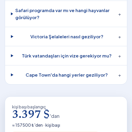
Safari programda var mı ve hangi hayvanlar
+
görülüyor?
Victoria Şelaleleri nasıl geziliyor?
+
Türk vatandaşları için vize gerekiyor mu?
+
Cape Town'da hangi yerler geziliyor?
+
kişi başı başlangıç
3.397 $
'dan
≈
157500
₺'den · kişi başı