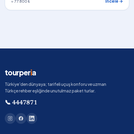
İncele →
≈ 77.800 ₺
tourper
i
a
Türkiye'den dünyaya; tarifeli uçuş konforu ve uzman
Türkçe rehber eşliğinde unutulmaz paket turlar.
📞
4447871