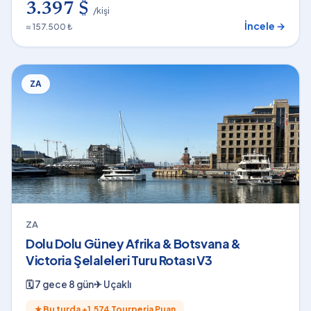
3.397 $
/kişi
İncele →
≈ 157.500 ₺
ZA
ZA
Dolu Dolu Güney Afrika & Botsvana &
Victoria Şelaleleri Turu Rotası V3
🗓
7 gece 8 gün
✈
Uçaklı
★
Bu turda +
1.574
Tourperia Puan