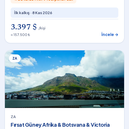
İlk kalkış ·
8 Kas 2026
3.397 $
/kişi
İncele →
≈ 157.500 ₺
ZA
ZA
Fırsat Güney Afrika & Botsvana & Victoria