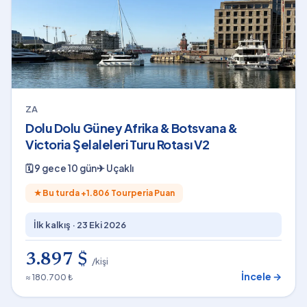
ZA
Dolu Dolu Güney Afrika & Botsvana &
Victoria Şelaleleri Turu Rotası V2
🗓
9 gece 10 gün
✈
Uçaklı
★
Bu turda +
1.806
Tourperia Puan
İlk kalkış ·
23 Eki 2026
3.897 $
/kişi
İncele →
≈ 180.700 ₺