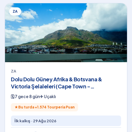
ZA
ZA
Dolu Dolu Güney Afrika & Botsvana &
Victoria Şelaleleri (Cape Town -
Johannesburg)
🗓
7 gece 8 gün
✈
Uçaklı
★
Bu turda +
1.574
Tourperia Puan
İlk kalkış ·
29 Ağu 2026