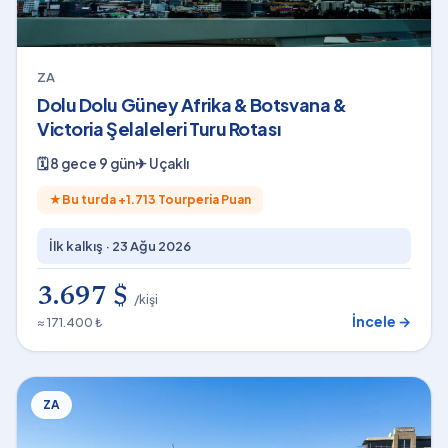
ZA
Dolu Dolu Güney Afrika & Botsvana &
Victoria Şelaleleri Turu Rotası
🗓
8 gece 9 gün
✈
Uçaklı
★
Bu turda +
1.713
Tourperia Puan
İlk kalkış ·
23 Ağu 2026
3.697 $
/kişi
İncele →
≈ 171.400 ₺
ZA