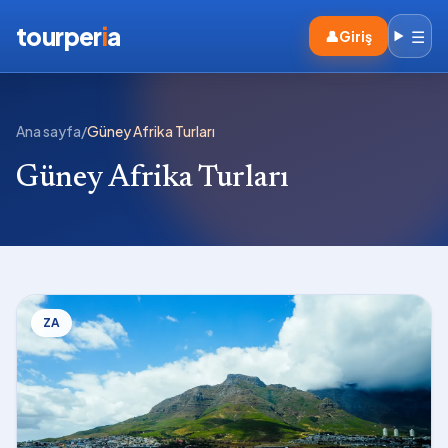
tourper
i
a
☰
👤
Giriş
Ana sayfa
/
Güney Afrika Turları
Güney Afrika Turları
ZA