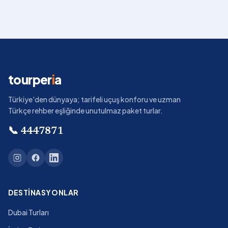
tourper
i
a
Türkiye'den dünyaya; tarifeli uçuş konforu ve uzman
Türkçe rehber eşliğinde unutulmaz paket turlar.
📞
4447871
DESTINASYONLAR
Dubai Turları