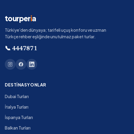
tourper
i
a
Türkiye'den dünyaya; tarifeli uçuş konforu ve uzman
Türkçe rehber eşliğinde unutulmaz paket turlar.
📞
4447871
DESTINASYONLAR
Dubai Turları
İtalya Turları
İspanya Turları
Balkan Turları