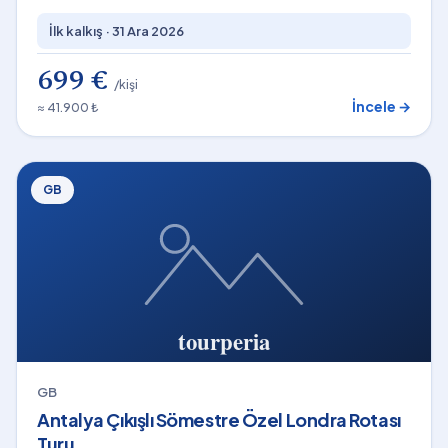
İlk kalkış ·
31 Ara 2026
699 €
/kişi
İncele →
≈ 41.900 ₺
GB
GB
Antalya Çıkışlı Sömestre Özel Londra Rotası
Turu