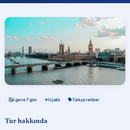
🗓
6 gece 7 gün
✈
Uçaklı
🗣
Türkçe rehber
Tur hakkında