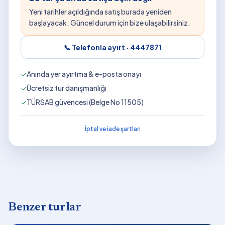
Yeni tarihler açıldığında satış burada yeniden
başlayacak. Güncel durum için bize ulaşabilirsiniz.
📞 Telefonla ayırt ·
4447871
✓
Anında yer ayırtma & e-posta onayı
✓
Ücretsiz tur danışmanlığı
✓
TÜRSAB güvencesi (Belge No 11505)
İptal ve iade şartları
Benzer turlar