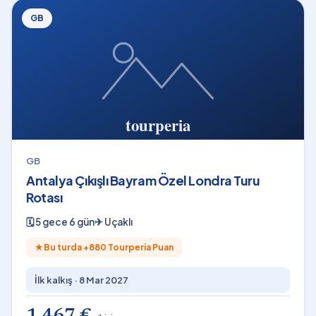
GB
GB
Antalya Çıkışlı Bayram Özel Londra Turu
Rotası
🗓
5 gece 6 gün
✈
Uçaklı
★
Bu turda +
880
Tourperia Puan
İlk kalkış ·
8 Mar 2027