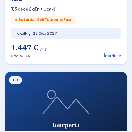
🗓
5 gece 6 gün
✈
Uçaklı
★
Bu turda +
868
Tourperia Puan
İlk kalkış ·
23 Oca 2027
1.447 €
/kişi
İncele →
≈ 86.800 ₺
GB