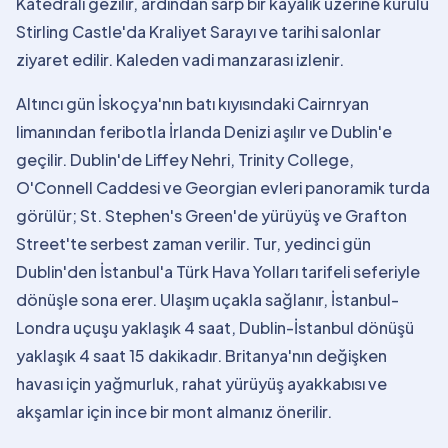
Katedrali gezilir, ardından sarp bir kayalık üzerine kurulu
Stirling Castle'da Kraliyet Sarayı ve tarihi salonlar
ziyaret edilir. Kaleden vadi manzarası izlenir.
Altıncı gün İskoçya'nın batı kıyısındaki Cairnryan
limanından feribotla İrlanda Denizi aşılır ve Dublin'e
geçilir. Dublin'de Liffey Nehri, Trinity College,
O'Connell Caddesi ve Georgian evleri panoramik turda
görülür; St. Stephen's Green'de yürüyüş ve Grafton
Street'te serbest zaman verilir. Tur, yedinci gün
Dublin'den İstanbul'a Türk Hava Yolları tarifeli seferiyle
dönüşle sona erer. Ulaşım uçakla sağlanır, İstanbul-
Londra uçuşu yaklaşık 4 saat, Dublin-İstanbul dönüşü
yaklaşık 4 saat 15 dakikadır. Britanya'nın değişken
havası için yağmurluk, rahat yürüyüş ayakkabısı ve
akşamlar için ince bir mont almanız önerilir.