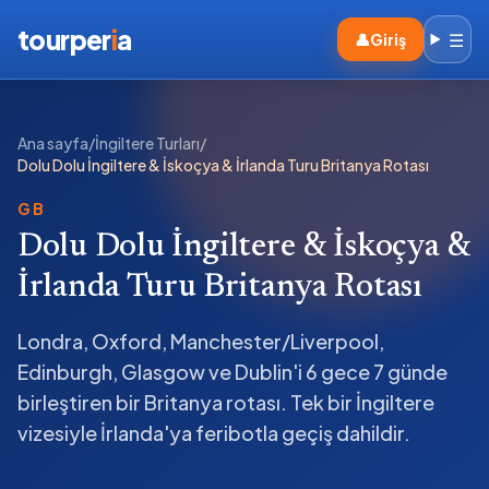
tourper
i
a
☰
👤
Giriş
Ana sayfa
/
İngiltere Turları
/
Dolu Dolu İngiltere & İskoçya & İrlanda Turu Britanya Rotası
GB
Dolu Dolu İngiltere & İskoçya &
İrlanda Turu Britanya Rotası
Londra, Oxford, Manchester/Liverpool,
Edinburgh, Glasgow ve Dublin'i 6 gece 7 günde
birleştiren bir Britanya rotası. Tek bir İngiltere
vizesiyle İrlanda'ya feribotla geçiş dahildir.