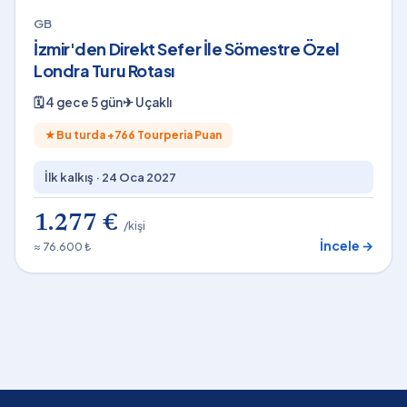
GB
İzmir'den Direkt Sefer İle Sömestre Özel
Londra Turu Rotası
🗓
4 gece 5 gün
✈
Uçaklı
★
Bu turda +
766
Tourperia Puan
İlk kalkış ·
24 Oca 2027
1.277 €
/kişi
İncele →
≈ 76.600 ₺