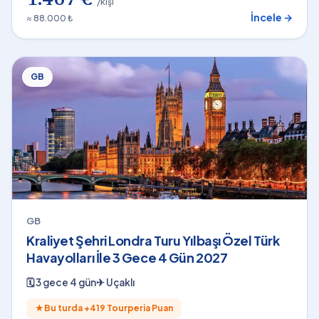
1.467 €
/kişi
İncele →
≈ 88.000 ₺
GB
GB
Kraliyet Şehri Londra Turu Yılbaşı Özel Türk
Havayolları İle 3 Gece 4 Gün 2027
🗓
3 gece 4 gün
✈
Uçaklı
★
Bu turda +
419
Tourperia Puan