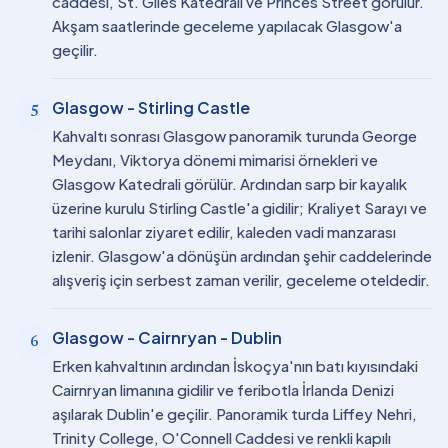
caddesi, St. Giles Katedrali ve Princes Street görülür.
Akşam saatlerinde geceleme yapılacak Glasgow'a
geçilir.
Glasgow - Stirling Castle
5
Kahvaltı sonrası Glasgow panoramik turunda George
Meydanı, Viktorya dönemi mimarisi örnekleri ve
Glasgow Katedrali görülür. Ardından sarp bir kayalık
üzerine kurulu Stirling Castle'a gidilir; Kraliyet Sarayı ve
tarihi salonlar ziyaret edilir, kaleden vadi manzarası
izlenir. Glasgow'a dönüşün ardından şehir caddelerinde
alışveriş için serbest zaman verilir, geceleme oteldedir.
Glasgow - Cairnryan - Dublin
6
Erken kahvaltının ardından İskoçya'nın batı kıyısındaki
Cairnryan limanına gidilir ve feribotla İrlanda Denizi
aşılarak Dublin'e geçilir. Panoramik turda Liffey Nehri,
Trinity College, O'Connell Caddesi ve renkli kapılı