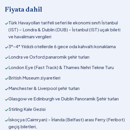
Fiyata dahil
Türk Havayolları tarifeli seferi ile ekonomi sınıfı İstanbul
✓
(IST) – Londra & Dublin (DUB) - İstanbul (IST) uçak bileti
ve havalimanı vergileri
3*-4* Yıldızlı otellerde 6 gece oda kahvaltı konaklama
✓
Londra ve Oxford panaromik şehir turları
✓
London Eye (Fast Track) & Thames Nehri Tekne Turu
✓
British Museum ziyaretleri
✓
Manchester & Liverpool şehir turları
✓
Glasgow ve Edinburgh ve Dublin Panoramik Şehir turları
✓
Stirling Kale Gezisi
✓
İskoçya (Cairnryan) - İrlanda (Belfast) arası Ferry (Feribot)
✓
geçiş biletleri,