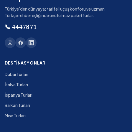
Türkiye'den dünyaya; tarifeli uçuş konforu ve uzman
Türkçe rehber eşliğinde unutulmaz paket turlar.
📞
4447871
DESTINASYONLAR
Dubai Turları
İtalya Turları
İspanya Turları
Balkan Turları
Mısır Turları