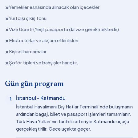
Yemekler esnasında alınacak olan içecekler
✕
Yurtdışı çıkış fonu
✕
Vize Ücreti (Yeşil pasaporta da vize gerekmektedir)
✕
Ekstra turlar ve akşam etkinlikleri
✕
Kişisel harcamalar
✕
Şoför tipleri ve bahşişler hariçtir.
✕
Gün gün program
İstanbul - Katmandu
1
İstanbul Havalimanı Dış Hatlar Terminali'nde buluşmanın
ardından bagaj, bilet ve pasaport işlemleri tamamlanır.
Türk Hava Yolları'nın tarifeli seferiyle Katmandu uçuşu
gerçekleştirilir. Gece uçakta geçer.