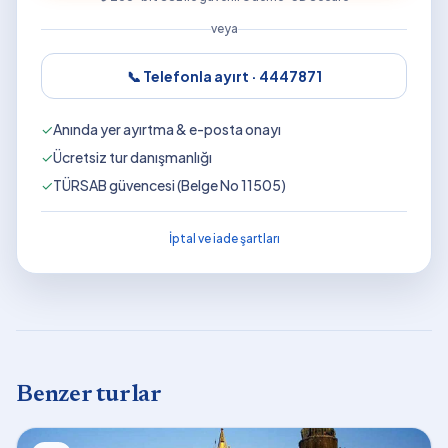
veya
📞 Telefonla ayırt ·
4447871
✓
Anında yer ayırtma & e-posta onayı
✓
Ücretsiz tur danışmanlığı
✓
TÜRSAB güvencesi (Belge No 11505)
İptal ve iade şartları
Benzer turlar