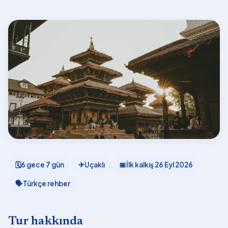
🗓
6 gece 7 gün
✈
Uçaklı
📅
İlk kalkış
26 Eyl 2026
🗣
Türkçe rehber
Tur hakkında