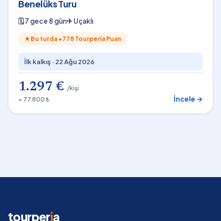
Benelüks Turu
🗓
7 gece 8 gün
✈
Uçaklı
★
Bu turda +
778
Tourperia Puan
İlk kalkış ·
22 Ağu 2026
1.297 €
/kişi
İncele →
≈ 77.800 ₺
tourper
i
a