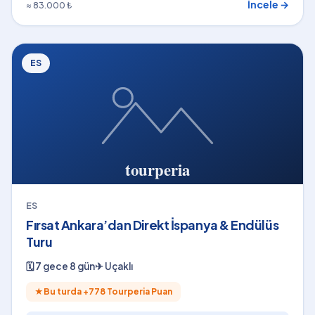
İncele →
≈ 83.000 ₺
ES
ES
Fırsat Ankara’dan Direkt İspanya & Endülüs
Turu
🗓
7 gece 8 gün
✈
Uçaklı
★
Bu turda +
778
Tourperia Puan