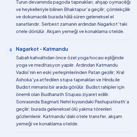
Turun devamında pagoda tapınakları, ahşap oymacılığı
ve heykelleriyle bilinen Bhaktapur'a geçilir; çömlekçilik
ve dokumacılık burada hâlâ süren geleneksel el
sanatlarıdır. Serbest zamanın ardından Nagarkot'taki
otele dönülür. Akşam yemeği ve konaklama otelde.
Nagarkot - Katmandu
4
Sabah kahvaltıdan önce özel yoga hocası eşliğinde
yoga ve meditasyon yapılır. Ardından Katmandu
Vadisi'nin en eski yerleşimlerinden Patan gezilir; Kral
Ashoka'ya atfedilen stupa tapınakları ve Hindu ile
Budist mimarisi bir arada görülür. Budist rahipler için
önemli olan Budhanath Stupası ziyaret edilir.
Sonrasında Bagmati Nehri kıyısındaki Pashupatinath'a
geçilir; burada geleneksel ölü yakma törenleri
gözlemlenir. Katmandu'daki otele transfer, akşam
yemeği ve konaklama otelde.