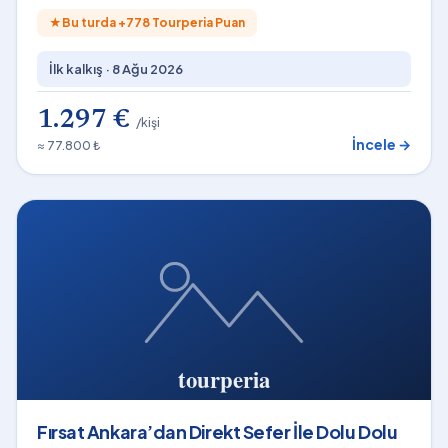
★
Bu turda +
778
Tourperia Puan
İlk kalkış ·
8 Ağu 2026
1.297 €
/kişi
İncele →
≈ 77.800 ₺
Fırsat Ankara’dan Direkt Sefer İle Dolu Dolu