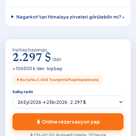
Nagarkot'tan Himalaya zirveleri görülebilir mi?
+
kişi başı başlangıç
2.297 $
'dan
≈
106500
₺'den · kişi başı
★
Bu turla +
1.064
Tourperia Puan kazanırsınız
Kalkış tarihi
🧳 Online rezervasyon yap
🔒 256-bit SSL ile güvenli ödeme · 3D Secure