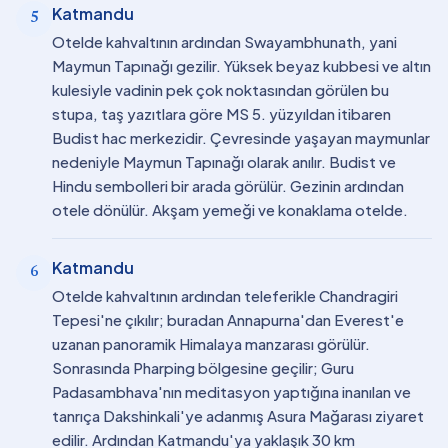
Katmandu
5
Otelde kahvaltının ardından Swayambhunath, yani
Maymun Tapınağı gezilir. Yüksek beyaz kubbesi ve altın
kulesiyle vadinin pek çok noktasından görülen bu
stupa, taş yazıtlara göre MS 5. yüzyıldan itibaren
Budist hac merkezidir. Çevresinde yaşayan maymunlar
nedeniyle Maymun Tapınağı olarak anılır. Budist ve
Hindu sembolleri bir arada görülür. Gezinin ardından
otele dönülür. Akşam yemeği ve konaklama otelde.
Katmandu
6
Otelde kahvaltının ardından teleferikle Chandragiri
Tepesi'ne çıkılır; buradan Annapurna'dan Everest'e
uzanan panoramik Himalaya manzarası görülür.
Sonrasında Pharping bölgesine geçilir; Guru
Padasambhava'nın meditasyon yaptığına inanılan ve
tanrıça Dakshinkali'ye adanmış Asura Mağarası ziyaret
edilir. Ardından Katmandu'ya yaklaşık 30 km