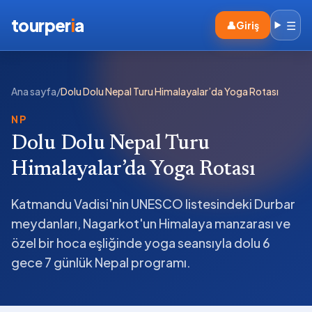
tourper
i
a
☰
👤
Giriş
Ana sayfa
/
Dolu Dolu Nepal Turu Himalayalar’da Yoga Rotası
NP
Dolu Dolu Nepal Turu
Himalayalar’da Yoga Rotası
Katmandu Vadisi'nin UNESCO listesindeki Durbar
meydanları, Nagarkot'un Himalaya manzarası ve
özel bir hoca eşliğinde yoga seansıyla dolu 6
gece 7 günlük Nepal programı.