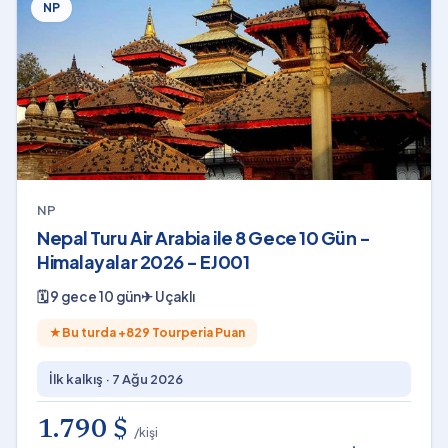
NP
NP
Nepal Turu Air Arabia ile 8 Gece 10 Gün -
Himalayalar 2026 - EJ001
🗓
9 gece 10 gün
✈
Uçaklı
★
Bu turda +
829
Tourperia Puan
İlk kalkış ·
7 Ağu 2026
1.790 $
/kişi