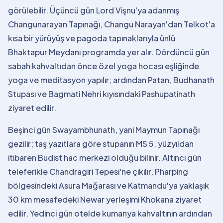
görülebilir. Üçüncü gün Lord Vişnu'ya adanmış
Changunarayan Tapınağı, Changu Narayan'dan Telkot'a
kısa bir yürüyüş ve pagoda tapınaklarıyla ünlü
Bhaktapur Meydanı programda yer alır. Dördüncü gün
sabah kahvaltıdan önce özel yoga hocası eşliğinde
yoga ve meditasyon yapılır; ardından Patan, Budhanath
Stupası ve Bagmati Nehri kıyısındaki Pashupatinath
ziyaret edilir.
Beşinci gün Swayambhunath, yani Maymun Tapınağı
gezilir; taş yazıtlara göre stupanın MS 5. yüzyıldan
itibaren Budist hac merkezi olduğu bilinir. Altıncı gün
teleferikle Chandragiri Tepesi'ne çıkılır, Pharping
bölgesindeki Asura Mağarası ve Katmandu'ya yaklaşık
30 km mesafedeki Newar yerleşimi Khokana ziyaret
edilir. Yedinci gün otelde kumanya kahvaltının ardından