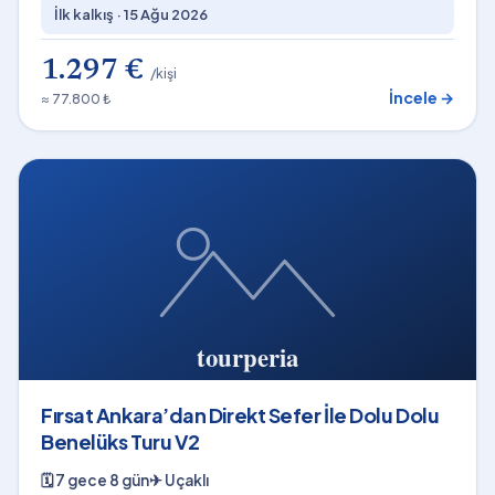
İlk kalkış ·
15 Ağu 2026
1.297 €
/kişi
İncele →
≈ 77.800 ₺
Fırsat Ankara’dan Direkt Sefer İle Dolu Dolu
Benelüks Turu V2
🗓
7 gece 8 gün
✈
Uçaklı