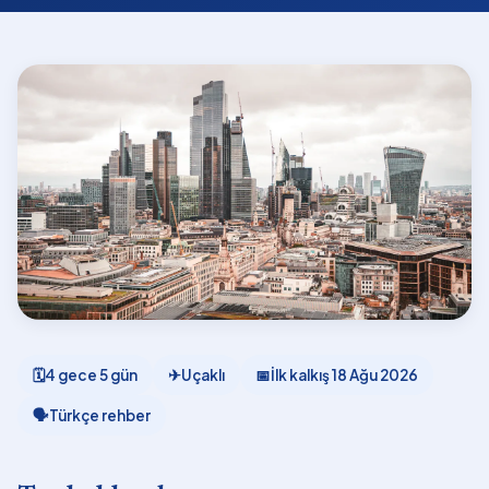
🗓
4 gece 5 gün
✈
Uçaklı
📅
İlk kalkış
18 Ağu 2026
🗣
Türkçe rehber