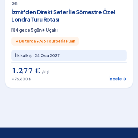
GB
İzmir'den Direkt Sefer İle Sömestre Özel
Londra Turu Rotası
🗓
4 gece 5 gün
✈
Uçaklı
★
Bu turda +
766
Tourperia Puan
İlk kalkış ·
24 Oca 2027
1.277 €
/kişi
İncele →
≈ 76.600 ₺