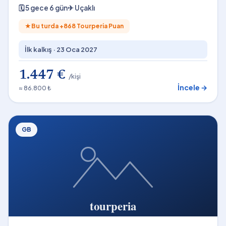
🗓
5 gece 6 gün
✈
Uçaklı
★
Bu turda +
868
Tourperia Puan
İlk kalkış ·
23 Oca 2027
1.447 €
/kişi
İncele →
≈ 86.800 ₺
GB