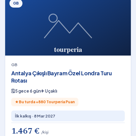
GB
GB
Antalya Çıkışlı Bayram Özel Londra Turu
Rotası
🗓
5 gece 6 gün
✈
Uçaklı
★
Bu turda +
880
Tourperia Puan
İlk kalkış ·
8 Mar 2027
1.467 €
/kişi