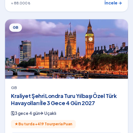
İncele →
≈ 88.000 ₺
GB
GB
Kraliyet Şehri Londra Turu Yılbaşı Özel Türk
Havayolları İle 3 Gece 4 Gün 2027
🗓
3 gece 4 gün
✈
Uçaklı
★
Bu turda +
419
Tourperia Puan