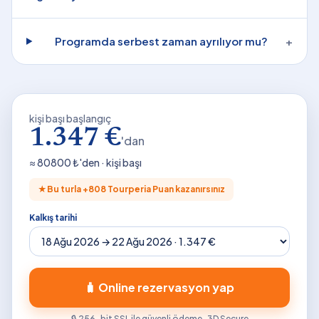
Programda serbest zaman ayrılıyor mu?
+
kişi başı başlangıç
1.347 €
'dan
≈
80800
₺'den · kişi başı
★
Bu turla +
808
Tourperia Puan kazanırsınız
Kalkış tarihi
🧳 Online rezervasyon yap
🔒 256-bit SSL ile güvenli ödeme · 3D Secure