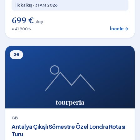
İlk kalkış ·
31 Ara 2026
699 €
/kişi
İncele →
≈ 41.900 ₺
GB
GB
Antalya Çıkışlı Sömestre Özel Londra Rotası
Turu