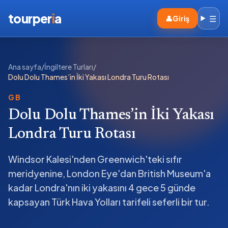
tourper
i
a
☰
👤
Giriş
Ana sayfa
/
İngiltere Turları
/
Dolu Dolu Thames’in İki Yakası Londra Turu Rotası
GB
Dolu Dolu Thames’in İki Yakası
Londra Turu Rotası
Windsor Kalesi'nden Greenwich'teki sıfır
meridyenine, London Eye'dan British Museum'a
kadar Londra'nın iki yakasını 4 gece 5 günde
kapsayan Türk Hava Yolları tarifeli seferli bir tur.