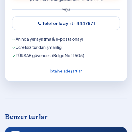
veya
📞 Telefonla ayırt ·
4447871
✓
Anında yer ayırtma & e-posta onayı
✓
Ücretsiz tur danışmanlığı
✓
TÜRSAB güvencesi (Belge No 11505)
İptal ve iade şartları
Benzer turlar