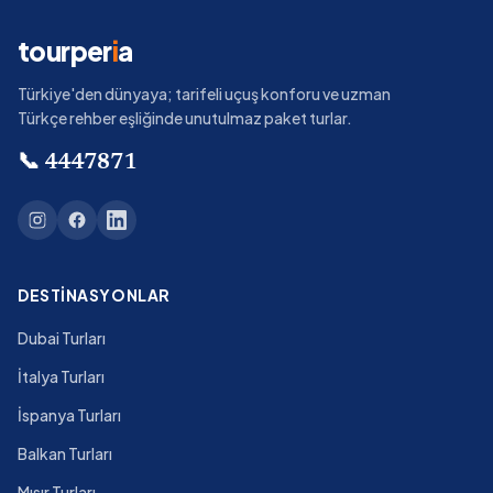
tourper
i
a
Türkiye'den dünyaya; tarifeli uçuş konforu ve uzman
Türkçe rehber eşliğinde unutulmaz paket turlar.
📞
4447871
DESTINASYONLAR
Dubai Turları
İtalya Turları
İspanya Turları
Balkan Turları
Mısır Turları