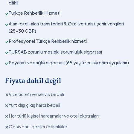
dâhil
Türkçe Rehberlik Hizmeti,
✓
Alan-otel-alan transferleri & Otel ve turist şehir vergileri
✓
(25-30 GBP)
Profesyonel Türkçe Rehberlik hizmeti
✓
TURSAB zorunlu mesleki sorumluluk sigortası
✓
Seyahat ve sağlık sigortası (65 yaş üzeri sürprim uygulanır)
✓
Fiyata dahil değil
Vize ücreti ve servis bedeli
✕
Yurt dışı çıkış harcı bedeli
✕
Her türlü kişisel harcamalar ve otel ekstraları
✕
Opsiyonel geziler/etkinlikler
✕