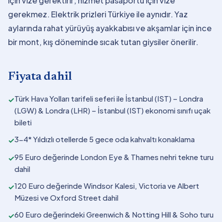
için vize gerektirir; hizmet pasaportu için vize
gerekmez. Elektrik prizleri Türkiye ile aynıdır. Yaz
aylarında rahat yürüyüş ayakkabısı ve akşamlar için ince
bir mont, kış döneminde sıcak tutan giysiler önerilir.
Fiyata dahil
Türk Hava Yolları tarifeli seferi ile İstanbul (IST) – Londra
✓
(LGW) & Londra (LHR) – İstanbul (IST) ekonomi sınıfı uçak
bileti
3-4* Yıldızlı otellerde 5 gece oda kahvaltı konaklama
✓
95 Euro değerinde London Eye & Thames nehri tekne turu
✓
dahil
120 Euro değerinde Windsor Kalesi, Victoria ve Albert
✓
Müzesi ve Oxford Street dahil
60 Euro değerindeki Greenwich & Notting Hill & Soho turu
✓