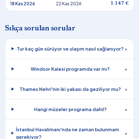
18 Kas 2026
22 Kas 2026
1.147 €
Sıkça sorulan sorular
Tur kaç gün sürüyor ve ulaşım nasıl sağlanıyor?
+
Windsor Kalesi programda var mı?
+
Thames Nehri'nin iki yakası da geziliyor mu?
+
Hangi müzeler programa dahil?
+
İstanbul Havalimanı'nda ne zaman bulunmam
+
gerekiyor?