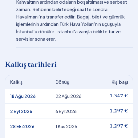
Kahvaltının ardından odaların boşaltılması ve serbest
zaman. Rehberin belirteceği saatte Londra
Havalimanı'na transfer edilir. Bagaj, bilet ve gümrük
işlemlerinin ardından Türk Hava Yolları'nın uçuşuyla
İstanbul'a dönülür. İstanbul'a varışla birlikte tur ve
servisler sona erer.
Kalkış tarihleri
Kalkış
Dönüş
Kişi başı
18 Ağu 2026
22 Ağu 2026
1.347 €
2 Eyl 2026
6 Eyl 2026
1.297 €
28 Eki 2026
1 Kas 2026
1.297 €