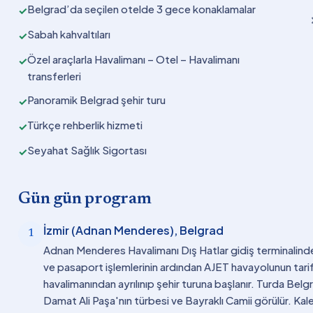
Belgrad’da seçilen otelde 3 gece konaklamalar
✓
Sabah kahvaltıları
✓
Özel araçlarla Havalimanı – Otel – Havalimanı
✓
transferleri
Panoramik Belgrad şehir turu
✓
Türkçe rehberlik hizmeti
✓
Seyahat Sağlık Sigortası
✓
Gün gün program
İzmir (Adnan Menderes), Belgrad
1
Adnan Menderes Havalimanı Dış Hatlar gidiş terminalinde
ve pasaport işlemlerinin ardından AJET havayolunun tarife
havalimanından ayrılınıp şehir turuna başlanır. Turda Be
Damat Ali Paşa'nın türbesi ve Bayraklı Camii görülür. Kale