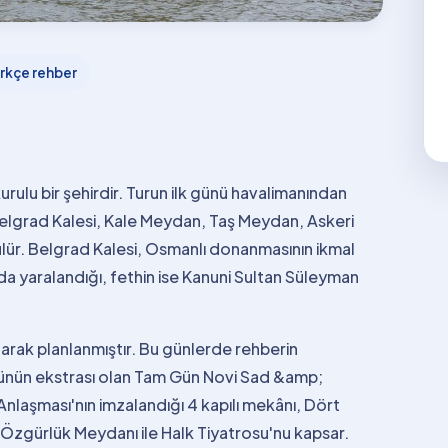
rkçe rehber
urulu bir şehirdir. Turun ilk günü havalimanından
 Belgrad Kalesi, Kale Meydan, Taş Meydan, Askeri
ülür. Belgrad Kalesi, Osmanlı donanmasının ikmal
a yaralandığı, fethin ise Kanuni Sultan Süleyman
larak planlanmıştır. Bu günlerde rehberin
i günün ekstrası olan Tam Gün Novi Sad &amp;
nlaşması'nın imzalandığı 4 kapılı mekânı, Dört
 Özgürlük Meydanı ile Halk Tiyatrosu'nu kapsar.