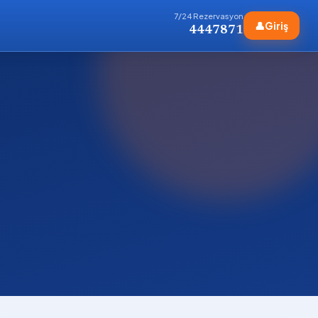
7/24 Rezervasyon
👤
Giriş
4447871