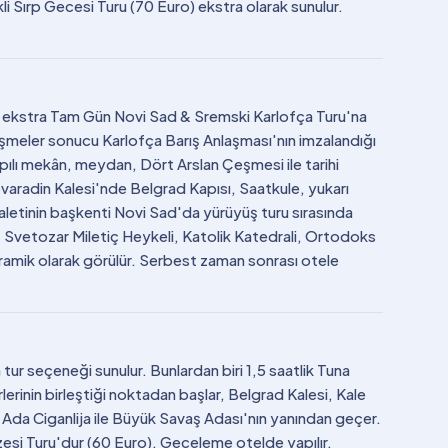
i Sırp Gecesi Turu (70 Euro) ekstra olarak sunulur.
er ekstra Tam Gün Novi Sad & Sremski Karlofça Turu'na
rüşmeler sonucu Karlofça Barış Anlaşması'nın imzalandığı
pılı mekân, meydan, Dört Arslan Çeşmesi ile tarihi
ovaradin Kalesi'nde Belgrad Kapısı, Saatkule, yukarı
yaletinin başkenti Novi Sad'da yürüyüş turu sırasında
, Svetozar Miletiç Heykeli, Katolik Katedrali, Ortodoks
oramik olarak görülür. Serbest zaman sonrası otele
tur seçeneği sunulur. Bunlardan biri 1,5 saatlik Tuna
erinin birleştiği noktadan başlar, Belgrad Kalesi, Kale
 Ada Ciganlija ile Büyük Savaş Adası'nın yanından geçer.
si Turu'dur (60 Euro). Geceleme otelde yapılır.