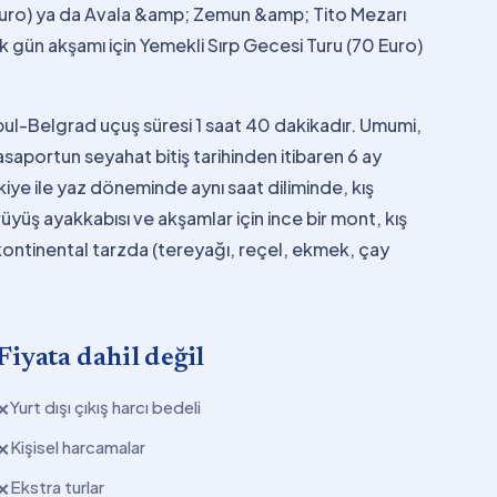
 Euro) ya da Avala &amp; Zemun &amp; Tito Mezarı
k gün akşamı için Yemekli Sırp Gecesi Turu (70 Euro)
nbul-Belgrad uçuş süresi 1 saat 40 dakikadır. Umumi,
saportun seyahat bitiş tarihinden itibaren 6 ay
kiye ile yaz döneminde aynı saat diliminde, kış
yüş ayakkabısı ve akşamlar için ince bir mont, kış
ı kontinental tarzda (tereyağı, reçel, ekmek, çay
Fiyata dahil değil
Yurt dışı çıkış harcı bedeli
✕
Kişisel harcamalar
✕
Ekstra turlar
✕