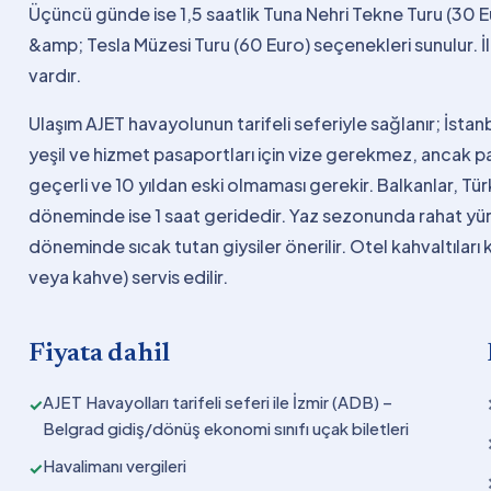
Üçüncü günde ise 1,5 saatlik Tuna Nehri Tekne Turu (30
&amp; Tesla Müzesi Turu (60 Euro) seçenekleri sunulur. İl
vardır.
Ulaşım AJET havayolunun tarifeli seferiyle sağlanır; İsta
yeşil ve hizmet pasaportları için vize gerekmez, ancak pa
geçerli ve 10 yıldan eski olmaması gerekir. Balkanlar, Tür
döneminde ise 1 saat geridedir. Yaz sezonunda rahat yürü
döneminde sıcak tutan giysiler önerilir. Otel kahvaltılar
veya kahve) servis edilir.
Fiyata dahil
AJET Havayolları tarifeli seferi ile İzmir (ADB) –
✓
Belgrad gidiş/dönüş ekonomi sınıfı uçak biletleri
Havalimanı vergileri
✓