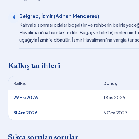
Belgrad, İzmir (Adnan Menderes)
4
Kahvaltı sonrası odalar boşaltılır ve rehberin belirleye
Havalimanı'na hareket edilir. Bagaj ve bilet işlemlerinin
uçağıyla İzmir'e dönülür. İzmir Havalimanı'na varışla tur s
Kalkış tarihleri
Kalkış
Dönüş
29 Eki 2026
1 Kas 2026
31 Ara 2026
3 Oca 2027
Sıkça sorulan sorular