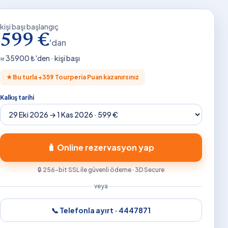
kişi başı başlangıç
599 €
'dan
≈
35900
₺'den · kişi başı
★
Bu turla +
359
Tourperia Puan kazanırsınız
Kalkış tarihi
🧳 Online rezervasyon yap
🔒 256-bit SSL ile güvenli ödeme · 3D Secure
veya
📞 Telefonla ayırt ·
4447871