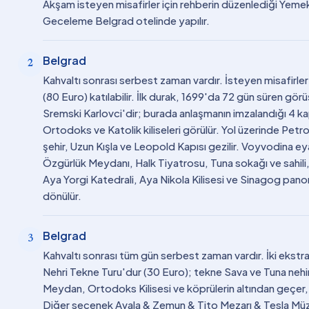
Akşam isteyen misafirler için rehberin düzenlediği Yemekl
Geceleme Belgrad otelinde yapılır.
Belgrad
2
Kahvaltı sonrası serbest zaman vardır. İsteyen misafirl
(80 Euro) katılabilir. İlk durak, 1699'da 72 gün süren gö
Sremski Karlovci'dir; burada anlaşmanın imzalandığı 4 ka
Ortodoks ve Katolik kiliseleri görülür. Yol üzerinde Petr
şehir, Uzun Kışla ve Leopold Kapısı gezilir. Voyvodina e
Özgürlük Meydanı, Halk Tiyatrosu, Tuna sokağı ve sahili
Aya Yorgi Katedrali, Aya Nikola Kilisesi ve Sinagog pan
dönülür.
Belgrad
3
Kahvaltı sonrası tüm gün serbest zaman vardır. İki ekstra 
Nehri Tekne Turu'dur (30 Euro); tekne Sava ve Tuna nehirl
Meydan, Ortodoks Kilisesi ve köprülerin altından geçer,
Diğer seçenek Avala & Zemun & Tito Mezarı & Tesla Müze