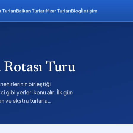
 Turları
Balkan Turları
Mısır Turları
Blog
İletişim
d Rotası Turu
nehirlerinin birleştiği
gibi yerleri konu alır. İlk gün
an ve ekstra turlarla…