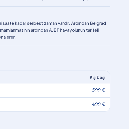
ceği saate kadar serbest zaman vardır. Ardından Belgrad
 tamamlanmasının ardından AJET havayolunun tarifeli
ona erer.
Kişi başı
599 €
499 €