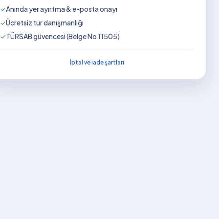
✓
Anında yer ayırtma & e-posta onayı
✓
Ücretsiz tur danışmanlığı
✓
TÜRSAB güvencesi (Belge No 11505)
İptal ve iade şartları