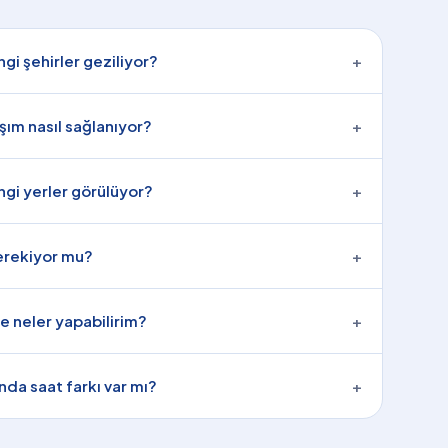
gi şehirler geziliyor?
+
aşım nasıl sağlanıyor?
+
ngi yerler görülüyor?
+
gerekiyor mu?
+
e neler yapabilirim?
+
ında saat farkı var mı?
+