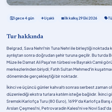
🗓
3 gece 4 gün
✈
Uçaklı
📅
İlk kalkış
29 Eki 2026
🗣
Tü
Tur hakkında
Belgrad, Sava Nehri'nin Tuna Nehri ile birleştiği noktada k
ayrılıştan sonra doğrudan şehir turuna geçilir. Bu turda
Müze ile Damat Ali Paşa'nın türbesi ve Bayraklı Camii gör
merkezlerinden biriydi; Fatih Sultan Mehmed'in kuşatmad
döneminde gerçekleştiği bir noktadır.
İkinci ve üçüncü günler kahvaltı sonrası serbest zaman o
düzenlediği ekstra turlara katılım isteğe bağlıdır. İkinc
Sremski Karlofça Turu (80 Euro), 1699'da Karlofça Barış A
Arslan Çeşmesi'ni, Petrovaradin Kalesi'ni ve Novi Sad'da