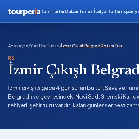
tourper
i
a
Tüm Turlar
Dubai Turları
İtalya Turları
İspanya
Ana sayfa
/
Yurt Dışı Turları
/
İzmir Çıkışlı Belgrad Rotası Turu
RS
İzmir Çıkışlı Belgra
İzmir çıkışlı 3 gece 4 gün süren bu tur, Sava ve Tuna 
Belgrad'ı ve çevresindeki Novi Sad, Sremski Karlovci 
rehberli şehir turu vardır, kalan günler serbest zam