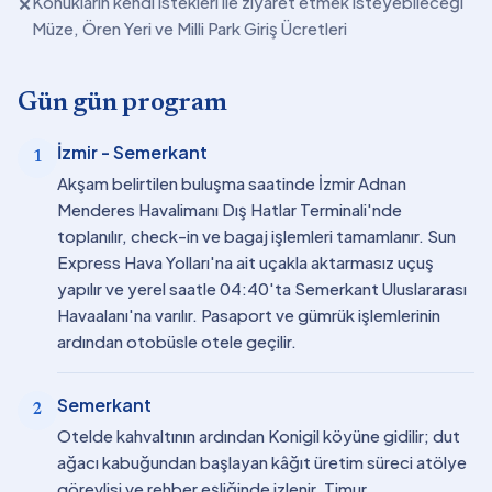
Konukların kendi istekleri ile ziyaret etmek isteyebileceği
✕
Müze, Ören Yeri ve Milli Park Giriş Ücretleri
Gün gün program
İzmir - Semerkant
1
Akşam belirtilen buluşma saatinde İzmir Adnan
Menderes Havalimanı Dış Hatlar Terminali'nde
toplanılır, check-in ve bagaj işlemleri tamamlanır. Sun
Express Hava Yolları'na ait uçakla aktarmasız uçuş
yapılır ve yerel saatle 04:40'ta Semerkant Uluslararası
Havaalanı'na varılır. Pasaport ve gümrük işlemlerinin
ardından otobüsle otele geçilir.
Semerkant
2
Otelde kahvaltının ardından Konigil köyüne gidilir; dut
ağacı kabuğundan başlayan kâğıt üretim süreci atölye
görevlisi ve rehber eşliğinde izlenir. Timur