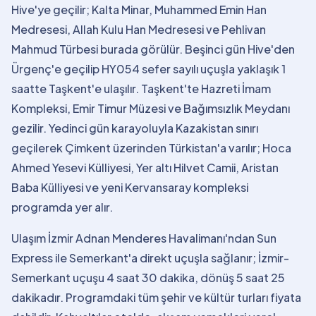
Hive'ye geçilir; Kalta Minar, Muhammed Emin Han
Medresesi, Allah Kulu Han Medresesi ve Pehlivan
Mahmud Türbesi burada görülür. Beşinci gün Hive'den
Ürgenç'e geçilip HY054 sefer sayılı uçuşla yaklaşık 1
saatte Taşkent'e ulaşılır. Taşkent'te Hazreti İmam
Kompleksi, Emir Timur Müzesi ve Bağımsızlık Meydanı
gezilir. Yedinci gün karayoluyla Kazakistan sınırı
geçilerek Çimkent üzerinden Türkistan'a varılır; Hoca
Ahmed Yesevi Külliyesi, Yer altı Hilvet Camii, Aristan
Baba Külliyesi ve yeni Kervansaray kompleksi
programda yer alır.
Ulaşım İzmir Adnan Menderes Havalimanı'ndan Sun
Express ile Semerkant'a direkt uçuşla sağlanır; İzmir-
Semerkant uçuşu 4 saat 30 dakika, dönüş 5 saat 25
dakikadır. Programdaki tüm şehir ve kültür turları fiyata