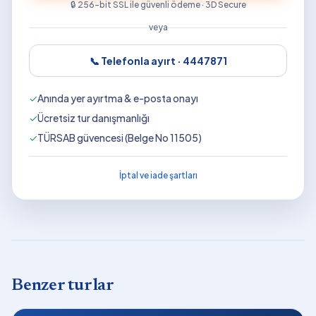
🔒 256-bit SSL ile güvenli ödeme · 3D Secure
veya
📞 Telefonla ayırt ·
4447871
✓
Anında yer ayırtma & e-posta onayı
✓
Ücretsiz tur danışmanlığı
✓
TÜRSAB güvencesi (Belge No 11505)
İptal ve iade şartları
Benzer turlar