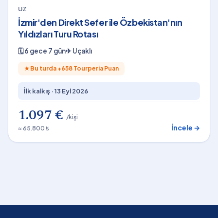
UZ
İzmir'den Direkt Sefer ile Özbekistan'nın
Yıldızları Turu Rotası
🗓
6 gece 7 gün
✈
Uçaklı
★
Bu turda +
658
Tourperia Puan
İlk kalkış ·
13 Eyl 2026
1.097 €
/kişi
İncele →
≈ 65.800 ₺