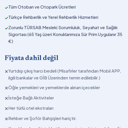
Tüm Otoban ve Otopark Ücretleri
✓
Türkçe Rehberlik ve Yerel Rehberlik Hizmetleri
✓
Zorunlu TÜRSAB Mesleki Sorumluluk, Seyahat ve Sağlık
✓
Sigortası (65 Yaş üzeri Konuklarımıza Sür Prim Uygulanır 35
€)
Fiyata dahil değil
Yurtdışı çıkış harcı bedeli (Misafirler tarafından Mobil APP,
✕
ilgili bankalar ve GİB Üzerinden temin edilebilir.)
Öğle yemekleri ve yemeklerde alınan içecekler
✕
İsteğe Bağlı Aktiviteler
✕
Her türlü otel ekstraları
✕
Rehber ve Şoför Bahşişleri hariçtir.
✕