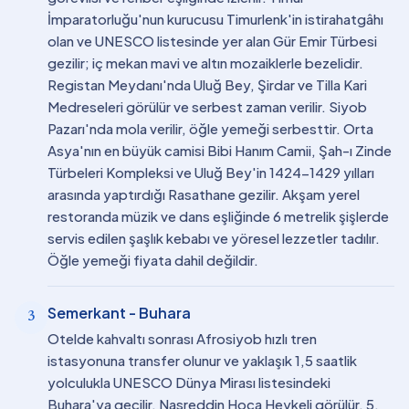
İmparatorluğu'nun kurucusu Timurlenk'in istirahatgâhı
olan ve UNESCO listesinde yer alan Gür Emir Türbesi
gezilir; iç mekan mavi ve altın mozaiklerle bezelidir.
Registan Meydanı'nda Uluğ Bey, Şirdar ve Tilla Kari
Medreseleri görülür ve serbest zaman verilir. Siyob
Pazarı'nda mola verilir, öğle yemeği serbesttir. Orta
Asya'nın en büyük camisi Bibi Hanım Camii, Şah-ı Zinde
Türbeleri Kompleksi ve Uluğ Bey'in 1424-1429 yılları
arasında yaptırdığı Rasathane gezilir. Akşam yerel
restoranda müzik ve dans eşliğinde 6 metrelik şişlerde
servis edilen şaşlık kebabı ve yöresel lezzetler tadılır.
Öğle yemeği fiyata dahil değildir.
Semerkant - Buhara
3
Otelde kahvaltı sonrası Afrosiyob hızlı tren
istasyonuna transfer olunur ve yaklaşık 1,5 saatlik
yolculukla UNESCO Dünya Mirası listesindeki
Buhara'ya geçilir. Nasreddin Hoca Heykeli görülür, 5.