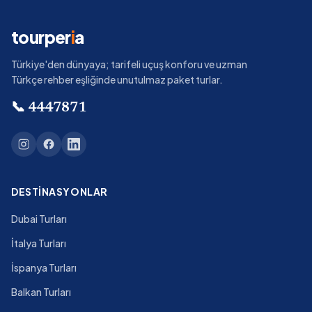
tourper
i
a
Türkiye'den dünyaya; tarifeli uçuş konforu ve uzman
Türkçe rehber eşliğinde unutulmaz paket turlar.
📞
4447871
DESTINASYONLAR
Dubai Turları
İtalya Turları
İspanya Turları
Balkan Turları