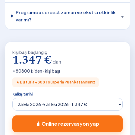
Programda serbest zaman ve ekstra etkinlik
+
var mı?
kişi başı başlangıç
1.347 €
'dan
≈
80800
₺'den · kişi başı
★
Bu turla +
808
Tourperia Puan kazanırsınız
Kalkış tarihi
🧳 Online rezervasyon yap