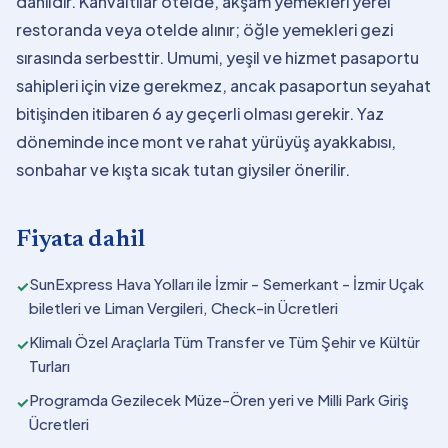
dahildir. Kahvaltılar otelde, akşam yemekleri yerel
restoranda veya otelde alınır; öğle yemekleri gezi
sırasında serbesttir. Umumi, yeşil ve hizmet pasaportu
sahipleri için vize gerekmez, ancak pasaportun seyahat
bitişinden itibaren 6 ay geçerli olması gerekir. Yaz
döneminde ince mont ve rahat yürüyüş ayakkabısı,
sonbahar ve kışta sıcak tutan giysiler önerilir.
Fiyata dahil
SunExpress Hava Yolları ile İzmir - Semerkant - İzmir Uçak
✓
biletleri ve Liman Vergileri, Check-in Ücretleri
Klimalı Özel Araçlarla Tüm Transfer ve Tüm Şehir ve Kültür
✓
Turları
Programda Gezilecek Müze-Ören yeri ve Milli Park Giriş
✓
Ücretleri