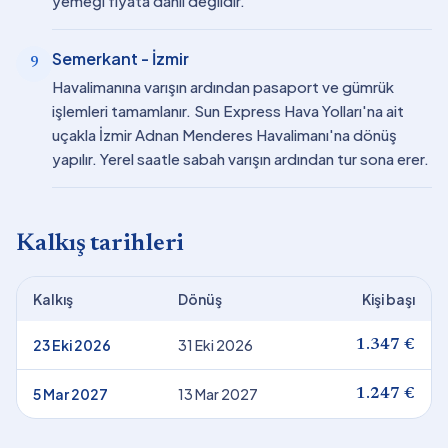
yemeği fiyata dahil değildir.
Semerkant - İzmir
9
Havalimanına varışın ardından pasaport ve gümrük
işlemleri tamamlanır. Sun Express Hava Yolları'na ait
uçakla İzmir Adnan Menderes Havalimanı'na dönüş
yapılır. Yerel saatle sabah varışın ardından tur sona erer.
Kalkış tarihleri
Kalkış
Dönüş
Kişi başı
23 Eki 2026
31 Eki 2026
1.347 €
5 Mar 2027
13 Mar 2027
1.247 €