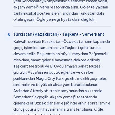
yeni Kervansaray kompleksinde serbest zaman verilir,
akşam yemeği yerel restoranda alınır. Gölette yapılan
tarihi müzikal gösteri izlenir, ardından Türkistan'daki
otele geçilir. Öğle yemeği fiyata dahil değildir.
Türkistan (Kazakistan) - Taşkent - Semerkant
8
Kahvaltı sonrası Kazakistan-Özbekistan sınır kapısında
geçiş işlemleri tamamlanır ve Taşkent şehir turuna
devam edilir. Başkentin en büyük meydanı Bağımsızlık
Meydanı, sanat galerisi havasında dekore edilmiş
Taşkent Metrosu ve El Uygulamaları Sanat Müzesi
görülür. Asya'nın en büyük eğlence ve cazibe
parklarından Magic City Park gezilir; müzikli çeşmeler,
sinemalar ve büyük bir akvaryum burada bulunur.
Ardından Afrosiyob tren istasyonundan hızlı trenle
Semerkant'a geçilir. Akşam yemeği restoranda
geleneksel Özbek dansları eşliğinde alınır, sonra İzmir'e
dönüş uçuşu için havalimanına transfer olunur. Öğle