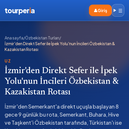
tourper
i
a
☰
👤
Giriş
Ana sayfa
/
Özbekistan Turları
/
İzmir'den Direkt Sefer ile İpek Yolu'nun İncileri Özbekistan &
Kazakistan Rotası
UZ
İzmir'den Direkt Sefer ile İpek
Yolu'nun İncileri Özbekistan &
Kazakistan Rotası
İzmir'den Semerkant'a direkt uçuşla başlayan 8
gece 9 günlük bu rota, Semerkant, Buhara, Hive
ve Taşkent'i Özbekistan tarafında, Türkistan'ı ise