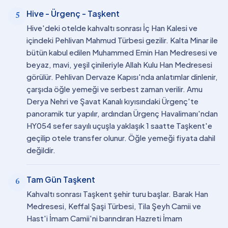
Hive - Ürgenç - Taşkent
5
Hive'deki otelde kahvaltı sonrası İç Han Kalesi ve
içindeki Pehlivan Mahmud Türbesi gezilir. Kalta Minar ile
bütün kabul edilen Muhammed Emin Han Medresesi ve
beyaz, mavi, yeşil çinileriyle Allah Kulu Han Medresesi
görülür. Pehlivan Dervaze Kapısı'nda anlatımlar dinlenir,
çarşıda öğle yemeği ve serbest zaman verilir. Amu
Derya Nehri ve Şavat Kanalı kıyısındaki Ürgenç'te
panoramik tur yapılır, ardından Ürgenç Havalimanı'ndan
HY054 sefer sayılı uçuşla yaklaşık 1 saatte Taşkent'e
geçilip otele transfer olunur. Öğle yemeği fiyata dahil
değildir.
Tam Gün Taşkent
6
Kahvaltı sonrası Taşkent şehir turu başlar. Barak Han
Medresesi, Keffal Şaşi Türbesi, Tila Şeyh Camii ve
Hast'i İmam Camii'ni barındıran Hazreti İmam