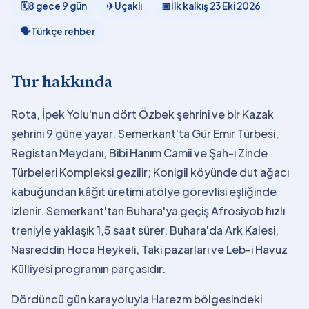
🗓
8 gece 9 gün
✈
Uçaklı
📅
İlk kalkış
23 Eki 2026
🗣
Türkçe rehber
Tur hakkında
Rota, İpek Yolu'nun dört Özbek şehrini ve bir Kazak
şehrini 9 güne yayar. Semerkant'ta Gür Emir Türbesi,
Registan Meydanı, Bibi Hanım Camii ve Şah-ı Zinde
Türbeleri Kompleksi gezilir; Konigil köyünde dut ağacı
kabuğundan kâğıt üretimi atölye görevlisi eşliğinde
izlenir. Semerkant'tan Buhara'ya geçiş Afrosiyob hızlı
treniyle yaklaşık 1,5 saat sürer. Buhara'da Ark Kalesi,
Nasreddin Hoca Heykeli, Taki pazarları ve Leb-i Havuz
Külliyesi programın parçasıdır.
Dördüncü gün karayoluyla Harezm bölgesindeki