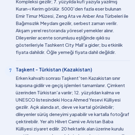
Kompleksi gezilir; 7. yüzyılda kufi yazıyla yazılmış
Kuran-ı Kerim görülür. 5000'den fazla eser bulunan
Emir Timur Müzesi, Zeng Ata ve Anber Ana Türbeleri ile
Bağımsızlık Meydanı gezilir, serbest zaman verilir.
Akşam yerel restoranda yöresel yemekler alınır.
Dileyenler acente sorumlusu eşliğinde ışıklı su
gösterileriyle Tashkent City Mall'a gider; bu etkinlik
fiyata dahildir. Öğle yemeği fiyata dahil değildir.
Taşkent - Türkistan (Kazakistan)
7
Erken kahvaltı sonrası Taşkent'ten Kazakistan sınır
kapısına gidilir ve geçiş işlemleri tamamlanır. Çimkent
üzerinden Türkistan'a varılır; 12. yüzyıldan kalma ve
UNESCO listesindeki Hoca Ahmed Yesevi Külliyesi
gezilir. Açık alanda at, deve ve kartal görülebilir;
dileyenler sürüş deneyimi yapabilir ve kartalla fotoğraf
çektirebilir. Yer altı Hilvet Camii ve Aristan Baba
Külliyesi ziyaret edilir. 20 hektarlık alan üzerine kurulu