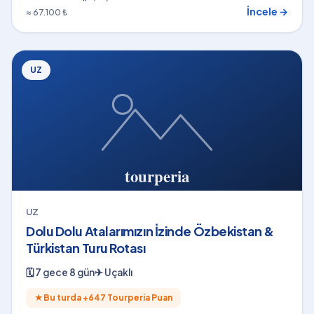
İncele →
≈ 67.100 ₺
UZ
UZ
Dolu Dolu Atalarımızın İzinde Özbekistan &
Türkistan Turu Rotası
🗓
7 gece 8 gün
✈
Uçaklı
★
Bu turda +
647
Tourperia Puan