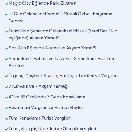
Magic City Eğlence Parkı Ziyareti
✓
İlk Gün Geleneksel Yemekli Müzikli Özbek Karşılama
✓
Gecesi
Tarihi Hive Şehrinde Geleneksel Müzikli (Yerel Saz Ekibi
✓
eşliğinde) Akşam Yemeği
Son Gün Eğlence Gecesi ve Akşam Yemeği
✓
Semerkant-Buhara ve Taşkent-Semerkant Hızlı Tren
✓
Biletleri
Ürgenç-Taşkent Arası İç Hat Uçak biletleri ve Vergileri
✓
7 Kahvaltı ve 7 Akşam Yemeği
✓
4* ve 3* Otellerde 7 Gece Konaklama
✓
Havalimanı Vergileri ve Hizmet Bedeli
✓
Tüm Konaklama Turist Vergileri
✓
Tüm şehir giriş Ücretleri ve Gümrük Vergileri
✓