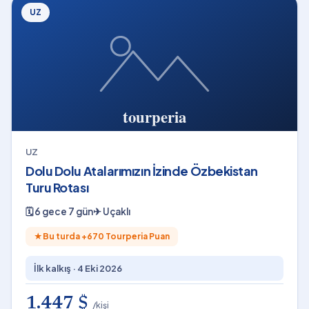
UZ
UZ
Dolu Dolu Atalarımızın İzinde Özbekistan
Turu Rotası
🗓
6 gece 7 gün
✈
Uçaklı
★
Bu turda +
670
Tourperia Puan
İlk kalkış ·
4 Eki 2026
1.447 $
/kişi