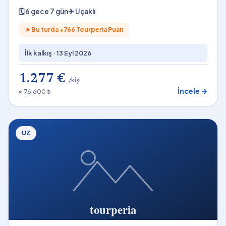
🗓
6 gece 7 gün
✈
Uçaklı
★
Bu turda +
766
Tourperia Puan
İlk kalkış ·
13 Eyl 2026
1.277 €
/kişi
İncele →
≈ 76.600 ₺
UZ