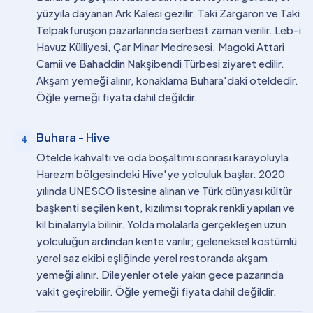
yüzyıla dayanan Ark Kalesi gezilir. Taki Zargaron ve Taki
Telpakfuruşon pazarlarında serbest zaman verilir. Leb-i
Havuz Külliyesi, Çar Minar Medresesi, Magoki Attari
Camii ve Bahaddin Nakşibendi Türbesi ziyaret edilir.
Akşam yemeği alınır, konaklama Buhara'daki oteldedir.
Öğle yemeği fiyata dahil değildir.
Buhara - Hive
4
Otelde kahvaltı ve oda boşaltımı sonrası karayoluyla
Harezm bölgesindeki Hive'ye yolculuk başlar. 2020
yılında UNESCO listesine alınan ve Türk dünyası kültür
başkenti seçilen kent, kızılımsı toprak renkli yapıları ve
kil binalarıyla bilinir. Yolda molalarla gerçekleşen uzun
yolculuğun ardından kente varılır; geleneksel kostümlü
yerel saz ekibi eşliğinde yerel restoranda akşam
yemeği alınır. Dileyenler otele yakın gece pazarında
vakit geçirebilir. Öğle yemeği fiyata dahil değildir.