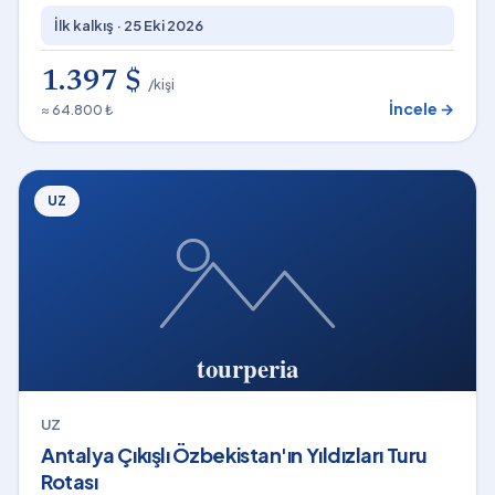
İlk kalkış ·
25 Eki 2026
1.397 $
/kişi
İncele →
≈ 64.800 ₺
UZ
UZ
Antalya Çıkışlı Özbekistan'ın Yıldızları Turu
Rotası