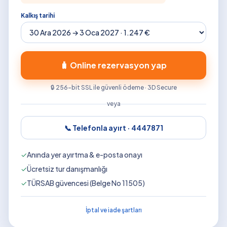
Kalkış tarihi
🧳 Online rezervasyon yap
🔒 256-bit SSL ile güvenli ödeme · 3D Secure
veya
📞 Telefonla ayırt ·
4447871
✓
Anında yer ayırtma & e-posta onayı
✓
Ücretsiz tur danışmanlığı
✓
TÜRSAB güvencesi (Belge No 11505)
İptal ve iade şartları