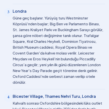
Londra
3
Güne geç başlanır. Yürüyüş turu Westminster
Köprüsü'nden başlar; Big Ben ve Parlamento Binası,
St. James Kraliyet Parkı ve Buckingham Sarayı görülür,
şansa göre nöbet değişimine tanık olunur. Trafalgar
Square, Kral Charles Heykeli, Dominion Tiyatrosu,
British Museum caddesi, Royal Opera Binası ve
Covent Garden'da kahve molası verilir. Leicester
Meydanı ve Eros Heykeli'nin bulunduğu Piccadilly
Circus'a geçilir; yeni yılın ilk günü düzenlenen London
New Year's Day Parade geçit törenine denk gelinir.
Oxford Caddesi'nde serbest zaman verilip otele
dönülür.
Bicester Village, Thames Nehri Turu, Londra
4
Kahvaltı sonrası Oxfordshire bölgesindeki lüks outlet
köyü Bicester Village'a gidilir; 150'den fazla butik