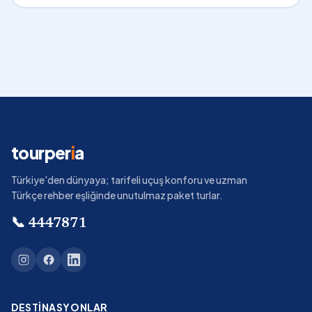
tourper
i
a
Türkiye'den dünyaya; tarifeli uçuş konforu ve uzman
Türkçe rehber eşliğinde unutulmaz paket turlar.
📞
4447871
DESTINASYONLAR