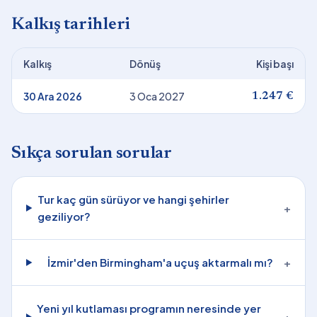
Kalkış tarihleri
Kalkış
Dönüş
Kişi başı
30 Ara 2026
3 Oca 2027
1.247 €
Sıkça sorulan sorular
Tur kaç gün sürüyor ve hangi şehirler
+
geziliyor?
İzmir'den Birmingham'a uçuş aktarmalı mı?
+
Yeni yıl kutlaması programın neresinde yer
+