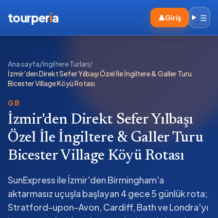
tourper
i
a
☰
👤
Giriş
Ana sayfa
/
İngiltere Turları
/
İzmir'den Direkt Sefer Yılbaşı Özel İle İngiltere & Galler Turu
Bicester Village Köyü Rotası
GB
İzmir'den Direkt Sefer Yılbaşı
Özel İle İngiltere & Galler Turu
Bicester Village Köyü Rotası
SunExpress ile İzmir'den Birmingham'a
aktarmasız uçuşla başlayan 4 gece 5 günlük rota;
Stratford-upon-Avon, Cardiff, Bath ve Londra'yı