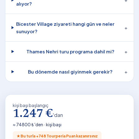
alıyor?
Bicester Village ziyareti hangi gün ve neler
+
sunuyor?
Thames Nehri turu programa dahil mi?
+
Bu dönemde nasıl giyinmek gerekir?
+
kişi başı başlangıç
1.247 €
'dan
≈
74800
₺'den · kişi başı
★
Bu turla +
748
Tourperia Puan kazanırsınız