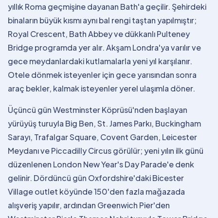
yıllık Roma geçmişine dayanan Bath'a geçilir. Şehirdeki
binaların büyük kısmı aynı bal rengi taştan yapılmıştır;
Royal Crescent, Bath Abbey ve dükkanlı Pulteney
Bridge programda yer alır. Akşam Londra'ya varılır ve
gece meydanlardaki kutlamalarla yeni yıl karşılanır.
Otele dönmek isteyenler için gece yarısından sonra
araç bekler, kalmak isteyenler yerel ulaşımla döner.
Üçüncü gün Westminster Köprüsü'nden başlayan
yürüyüş turuyla Big Ben, St. James Parkı, Buckingham
Sarayı, Trafalgar Square, Covent Garden, Leicester
Meydanı ve Piccadilly Circus görülür; yeni yılın ilk günü
düzenlenen London New Year's Day Parade'e denk
gelinir. Dördüncü gün Oxfordshire'daki Bicester
Village outlet köyünde 150'den fazla mağazada
alışveriş yapılır, ardından Greenwich Pier'den