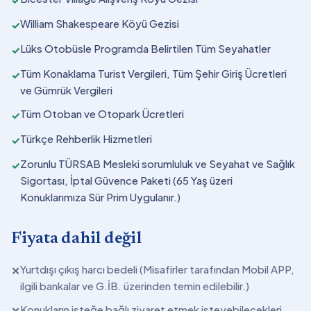
William Shakespeare Köyü Gezisi
✓
Lüks Otobüsle Programda Belirtilen Tüm Seyahatler
✓
Tüm Konaklama Turist Vergileri, Tüm Şehir Giriş Ücretleri
✓
ve Gümrük Vergileri
Tüm Otoban ve Otopark Ücretleri
✓
Türkçe Rehberlik Hizmetleri
✓
Zorunlu TÜRSAB Mesleki sorumluluk ve Seyahat ve Sağlık
✓
Sigortası, İptal Güvence Paketi (65 Yaş üzeri
Konuklarımıza Sür Prim Uygulanır.)
Fiyata dahil değil
Yurtdışı çıkış harcı bedeli (Misafirler tarafından Mobil APP,
✕
ilgili bankalar ve G.İB. üzerinden temin edilebilir.)
Konukların isteğe bağlı ziyaret etmek isteyebilecekleri
✕