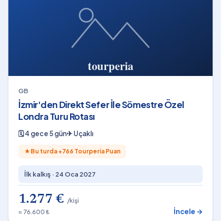
GB
İzmir'den Direkt Sefer İle Sömestre Özel
Londra Turu Rotası
🗓
4 gece 5 gün
✈
Uçaklı
★
Bu turda +
766
Tourperia Puan
İlk kalkış ·
24 Oca 2027
1.277 €
/kişi
İncele →
≈ 76.600 ₺