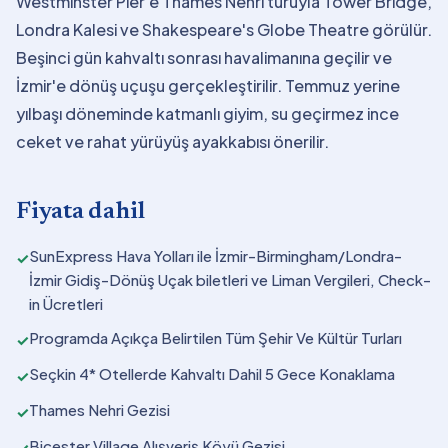
Westminster Pier'e Thames Nehri turuyla Tower Bridge,
Londra Kalesi ve Shakespeare's Globe Theatre görülür.
Beşinci gün kahvaltı sonrası havalimanına geçilir ve
İzmir'e dönüş uçuşu gerçekleştirilir. Temmuz yerine
yılbaşı döneminde katmanlı giyim, su geçirmez ince
ceket ve rahat yürüyüş ayakkabısı önerilir.
Fiyata dahil
SunExpress Hava Yolları ile İzmir-Birmingham/Londra-
✓
İzmir Gidiş-Dönüş Uçak biletleri ve Liman Vergileri, Check-
in Ücretleri
Programda Açıkça Belirtilen Tüm Şehir Ve Kültür Turları
✓
Seçkin 4* Otellerde Kahvaltı Dahil 5 Gece Konaklama
✓
Thames Nehri Gezisi
✓
Bicester Village Alışveriş Köyü Gezisi
✓