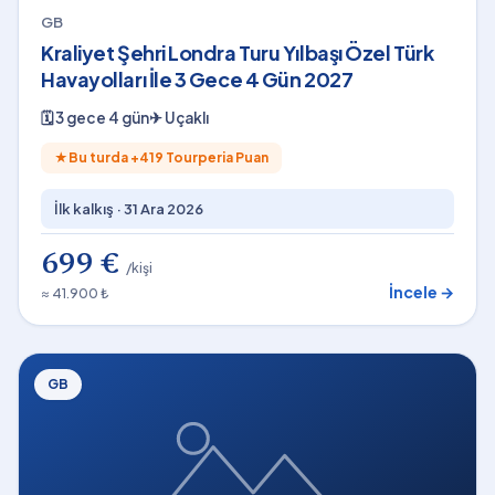
GB
Kraliyet Şehri Londra Turu Yılbaşı Özel Türk
Havayolları İle 3 Gece 4 Gün 2027
🗓
3 gece 4 gün
✈
Uçaklı
★
Bu turda +
419
Tourperia Puan
İlk kalkış ·
31 Ara 2026
699 €
/kişi
İncele →
≈ 41.900 ₺
GB