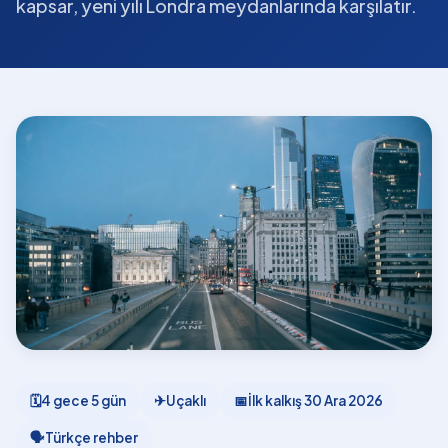
kapsar, yeni yılı Londra meydanlarında karşılatır.
🗓
4 gece 5 gün
✈
Uçaklı
📅
İlk kalkış
30 Ara 2026
🗣
Türkçe rehber