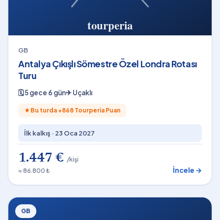
GB
Antalya Çıkışlı Sömestre Özel Londra Rotası
Turu
🗓
5 gece 6 gün
✈
Uçaklı
★
Bu turda +
868
Tourperia Puan
İlk kalkış ·
23 Oca 2027
1.447 €
/kişi
İncele →
≈ 86.800 ₺
GB