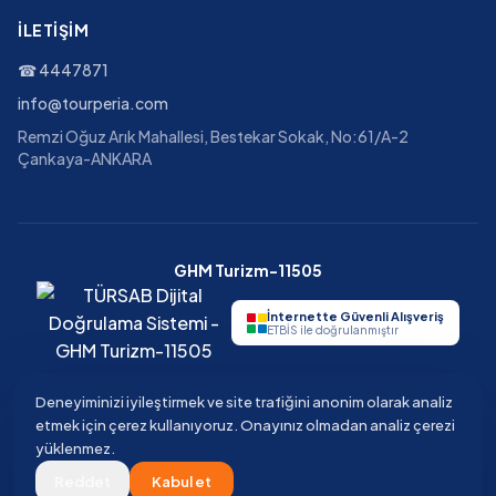
İLETIŞIM
☎
4447871
info@tourperia.com
Remzi Oğuz Arık Mahallesi, Bestekar Sokak, No:61/A-2
Çankaya-ANKARA
GHM Turizm-11505
İnternette Güvenli Alışveriş
ETBİS ile doğrulanmıştır
Deneyiminizi iyileştirmek ve site trafiğini anonim olarak analiz
etmek için çerez kullanıyoruz. Onayınız olmadan analiz çerezi
©
2026
Tourperia
Seyahat Acentesi
yüklenmez.
GHM Turizm · TÜRSAB Belge No 11505 · Güvenli ödeme · 3D Secure
Reddet
Kabul et