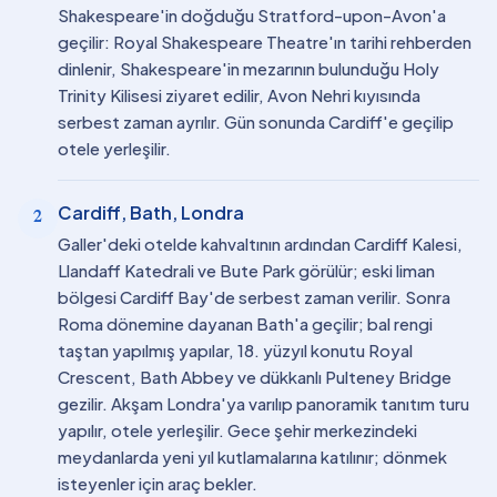
Shakespeare'in doğduğu Stratford-upon-Avon'a
geçilir: Royal Shakespeare Theatre'ın tarihi rehberden
dinlenir, Shakespeare'in mezarının bulunduğu Holy
Trinity Kilisesi ziyaret edilir, Avon Nehri kıyısında
serbest zaman ayrılır. Gün sonunda Cardiff'e geçilip
otele yerleşilir.
Cardiff, Bath, Londra
2
Galler'deki otelde kahvaltının ardından Cardiff Kalesi,
Llandaff Katedrali ve Bute Park görülür; eski liman
bölgesi Cardiff Bay'de serbest zaman verilir. Sonra
Roma dönemine dayanan Bath'a geçilir; bal rengi
taştan yapılmış yapılar, 18. yüzyıl konutu Royal
Crescent, Bath Abbey ve dükkanlı Pulteney Bridge
gezilir. Akşam Londra'ya varılıp panoramik tanıtım turu
yapılır, otele yerleşilir. Gece şehir merkezindeki
meydanlarda yeni yıl kutlamalarına katılınır; dönmek
isteyenler için araç bekler.