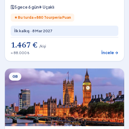
🗓
5 gece 6 gün
✈
Uçaklı
★
Bu turda +
880
Tourperia Puan
İlk kalkış ·
8 Mar 2027
1.467 €
/kişi
İncele →
≈ 88.000 ₺
GB