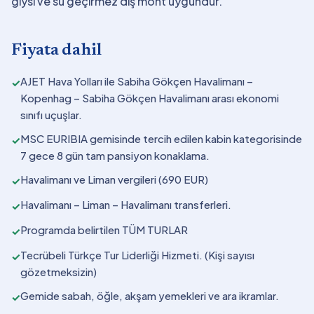
giysi ve su geçirmez dış mont uygundur.
Fiyata dahil
AJET Hava Yolları ile Sabiha Gökçen Havalimanı –
✓
Kopenhag – Sabiha Gökçen Havalimanı arası ekonomi
sınıfı uçuşlar.
MSC EURIBIA gemisinde tercih edilen kabin kategorisinde
✓
7 gece 8 gün tam pansiyon konaklama.
Havalimanı ve Liman vergileri (690 EUR)
✓
Havalimanı – Liman – Havalimanı transferleri.
✓
Programda belirtilen TÜM TURLAR
✓
Tecrübeli Türkçe Tur Liderliği Hizmeti. (Kişi sayısı
✓
gözetmeksizin)
Gemide sabah, öğle, akşam yemekleri ve ara ikramlar.
✓