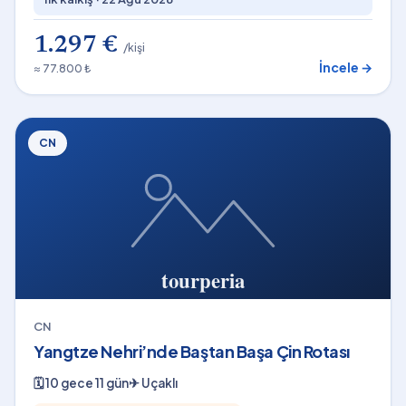
1.297 €
/kişi
İncele →
≈ 77.800 ₺
CN
CN
Yangtze Nehri’nde Baştan Başa Çin Rotası
🗓
10 gece 11 gün
✈
Uçaklı