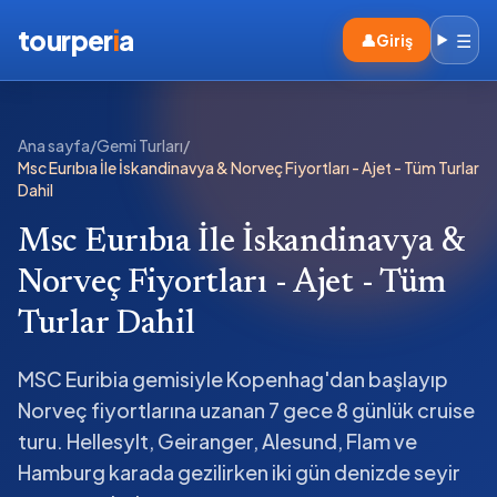
tourper
i
a
☰
👤
Giriş
Ana sayfa
/
Gemi Turları
/
Msc Eurıbıa İle İskandinavya & Norveç Fiyortları - Ajet - Tüm Turlar
Dahil
Msc Eurıbıa İle İskandinavya &
Norveç Fiyortları - Ajet - Tüm
Turlar Dahil
MSC Euribia gemisiyle Kopenhag'dan başlayıp
Norveç fiyortlarına uzanan 7 gece 8 günlük cruise
turu. Hellesylt, Geiranger, Alesund, Flam ve
Hamburg karada gezilirken iki gün denizde seyir