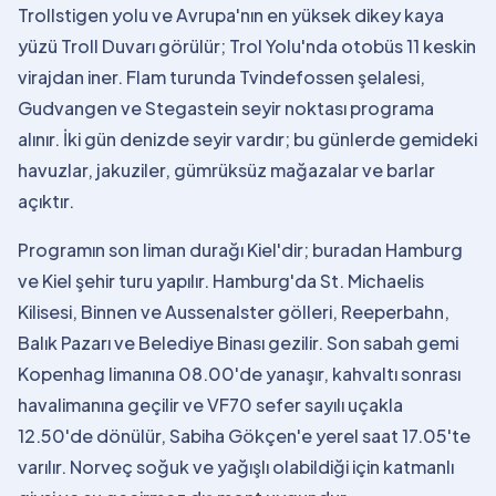
Trollstigen yolu ve Avrupa'nın en yüksek dikey kaya
yüzü Troll Duvarı görülür; Trol Yolu'nda otobüs 11 keskin
virajdan iner. Flam turunda Tvindefossen şelalesi,
Gudvangen ve Stegastein seyir noktası programa
alınır. İki gün denizde seyir vardır; bu günlerde gemideki
havuzlar, jakuziler, gümrüksüz mağazalar ve barlar
açıktır.
Programın son liman durağı Kiel'dir; buradan Hamburg
ve Kiel şehir turu yapılır. Hamburg'da St. Michaelis
Kilisesi, Binnen ve Aussenalster gölleri, Reeperbahn,
Balık Pazarı ve Belediye Binası gezilir. Son sabah gemi
Kopenhag limanına 08.00'de yanaşır, kahvaltı sonrası
havalimanına geçilir ve VF70 sefer sayılı uçakla
12.50'de dönülür, Sabiha Gökçen'e yerel saat 17.05'te
varılır. Norveç soğuk ve yağışlı olabildiği için katmanlı