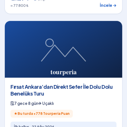
İncele →
≈ 77.800 ₺
Fırsat Ankara’dan Direkt Sefer İle Dolu Dolu
Benelüks Turu
🗓
7 gece 8 gün
✈
Uçaklı
★
Bu turda +
778
Tourperia Puan
İlk kalkış ·
22 Ağu 2026