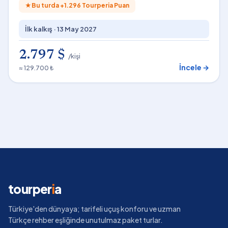
★
Bu turda +
1.296
Tourperia Puan
İlk kalkış ·
13 May 2027
2.797 $
/kişi
İncele →
≈ 129.700 ₺
tourper
i
a
Türkiye'den dünyaya; tarifeli uçuş konforu ve uzman
Türkçe rehber eşliğinde unutulmaz paket turlar.