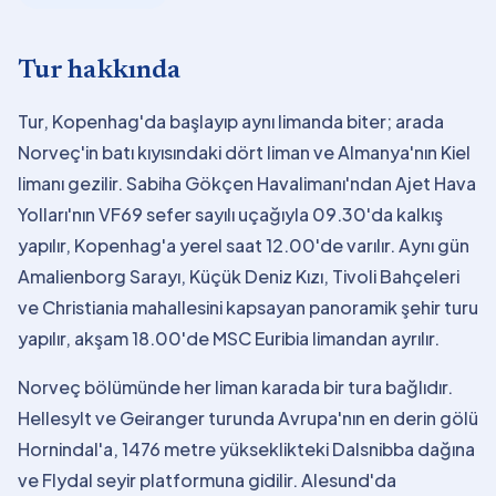
Tur hakkında
Tur, Kopenhag'da başlayıp aynı limanda biter; arada
Norveç'in batı kıyısındaki dört liman ve Almanya'nın Kiel
limanı gezilir. Sabiha Gökçen Havalimanı'ndan Ajet Hava
Yolları'nın VF69 sefer sayılı uçağıyla 09.30'da kalkış
yapılır, Kopenhag'a yerel saat 12.00'de varılır. Aynı gün
Amalienborg Sarayı, Küçük Deniz Kızı, Tivoli Bahçeleri
ve Christiania mahallesini kapsayan panoramik şehir turu
yapılır, akşam 18.00'de MSC Euribia limandan ayrılır.
Norveç bölümünde her liman karada bir tura bağlıdır.
Hellesylt ve Geiranger turunda Avrupa'nın en derin gölü
Hornindal'a, 1476 metre yükseklikteki Dalsnibba dağına
ve Flydal seyir platformuna gidilir. Alesund'da