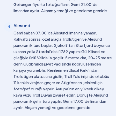
Geiranger fiyortu fotoğraflanır. Gemi 21.00'de
limandan ayrılır. Akşam yemeği ve geceleme gemide.
Alesund
4
Gemi sabah 07.00'da Alesund limanına yanaşır.
Kahvaltı sonrası özel araçla Trollstigen ve Alesund
panoramik turu başlar. Sjøholt'tan Storfjord boyunca
uzanan yolla Stordal'daki 1789 yapımı Gül Kilisesi ve
çileğiyle ünlü Valldal'a geçilir. 5 metre dar, 20-25 metre
derin Gudbrandsjuvet vadisinde köprü üzerinden
karşıya yürünebilir. Reinheimen Ulusal Parkı'ndan
Trollstigen platosuna gidilir; Troll Yolu inişinde otobüs
11 keskin virajdan geçer ve Stigfossen şelalesi için
fotoğraf durağı yapılır. Avrupa'nın en yüksek dikey
kaya yüzü Troll Duvarı ziyaret edilir. Dönüşte Alesund
panoramik şehir turu yapılır. Gemi 17.00'de limandan
ayrılır. Akşam yemeği ve geceleme gemide.