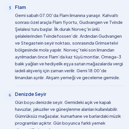
Flam
5
Gemi sabah 07.00'da Flam limanına yanaşır. Kahvaltı
sonrası özel araçla Flam fiyortu, Gudvangen ve Tvinde
Şelalesi turu başlar. İlk durak Norveç'in ünlü
şelalelerinden Tvindefossen'dir. Ardından Gudvangen
ve Stegastein seyir noktası, sonrasında Grimsetelvi
bölgesinde mola yapılır. Norveç'teki son limandan
ayrılmadan önce Flam'da kaz tüyü montlar, Omega-3
balık yağları ve hediyelik eşya satan mağazalarda vergi
iadeli alışveriş için zaman verilir. Gemi 18.00'de
limandan ayrılır. Akşam yemeği ve geceleme gemide.
Denizde Seyir
6
Gün boyu denizde seyir. Gemideki açık ve kapalı
havuzlar, jakuziler ve güneşlenme alanları kullanılabilir.
Gümrüksüz mağazalar, kumarhane ve barlardaki müzik
programları açıktır. Gün boyunca farklı yemek