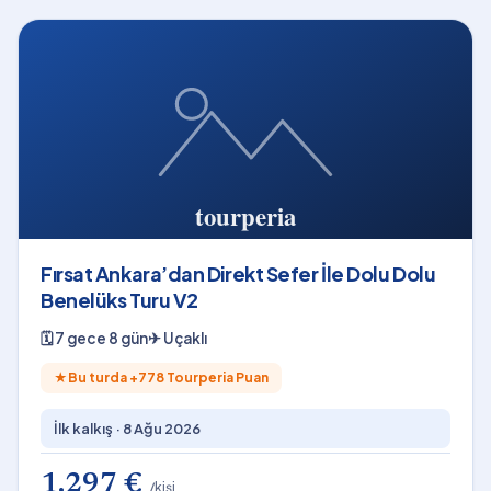
Fırsat Ankara’dan Direkt Sefer İle Dolu Dolu
Benelüks Turu V2
🗓
7 gece 8 gün
✈
Uçaklı
★
Bu turda +
778
Tourperia Puan
İlk kalkış ·
8 Ağu 2026
1.297 €
/kişi