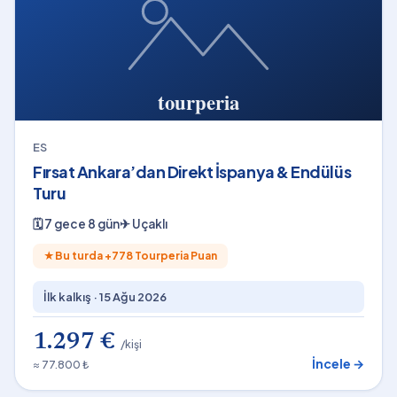
ES
Fırsat Ankara’dan Direkt İspanya & Endülüs
Turu
🗓
7 gece 8 gün
✈
Uçaklı
★
Bu turda +
778
Tourperia Puan
İlk kalkış ·
15 Ağu 2026
1.297 €
/kişi
İncele →
≈ 77.800 ₺