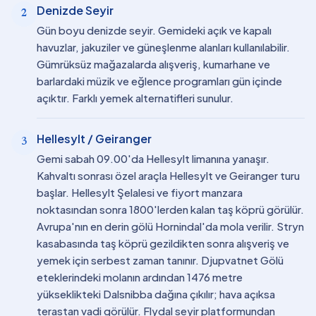
Denizde Seyir
2
Gün boyu denizde seyir. Gemideki açık ve kapalı
havuzlar, jakuziler ve güneşlenme alanları kullanılabilir.
Gümrüksüz mağazalarda alışveriş, kumarhane ve
barlardaki müzik ve eğlence programları gün içinde
açıktır. Farklı yemek alternatifleri sunulur.
Hellesylt / Geiranger
3
Gemi sabah 09.00'da Hellesylt limanına yanaşır.
Kahvaltı sonrası özel araçla Hellesylt ve Geiranger turu
başlar. Hellesylt Şelalesi ve fiyort manzara
noktasından sonra 1800'lerden kalan taş köprü görülür.
Avrupa'nın en derin gölü Hornindal'da mola verilir. Stryn
kasabasında taş köprü gezildikten sonra alışveriş ve
yemek için serbest zaman tanınır. Djupvatnet Gölü
eteklerindeki molanın ardından 1476 metre
yükseklikteki Dalsnibba dağına çıkılır; hava açıksa
terastan vadi görülür. Flydal seyir platformundan