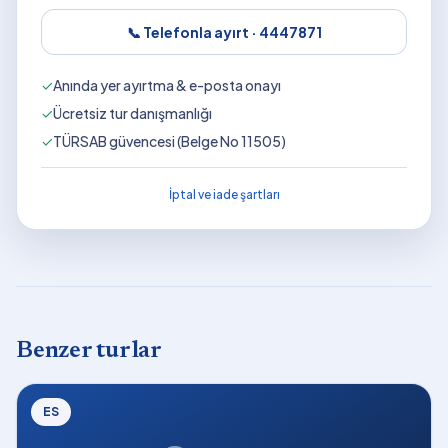
📞 Telefonla ayırt ·
4447871
✓
Anında yer ayırtma & e-posta onayı
✓
Ücretsiz tur danışmanlığı
✓
TÜRSAB güvencesi (Belge No 11505)
İptal ve iade şartları
Benzer turlar
ES