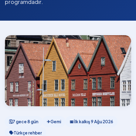
programdadır.
🗓
7 gece 8 gün
✈
Gemi
📅
İlk kalkış
9 Ağu 2026
🗣
Türkçe rehber