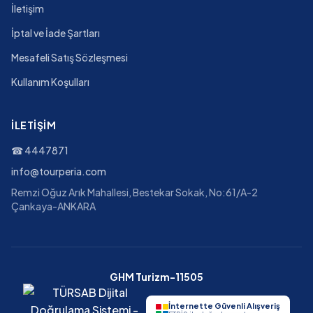
İletişim
İptal ve İade Şartları
Mesafeli Satış Sözleşmesi
Kullanım Koşulları
İLETIŞIM
☎
4447871
info@tourperia.com
Remzi Oğuz Arık Mahallesi, Bestekar Sokak, No:61/A-2
Çankaya-ANKARA
GHM Turizm-11505
İnternette Güvenli Alışveriş