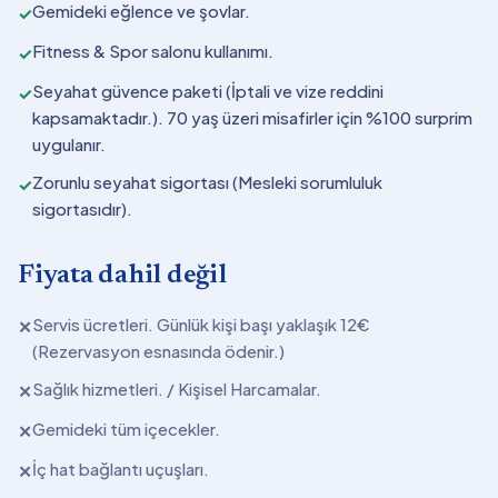
Gemideki eğlence ve şovlar.
✓
Fitness & Spor salonu kullanımı.
✓
Seyahat güvence paketi (İptali ve vize reddini
✓
kapsamaktadır.). 70 yaş üzeri misafirler için %100 surprim
uygulanır.
Zorunlu seyahat sigortası (Mesleki sorumluluk
✓
sigortasıdır).
Fiyata dahil değil
Servis ücretleri. Günlük kişi başı yaklaşık 12€
✕
(Rezervasyon esnasında ödenir.)
Sağlık hizmetleri. / Kişisel Harcamalar.
✕
Gemideki tüm içecekler.
✕
İç hat bağlantı uçuşları.
✕