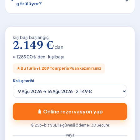
görülüyor?
kişi başı başlangıç
2.149 €
'dan
≈
128900
₺'den · kişi başı
★
Bu turla +
1.289
Tourperia Puan kazanırsınız
Kalkış tarihi
🧳 Online rezervasyon yap
🔒 256-bit SSL ile güvenli ödeme · 3D Secure
veya