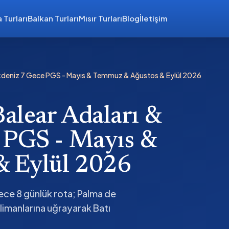
 Turları
Balkan Turları
Mısır Turları
Blog
İletişim
 Akdeniz 7 Gece PGS - Mayıs & Temmuz & Ağustos & Eylül 2026
alear Adaları &
 PGS - Mayıs &
 Eylül 2026
ece 8 günlük rota; Palma de
limanlarına uğrayarak Batı