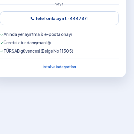
veya
📞 Telefonla ayırt ·
4447871
✓
Anında yer ayırtma & e-posta onayı
✓
Ücretsiz tur danışmanlığı
✓
TÜRSAB güvencesi (Belge No 11505)
İptal ve iade şartları