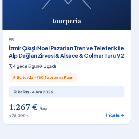
FR
İzmir Çıkışlı Noel Pazarları Tren ve Teleferik ile
Alp Dağları Zirvesi & Alsace & Colmar Turu V2
🗓
4 gece 5 gün
✈
Uçaklı
★
Bu turda +
760
Tourperia Puan
İlk kalkış ·
4 Ara 2026
1.267 €
/kişi
İncele →
≈ 76.000 ₺