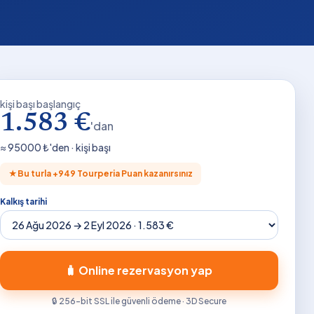
kişi başı başlangıç
1.583 €
'dan
≈
95000
₺'den · kişi başı
★
Bu turla +
949
Tourperia Puan kazanırsınız
Kalkış tarihi
🧳 Online rezervasyon yap
🔒 256-bit SSL ile güvenli ödeme · 3D Secure