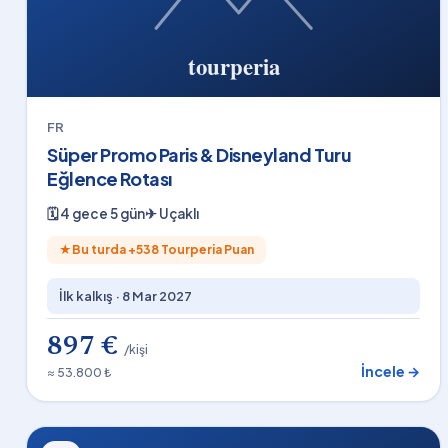
FR
Süper Promo Paris & Disneyland Turu
Eğlence Rotası
🗓
4 gece 5 gün
✈
Uçaklı
★
Bu turda +
538
Tourperia Puan
İlk kalkış ·
8 Mar 2027
897 €
/kişi
İncele →
≈ 53.800 ₺