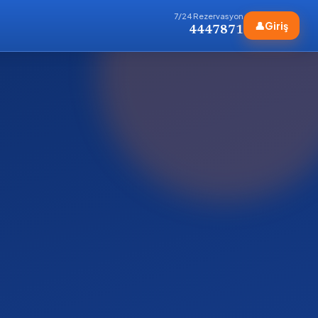
7/24 Rezervasyon
👤
Giriş
4447871