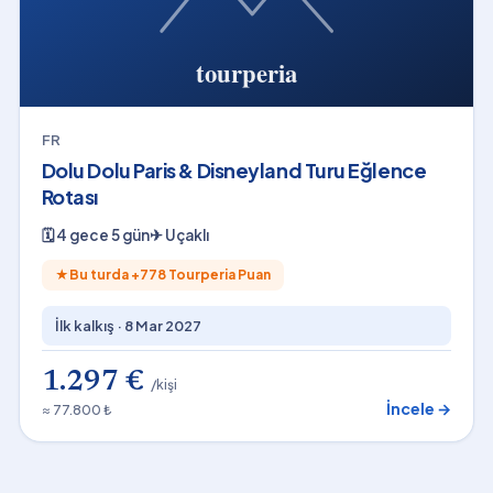
FR
Dolu Dolu Paris & Disneyland Turu Eğlence
Rotası
🗓
4 gece 5 gün
✈
Uçaklı
★
Bu turda +
778
Tourperia Puan
İlk kalkış ·
8 Mar 2027
1.297 €
/kişi
İncele →
≈ 77.800 ₺