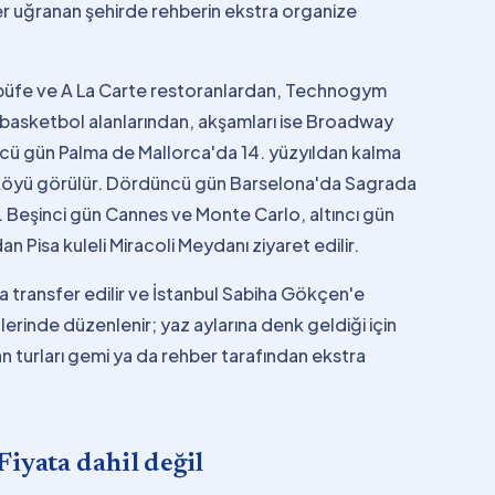
 her uğranan şehirde rehberin ekstra organize
k büfe ve A La Carte restoranlardan, Technogym
 basketbol alanlarından, akşamları ise Broadway
çüncü gün Palma de Mallorca'da 14. yüzyıldan kalma
sa köyü görülür. Dördüncü gün Barselona'da Sagrada
. Beşinci gün Cannes ve Monte Carlo, altıncı gün
 Pisa kuleli Miracoli Meydanı ziyaret edilir.
a transfer edilir ve İstanbul Sabiha Gökçen'e
erinde düzenlenir; yaz aylarına denk geldiği için
an turları gemi ya da rehber tarafından ekstra
Fiyata dahil değil