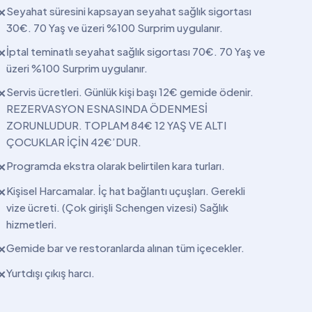
Seyahat süresini kapsayan seyahat sağlık sigortası
✕
30€. 70 Yaş ve üzeri %100 Surprim uygulanır.
İptal teminatlı seyahat sağlık sigortası 70€. 70 Yaş ve
✕
üzeri %100 Surprim uygulanır.
Servis ücretleri. Günlük kişi başı 12€ gemide ödenir.
✕
REZERVASYON ESNASINDA ÖDENMESİ
ZORUNLUDUR. TOPLAM 84€ 12 YAŞ VE ALTI
ÇOCUKLAR İÇİN 42€’DUR.
Programda ekstra olarak belirtilen kara turları.
✕
Kişisel Harcamalar. İç hat bağlantı uçuşları. Gerekli
✕
vize ücreti. (Çok girişli Schengen vizesi) Sağlık
hizmetleri.
Gemide bar ve restoranlarda alınan tüm içecekler.
✕
Yurtdışı çıkış harcı.
✕