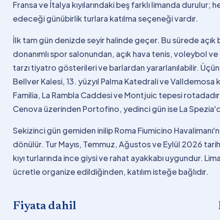
Fransa ve İtalya kıyılarındaki beş farklı limanda durulur;
edeceği günübirlik turlara katılma seçeneği vardır.
İlk tam gün denizde seyir halinde geçer. Bu sürede açı
donanımlı spor salonundan, açık hava tenis, voleybol ve
tarzı tiyatro gösterileri ve barlardan yararlanılabilir. Ü
Bellver Kalesi, 13. yüzyıl Palma Katedrali ve Valldemo
Familia, La Rambla Caddesi ve Montjuic tepesi rotadadır
Cenova üzerinden Portofino, yedinci gün ise La Spezia'dan
Sekizinci gün gemiden inilip Roma Fiumicino Havalimanı'n
dönülür. Tur Mayıs, Temmuz, Ağustos ve Eylül 2026 tarihl
kıyı turlarında ince giysi ve rahat ayakkabı uygundur. Lim
ücretle organize edildiğinden, katılım isteğe bağlıdır.
Fiyata dahil