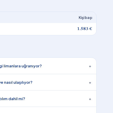
Kişi başı
1.583 €
gi limanlara uğranıyor?
+
e nasıl ulaşılıyor?
+
tılım dahil mi?
+