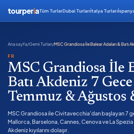
tourper
i
a
Tüm Turlar
Dubai Turları
İtalya Turları
İspanya
Ana sayfa
/
Gemi Turları
/
MSC Grandiosa İle Balear Adaları & Batı
FR
MSC Grandiosa İle B
Batı Akdeniz 7 Gece
Temmuz & Ağustos &
MSC Grandiosa ile Civitavecchia'dan başlayan 7 g
Mallorca, Barselona, Cannes, Cenova ve La Spezia 
Akdeniz kıyılarını dolaşır.