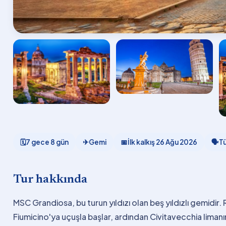
🗓
7 gece 8 gün
✈
Gemi
📅
İlk kalkış
26 Ağu 2026
🗣
T
Tur hakkında
MSC Grandiosa, bu turun yıldızı olan beş yıldızlı gemidi
Fiumicino'ya uçuşla başlar, ardından Civitavecchia liman