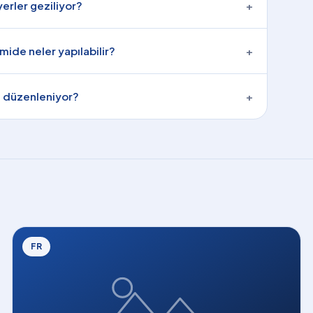
erler geziliyor?
+
ide neler yapılabilir?
+
e düzenleniyor?
+
FR