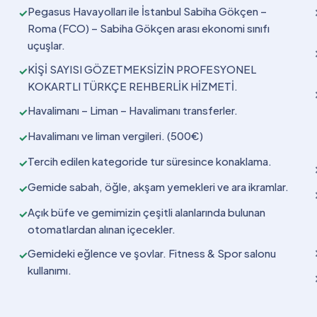
Pegasus Havayolları ile İstanbul Sabiha Gökçen –
✓
Roma (FCO) – Sabiha Gökçen arası ekonomi sınıfı
uçuşlar.
KİŞİ SAYISI GÖZETMEKSİZİN PROFESYONEL
✓
KOKARTLI TÜRKÇE REHBERLİK HİZMETİ.
Havalimanı – Liman – Havalimanı transferler.
✓
Havalimanı ve liman vergileri. (500€)
✓
Tercih edilen kategoride tur süresince konaklama.
✓
Gemide sabah, öğle, akşam yemekleri ve ara ikramlar.
✓
Açık büfe ve gemimizin çeşitli alanlarında bulunan
✓
otomatlardan alınan içecekler.
Gemideki eğlence ve şovlar. Fitness & Spor salonu
✓
kullanımı.