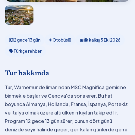
🗓
12 gece 13 gün
✈
Otobüslü
📅
İlk kalkış
5 Eki 2026
🗣
Türkçe rehber
Tur hakkında
Tur, Warnemünde limanından MSC Magnifica gemisine
binmekle başlar ve Cenova'da sona erer. Bu hat
boyunca Almanya, Hollanda, Fransa, İspanya, Portekiz
ve İtalya olmak üzere altı ülkenin kıyıları takip edilir.
Program 12 gece 13 gün sürer; bunun dört günü
denizde seyir halinde geçer, geri kalan günlerde gemi