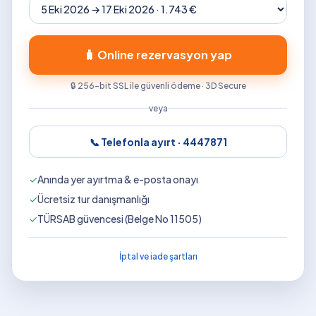
🧳 Online rezervasyon yap
🔒 256-bit SSL ile güvenli ödeme · 3D Secure
veya
📞 Telefonla ayırt ·
4447871
✓
Anında yer ayırtma & e-posta onayı
✓
Ücretsiz tur danışmanlığı
✓
TÜRSAB güvencesi (Belge No 11505)
İptal ve iade şartları