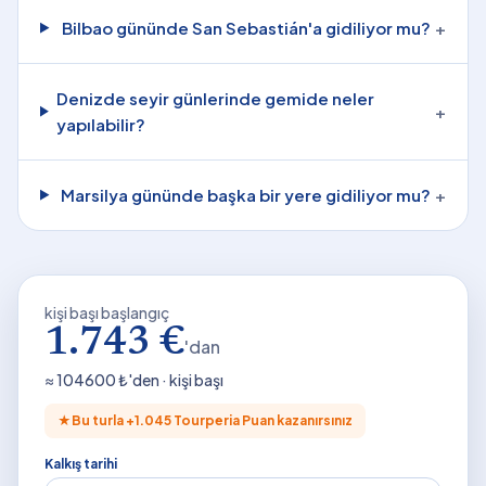
Bilbao gününde San Sebastián'a gidiliyor mu?
+
Denizde seyir günlerinde gemide neler
+
yapılabilir?
Marsilya gününde başka bir yere gidiliyor mu?
+
kişi başı başlangıç
1.743 €
'dan
≈
104600
₺'den · kişi başı
★
Bu turla +
1.045
Tourperia Puan kazanırsınız
Kalkış tarihi