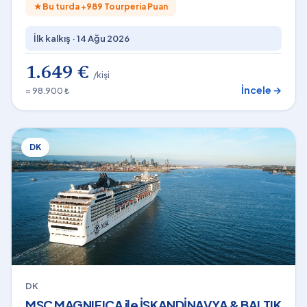
★
Bu turda +
989
Tourperia Puan
İlk kalkış ·
14 Ağu 2026
1.649 €
/kişi
İncele →
≈ 98.900 ₺
DK
DK
MSC MAGNIFICA ile İSKANDİNAVYA & BALTIK