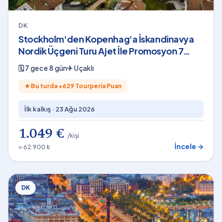
DK
Stockholm'den Kopenhag'a İskandinavya
Nordik Üçgeni Turu Ajet İle Promosyon 7
Gece 8 Gün 2026
🗓
7 gece 8 gün
✈
Uçaklı
★
Bu turda +
629
Tourperia Puan
İlk kalkış ·
23 Ağu 2026
1.049 €
/kişi
İncele →
≈ 62.900 ₺
DK