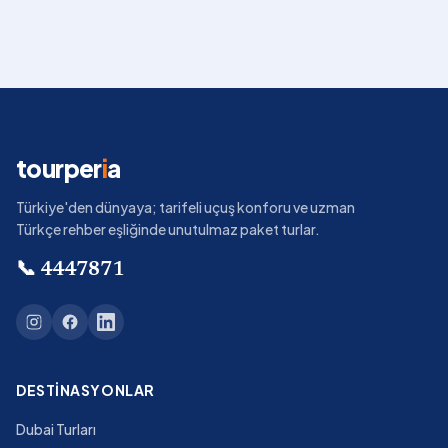
tourper
i
a
Türkiye'den dünyaya; tarifeli uçuş konforu ve uzman
Türkçe rehber eşliğinde unutulmaz paket turlar.
📞
4447871
DESTINASYONLAR
Dubai Turları