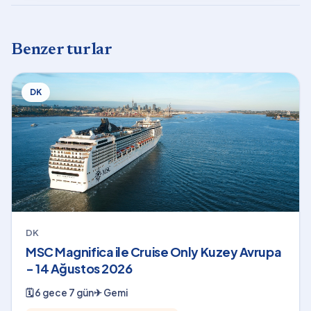
Benzer turlar
DK
DK
MSC Magnifica ile Cruise Only Kuzey Avrupa
- 14 Ağustos 2026
🗓
6 gece 7 gün
✈
Gemi