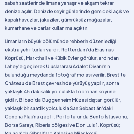
sabah saatlerinde limana yanaşır ve akşam tekrar
denize açılır. Denizde seyir günlerinde gemideki açık ve
kapalı havuzlar, jakuziler, gümrüksüz mağazalar,
kumarhane ve barlar kullanıma açıktır.
Limanların büyük bölümünde rehberin düzenlediği
ekstra şehir turları vardır. Rotterdam'da Erasmus
Köprüsü, Markthall ve Kübik Evler görülür, ardından
Lahey'e geçilerek Uluslararası Adalet Divanı'nın
bulunduğu meydanda fotoğraf molası verilir. Brest'te
Château de Brest çevresinde yürüyüş yapılır, sonra
yaklaşık 45 dakikalık yolculukla Locronan köyüne
gidilir. Bilbao'da Guggenheim Müzesi dıştan görülür,
yaklaşık bir saatlik yolculukla San Sebastián'daki
Concha Plajı'na geçilir. Porto turunda Bento İstasyonu,
Borsa Sarayı, Riberia bölgesi ve Don Luis 1. Köprüsü;
Malaga'da Gibralfaro Kalesi ve Mijas köyü