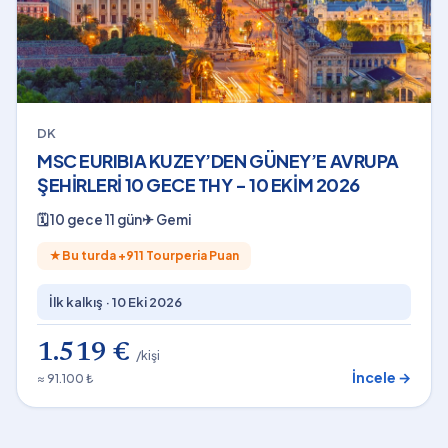
DK
MSC EURIBIA KUZEY’DEN GÜNEY’E AVRUPA
ŞEHİRLERİ 10 GECE THY - 10 EKİM 2026
🗓
10 gece 11 gün
✈
Gemi
★
Bu turda +
911
Tourperia Puan
İlk kalkış ·
10 Eki 2026
1.519 €
/kişi
İncele →
≈ 91.100 ₺