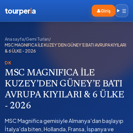
tourper
i
a
☰
👤
Giriş
Ana sayfa
/
Gemi Turları
/
MSC MAGNIFICA İLE KUZEY’DEN GÜNEY’E BATI AVRUPA KIYILARI
& 6 ÜLKE - 2026
DK
MSC MAGNIFICA İLE
KUZEY’DEN GÜNEY’E BATI
AVRUPA KIYILARI & 6 ÜLKE
- 2026
MSC Magnifica gemisiyle Almanya'dan başlayıp
İtalya'da biten, Hollanda, Fransa, İspanya ve