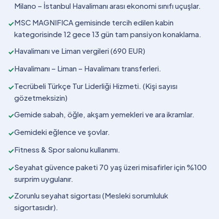
Milano – İstanbul Havalimanı arası ekonomi sınıfı uçuşlar.
MSC MAGNIFICA gemisinde tercih edilen kabin
✓
kategorisinde 12 gece 13 gün tam pansiyon konaklama.
Havalimanı ve Liman vergileri (690 EUR)
✓
Havalimanı – Liman – Havalimanı transferleri.
✓
Tecrübeli Türkçe Tur Liderliği Hizmeti. (Kişi sayısı
✓
gözetmeksizin)
Gemide sabah, öğle, akşam yemekleri ve ara ikramlar.
✓
Gemideki eğlence ve şovlar.
✓
Fitness & Spor salonu kullanımı.
✓
Seyahat güvence paketi 70 yaş üzeri misafirler için %100
✓
surprim uygulanır.
Zorunlu seyahat sigortası (Mesleki sorumluluk
✓
sigortasıdır).