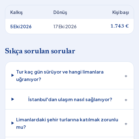
Kalkış
Dönüş
Kişi başı
5 Eki 2026
17 Eki 2026
1.743 €
Sıkça sorulan sorular
Tur kaç gün sürüyor ve hangi limanlara
+
uğranıyor?
İstanbul'dan ulaşım nasıl sağlanıyor?
+
Limanlardaki şehir turlarına katılmak zorunlu
+
mu?