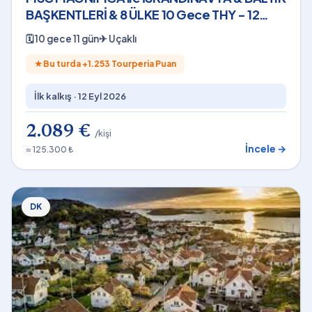
BAŞKENTLERİ & 8 ÜLKE 10 Gece THY - 12
Eylül 2026
🗓
10 gece 11 gün
✈
Uçaklı
★
Bu turda +
1.253
Tourperia Puan
İlk kalkış ·
12 Eyl 2026
2.089 €
/kişi
İncele →
≈ 125.300 ₺
DK