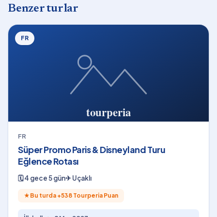
Benzer turlar
FR
FR
Süper Promo Paris & Disneyland Turu
Eğlence Rotası
🗓
4 gece 5 gün
✈
Uçaklı
★
Bu turda +
538
Tourperia Puan