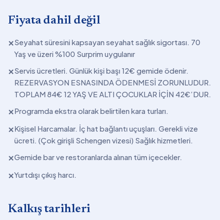
Fiyata dahil değil
Seyahat süresini kapsayan seyahat sağlık sigortası. 70
✕
Yaş ve üzeri %100 Surprim uygulanır
Servis ücretleri. Günlük kişi başı 12€ gemide ödenir.
✕
REZERVASYON ESNASINDA ÖDENMESİ ZORUNLUDUR.
TOPLAM 84€ 12 YAŞ VE ALTI ÇOCUKLAR İÇİN 42€’DUR.
Programda ekstra olarak belirtilen kara turları.
✕
Kişisel Harcamalar. İç hat bağlantı uçuşları. Gerekli vize
✕
ücreti. (Çok girişli Schengen vizesi) Sağlık hizmetleri.
Gemide bar ve restoranlarda alınan tüm içecekler.
✕
Yurtdışı çıkış harcı.
✕
Kalkış tarihleri