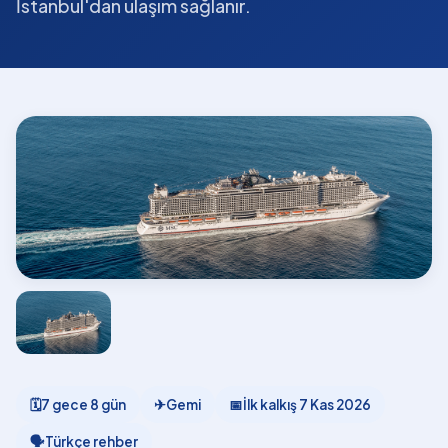
İstanbul'dan ulaşım sağlanır.
🗓
7 gece 8 gün
✈
Gemi
📅
İlk kalkış
7 Kas 2026
🗣
Türkçe rehber