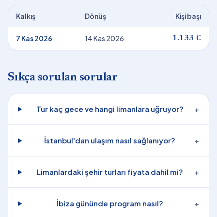
Kalkış
Dönüş
Kişi başı
7 Kas 2026
14 Kas 2026
1.133 €
Sıkça sorulan sorular
Tur kaç gece ve hangi limanlara uğruyor?
+
İstanbul'dan ulaşım nasıl sağlanıyor?
+
Limanlardaki şehir turları fiyata dahil mi?
+
İbiza gününde program nasıl?
+