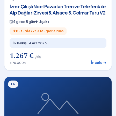
İzmir Çıkışlı Noel Pazarları Tren ve Teleferik ile
Alp Dağları Zirvesi & Alsace & Colmar Turu V2
🗓
4 gece 5 gün
✈
Uçaklı
★
Bu turda +
760
Tourperia Puan
İlk kalkış ·
4 Ara 2026
1.267 €
/kişi
İncele →
≈ 76.000 ₺
FR