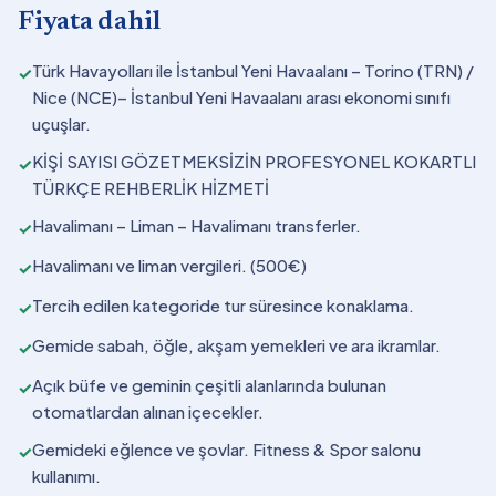
Fiyata dahil
Türk Havayolları ile İstanbul Yeni Havaalanı – Torino (TRN) /
✓
Nice (NCE)– İstanbul Yeni Havaalanı arası ekonomi sınıfı
uçuşlar.
KİŞİ SAYISI GÖZETMEKSİZİN PROFESYONEL KOKARTLI
✓
TÜRKÇE REHBERLİK HİZMETİ
Havalimanı – Liman – Havalimanı transferler.
✓
Havalimanı ve liman vergileri. (500€)
✓
Tercih edilen kategoride tur süresince konaklama.
✓
Gemide sabah, öğle, akşam yemekleri ve ara ikramlar.
✓
Açık büfe ve geminin çeşitli alanlarında bulunan
✓
otomatlardan alınan içecekler.
Gemideki eğlence ve şovlar. Fitness & Spor salonu
✓
kullanımı.