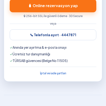
🧳 Online rezervasyon yap
🔒 256-bit SSL ile güvenli ödeme · 3D Secure
veya
📞 Telefonla ayırt ·
4447871
✓
Anında yer ayırtma & e-posta onayı
✓
Ücretsiz tur danışmanlığı
✓
TÜRSAB güvencesi (Belge No 11505)
İptal ve iade şartları