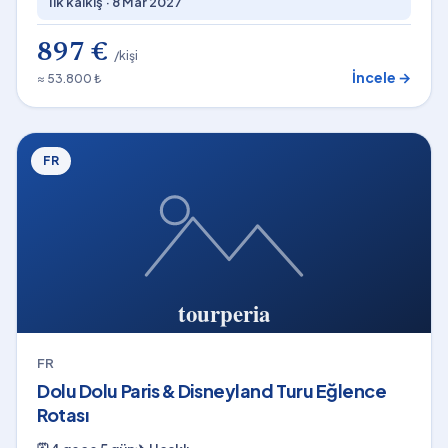
İlk kalkış ·
8 Mar 2027
897 €
/kişi
İncele →
≈ 53.800 ₺
FR
FR
Dolu Dolu Paris & Disneyland Turu Eğlence
Rotası