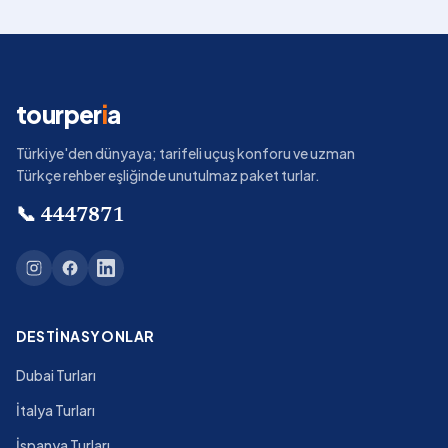
tourper
i
a
Türkiye'den dünyaya; tarifeli uçuş konforu ve uzman
Türkçe rehber eşliğinde unutulmaz paket turlar.
📞
4447871
DESTINASYONLAR
Dubai Turları
İtalya Turları
İspanya Turları