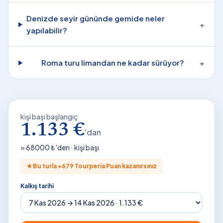
Denizde seyir gününde gemide neler
+
yapılabilir?
Roma turu limandan ne kadar sürüyor?
+
kişi başı başlangıç
1.133 €
'dan
≈
68000
₺'den · kişi başı
★
Bu turla +
679
Tourperia Puan kazanırsınız
Kalkış tarihi