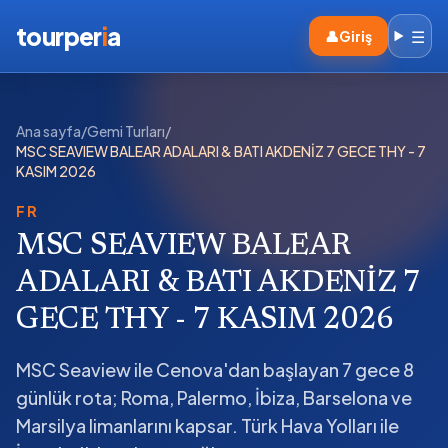
tourper
i
a
☰
👤
Giriş
Ana sayfa
/
Gemi Turları
/
MSC SEAVIEW BALEAR ADALARI & BATI AKDENİZ 7 GECE THY - 7
KASIM 2026
FR
MSC SEAVIEW BALEAR
ADALARI & BATI AKDENİZ 7
GECE THY - 7 KASIM 2026
MSC Seaview ile Cenova'dan başlayan 7 gece 8
günlük rota; Roma, Palermo, İbiza, Barselona ve
Marsilya limanlarını kapsar. Türk Hava Yolları ile