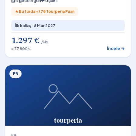
🗓
4 gece 5 gün
✈
Uçaklı
★
Bu turda +
778
Tourperia Puan
İlk kalkış ·
8 Mar 2027
1.297 €
/kişi
İncele →
≈ 77.800 ₺
FR
FR