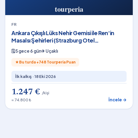
FR
Ankara Çıkışlı Lüks Nehir Gemisi ile Ren'in
Masalsı Şehirleri (Strazburg Otel
Konaklamalı)
🗓
5 gece 6 gün
✈
Uçaklı
★
Bu turda +
748
Tourperia Puan
İlk kalkış ·
18 Eki 2026
1.247 €
/kişi
İncele →
≈ 74.800 ₺