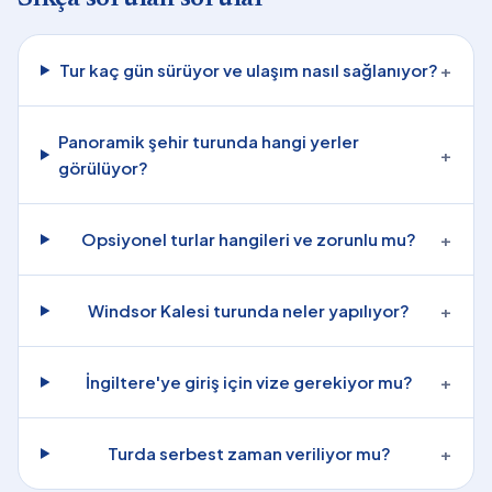
Tur kaç gün sürüyor ve ulaşım nasıl sağlanıyor?
+
Panoramik şehir turunda hangi yerler
+
görülüyor?
Opsiyonel turlar hangileri ve zorunlu mu?
+
Windsor Kalesi turunda neler yapılıyor?
+
İngiltere'ye giriş için vize gerekiyor mu?
+
Turda serbest zaman veriliyor mu?
+