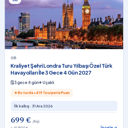
GB
Kraliyet Şehri Londra Turu Yılbaşı Özel Türk
Havayolları İle 3 Gece 4 Gün 2027
🗓
3 gece 4 gün
✈
Uçaklı
★
Bu turda +
419
Tourperia Puan
İlk kalkış ·
31 Ara 2026
699 €
/kişi
İncele →
≈ 41.900 ₺