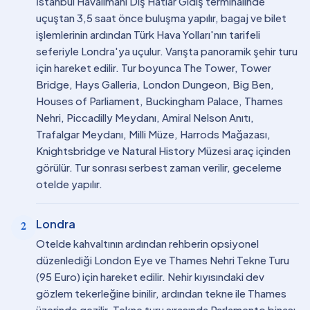
İstanbul Havalimanı Dış Hatlar Gidiş terminalinde
uçuştan 3,5 saat önce buluşma yapılır, bagaj ve bilet
işlemlerinin ardından Türk Hava Yolları'nın tarifeli
seferiyle Londra'ya uçulur. Varışta panoramik şehir turu
için hareket edilir. Tur boyunca The Tower, Tower
Bridge, Hays Galleria, London Dungeon, Big Ben,
Houses of Parliament, Buckingham Palace, Thames
Nehri, Piccadilly Meydanı, Amiral Nelson Anıtı,
Trafalgar Meydanı, Milli Müze, Harrods Mağazası,
Knightsbridge ve Natural History Müzesi araç içinden
görülür. Tur sonrası serbest zaman verilir, geceleme
otelde yapılır.
Londra
2
Otelde kahvaltının ardından rehberin opsiyonel
düzenlediği London Eye ve Thames Nehri Tekne Turu
(95 Euro) için hareket edilir. Nehir kıyısındaki dev
gözlem tekerleğine binilir, ardından tekne ile Thames
üzerinde gezilir. Tekne turu sırasında Parlamento binası