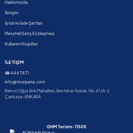
Hakkımızda
İletişim
İptal ve İade Şartları
Mesafeli Satış Sözleşmesi
Kullanım Koşulları
İLETIŞIM
☎
4447871
info@tourperia.com
Remzi Oğuz Arık Mahallesi, Bestekar Sokak, No:61/A-2
Çankaya-ANKARA
GHM Turizm-11505