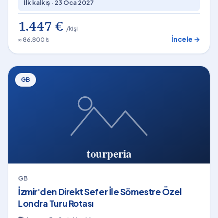
İlk kalkış ·
23 Oca 2027
1.447 €
/kişi
İncele →
≈ 86.800 ₺
GB
GB
İzmir'den Direkt Sefer İle Sömestre Özel
Londra Turu Rotası