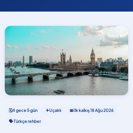
🗓
4 gece 5 gün
✈
Uçaklı
📅
İlk kalkış
18 Ağu 2026
🗣
Türkçe rehber