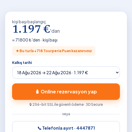
kişi başı başlangıç
1.197 €
'dan
≈
71800
₺'den · kişi başı
★
Bu turla +
718
Tourperia Puan kazanırsınız
Kalkış tarihi
🧳 Online rezervasyon yap
🔒 256-bit SSL ile güvenli ödeme · 3D Secure
veya
📞 Telefonla ayırt ·
4447871