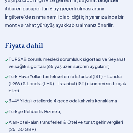
yeşil pasaport için vize gerektirir, seyahat bitişinden
itibaren pasaportun 6 ay geçerli olması aranır.
İngiltere'de ısınma nemli olabildiği için yanınıza ince bir
mont ve rahat yürüyüş ayakkabısı almanız önerilir.
Fiyata dahil
TURSAB zorunlu mesleki sorumluluk sigortası ve Seyahat
✓
ve sağlık sigortası (65 yaş üzeri sürprim uygulanır)
Türk Hava Yolları tarifeli seferi ile İstanbul (IST) – Londra
✓
(LGW) & Londra (LHR) – İstanbul (IST) ekonomi sınıfı uçak
bileti
3-4* Yıldızlı otellerde 4 gece oda kahvaltı konaklama
✓
Türkçe Rehberlik Hizmeti,
✓
Alan-otel-alan transferleri & Otel ve turist şehir vergileri
✓
(25-30 GBP)