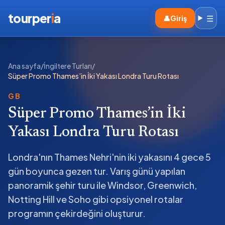
tourper
i
a
☰
👤
Giriş
Ana sayfa
/
İngiltere Turları
/
Süper Promo Thames’in İki Yakası Londra Turu Rotası
GB
Süper Promo Thames’in İki
Yakası Londra Turu Rotası
Londra'nın Thames Nehri'nin iki yakasını 4 gece 5
gün boyunca gezen tur. Varış günü yapılan
panoramik şehir turu ile Windsor, Greenwich,
Notting Hill ve Soho gibi opsiyonel rotalar
programın çekirdeğini oluşturur.