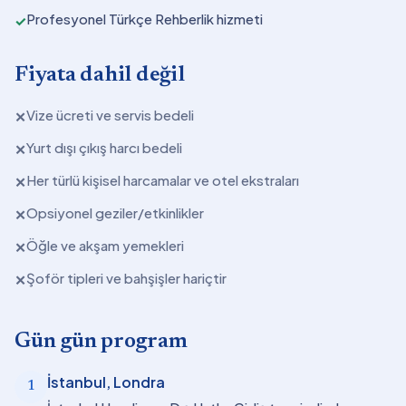
Profesyonel Türkçe Rehberlik hizmeti
✓
Fiyata dahil değil
Vize ücreti ve servis bedeli
✕
Yurt dışı çıkış harcı bedeli
✕
Her türlü kişisel harcamalar ve otel ekstraları
✕
Opsiyonel geziler/etkinlikler
✕
Öğle ve akşam yemekleri
✕
Şoför tipleri ve bahşişler hariçtir
✕
Gün gün program
İstanbul, Londra
1