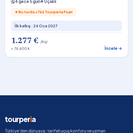
🗓
4 gece 5 gün
✈
Uçaklı
★
Bu turda +
766
Tourperia Puan
İlk kalkış ·
24 Oca 2027
1.277 €
/kişi
İncele →
≈ 76.600 ₺
tourper
i
a
Türkiye'den dünyaya; tarifeli uçuş konforu ve uzman