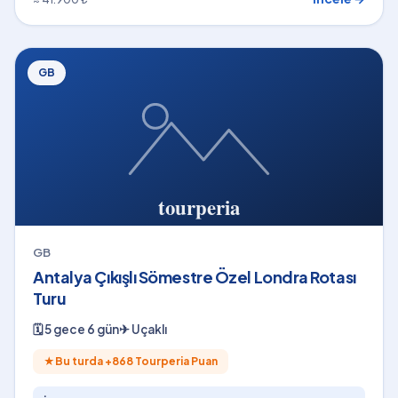
GB
GB
Antalya Çıkışlı Sömestre Özel Londra Rotası
Turu
🗓
5 gece 6 gün
✈
Uçaklı
★
Bu turda +
868
Tourperia Puan