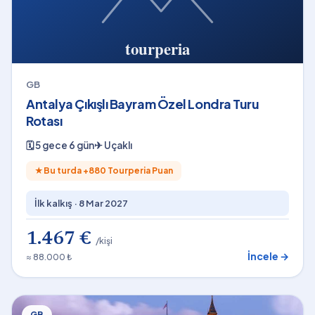
GB
Antalya Çıkışlı Bayram Özel Londra Turu
Rotası
🗓
5 gece 6 gün
✈
Uçaklı
★
Bu turda +
880
Tourperia Puan
İlk kalkış ·
8 Mar 2027
1.467 €
/kişi
İncele →
≈ 88.000 ₺
GB