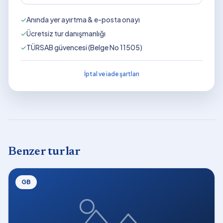
✓
Anında yer ayırtma & e-posta onayı
✓
Ücretsiz tur danışmanlığı
✓
TÜRSAB güvencesi (Belge No 11505)
İptal ve iade şartları
Benzer turlar
GB