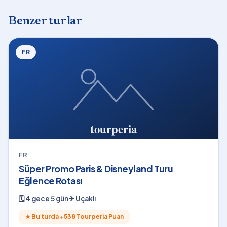
Benzer turlar
FR
FR
Süper Promo Paris & Disneyland Turu
Eğlence Rotası
🗓
4 gece 5 gün
✈
Uçaklı
★
Bu turda +
538
Tourperia Puan