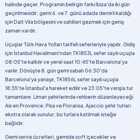
halinde geçer. Programın belirgin farkı Ibiza'da iki gün
geçirilmesidir; gemi 6. ve 7. günü adada demirli kaldığı
için Dalt Vila bölgesini ve sahilleri gezmek için geniş
zaman vardır.
Uçuşlar Türk Hava Yolları tarifeli seferleriyle yapılır. Gidiş
için İstanbul Havalimanı'ndan TK1853L sefer sayılı uçuşla
08:05'te kalkılır ve yerel saat 10:45'te Barcelona'ya
varılır. Dönüşte 8. gün gemi sabah 06:30'da
Barcelona'ya yanaşır, TK1856L sefer sayılı uçuşla
18:35'te İstanbul'a hareket edilir ve 23:05'te varışla tur
tamamlanır. Liman şehirlerinde rehberin düzenleyeceği
Aix en Provence, Pisa ve Floransa, Ajaccio şehir turları
ekstra olarak sunulur; bu turlara katılmak isteğe
bağlıdır.
Gemi servis ücretleri, gemide soft içecekler ve