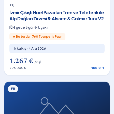
FR
İzmir Çıkışlı Noel Pazarları Tren ve Teleferik ile
Alp Dağları Zirvesi & Alsace & Colmar Turu V2
🗓
4 gece 5 gün
✈
Uçaklı
★
Bu turda +
760
Tourperia Puan
İlk kalkış ·
4 Ara 2026
1.267 €
/kişi
İncele →
≈ 76.000 ₺
FR