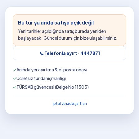
Bu tur şu anda satışa açık değil
Yeni tarihler açıldığında satış burada yeniden
başlayacak. Güncel durum için bize ulaşabilirsiniz.
📞 Telefonla ayırt ·
4447871
✓
Anında yer ayırtma & e-posta onayı
✓
Ücretsiz tur danışmanlığı
✓
TÜRSAB güvencesi (Belge No 11505)
İptal ve iade şartları