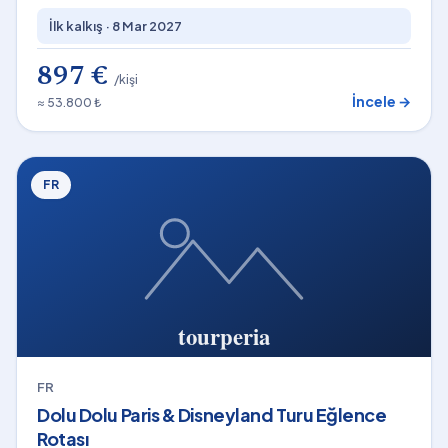
İlk kalkış ·
8 Mar 2027
897 €
/kişi
İncele →
≈ 53.800 ₺
FR
FR
Dolu Dolu Paris & Disneyland Turu Eğlence
Rotası