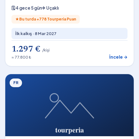
🗓
4 gece 5 gün
✈
Uçaklı
★
Bu turda +
778
Tourperia Puan
İlk kalkış ·
8 Mar 2027
1.297 €
/kişi
İncele →
≈ 77.800 ₺
FR