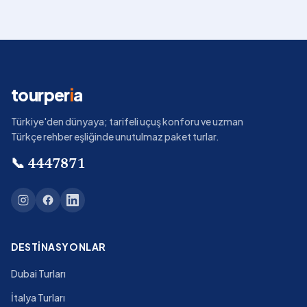
tourper
i
a
Türkiye'den dünyaya; tarifeli uçuş konforu ve uzman
Türkçe rehber eşliğinde unutulmaz paket turlar.
📞
4447871
DESTINASYONLAR
Dubai Turları
İtalya Turları