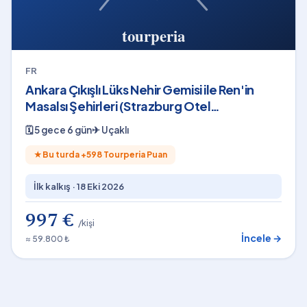
FR
Ankara Çıkışlı Lüks Nehir Gemisi ile Ren'in
Masalsı Şehirleri (Strazburg Otel
Konaklamalı)
🗓
5 gece 6 gün
✈
Uçaklı
★
Bu turda +
598
Tourperia Puan
İlk kalkış ·
18 Eki 2026
997 €
/kişi
İncele →
≈ 59.800 ₺