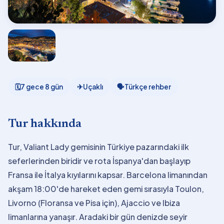
🗓
7 gece 8 gün
✈
Uçaklı
🗣
Türkçe rehber
Tur hakkında
Tur, Valiant Lady gemisinin Türkiye pazarındaki ilk
seferlerinden biridir ve rota İspanya'dan başlayıp
Fransa ile İtalya kıyılarını kapsar. Barcelona limanından
akşam 18:00'de hareket eden gemi sırasıyla Toulon,
Livorno (Floransa ve Pisa için), Ajaccio ve Ibiza
limanlarına yanaşır. Aradaki bir gün denizde seyir