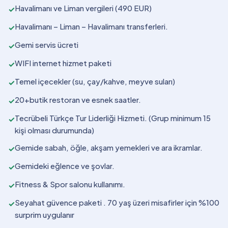
Havalimanı ve Liman vergileri (490 EUR)
✓
Havalimanı – Liman – Havalimanı transferleri.
✓
Gemi servis ücreti
✓
WIFI internet hizmet paketi
✓
Temel içecekler (su, çay/kahve, meyve suları)
✓
20+butik restoran ve esnek saatler.
✓
Tecrübeli Türkçe Tur Liderliği Hizmeti. (Grup minimum 15
✓
kişi olması durumunda)
Gemide sabah, öğle, akşam yemekleri ve ara ikramlar.
✓
Gemideki eğlence ve şovlar.
✓
Fitness & Spor salonu kullanımı.
✓
Seyahat güvence paketi . 70 yaş üzeri misafirler için %100
✓
surprim uygulanır