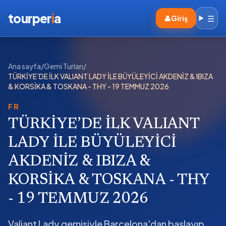
tourper
i
a
☰
👤
Giriş
Ana sayfa
/
Gemi Turları
/
TÜRKİYE’DE İLK VALIANT LADY İLE BÜYÜLEYİCİ AKDENİZ & IBIZA
& KORSİKA & TOSKANA - THY - 19 TEMMUZ 2026
FR
TÜRKİYE’DE İLK VALIANT
LADY İLE BÜYÜLEYİCİ
AKDENİZ & IBIZA &
KORSİKA & TOSKANA - THY
- 19 TEMMUZ 2026
Valiant Lady gemisiyle Barcelona'dan başlayıp