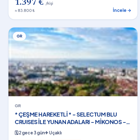
1.397 €
/kişi
İncele →
≈ 83.800 ₺
GR
GR
* ÇEŞME HAREKETLİ * - SELECTUM BLU
CRUISES İLE YUNAN ADALARI - MİKONOS -
(2 GECE - 3 GÜN) - 2026
🗓
2 gece 3 gün
✈
Uçaklı