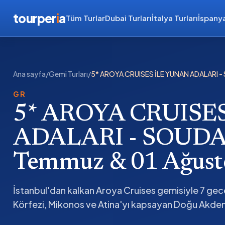
tourper
i
a
Tüm Turlar
Dubai Turları
İtalya Turları
İspanya
Ana sayfa
/
Gemi Turları
/
5* AROYA CRUISES İLE YUNAN ADALARI -
GR
5* AROYA CRUISE
ADALARI - SOUDA 
Temmuz & 01 Ağust
İstanbul'dan kalkan Aroya Cruises gemisiyle 7 ge
Körfezi, Mikonos ve Atina'yı kapsayan Doğu Akdeni