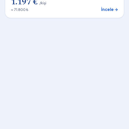
1.197 €
/kişi
İncele →
≈ 71.800 ₺