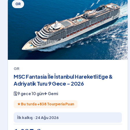
GR
GR
MSC Fantasia İle İstanbul Hareketli Ege &
Adriyatik Turu 9 Gece - 2026
🗓
9 gece 10 gün
✈
Gemi
★
Bu turda +
838
Tourperia Puan
İlk kalkış ·
24 Ağu 2026