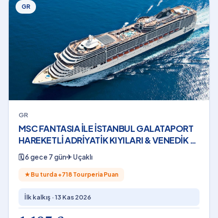
GR
GR
MSC FANTASIA İLE İSTANBUL GALATAPORT
HAREKETLİ ADRİYATİK KIYILARI & VENEDİK 6
Gece THY - 13 Kasım 2026
🗓
6 gece 7 gün
✈
Uçaklı
★
Bu turda +
718
Tourperia Puan
İlk kalkış ·
13 Kas 2026