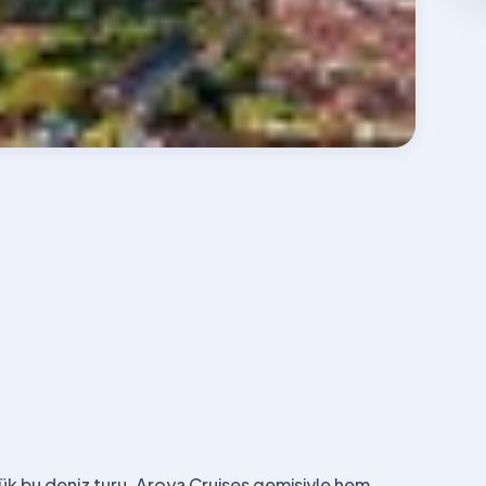
nlük bu deniz turu, Aroya Cruises gemisiyle hem