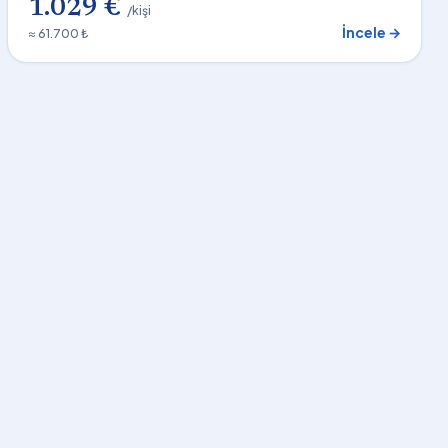
1.029 €
/kişi
İncele →
≈ 61.700 ₺