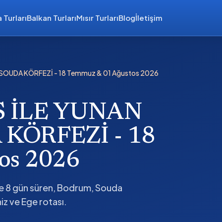
 Turları
Balkan Turları
Mısır Turları
Blog
İletişim
 SOUDA KÖRFEZİ - 18 Temmuz & 01 Ağustos 2026
S İLE YUNAN
KÖRFEZİ - 18
os 2026
ce 8 gün süren, Bodrum, Souda
z ve Ege rotası.