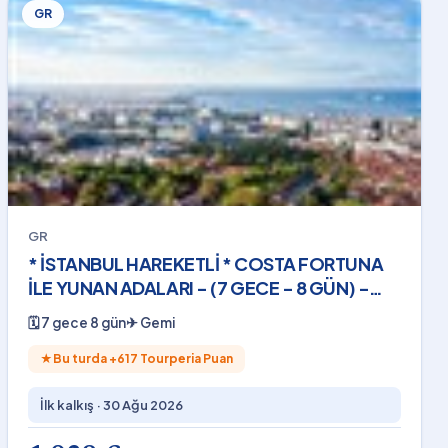
GR
GR
* İSTANBUL HAREKETLİ * COSTA FORTUNA
İLE YUNAN ADALARI - (7 GECE - 8 GÜN) -
2026
🗓
7 gece 8 gün
✈
Gemi
★
Bu turda +
617
Tourperia Puan
İlk kalkış ·
30 Ağu 2026