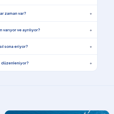
ar zaman var?
+
varıyor ve ayrılıyor?
+
ıl sona eriyor?
+
e düzenleniyor?
+