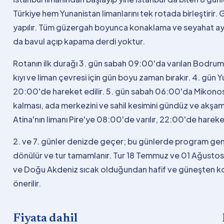
Türkiye hem Yunanistan limanlarını tek rotada birleştirir. 
yapılır. Tüm güzergah boyunca konaklama ve seyahat a
da bavul açıp kapama derdi yoktur.
Rotanın ilk durağı 3. gün sabah 09:00'da varılan Bodrum
kıyı ve liman çevresi için gün boyu zaman bırakır. 4. gün 
20:00'de hareket edilir. 5. gün sabah 06:00'da Mikonos'
kalması, ada merkezini ve sahil kesimini gündüz ve akşamü
Atina'nın limanı Pire'ye 08:00'de varılır, 22:00'de hareket
2. ve 7. günler denizde geçer; bu günlerde program gemi
dönülür ve tur tamamlanır. Tur 18 Temmuz ve 01 Ağustos 
ve Doğu Akdeniz sıcak olduğundan hafif ve güneşten koru
önerilir.
Fiyata dahil