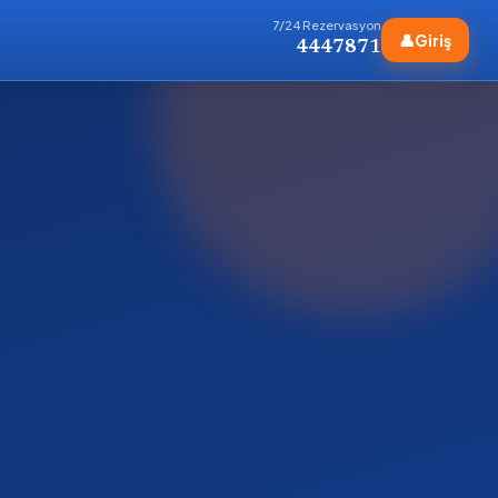
7/24 Rezervasyon
👤
Giriş
4447871