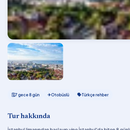
🗓
7 gece 8 gün
✈
Otobüslü
🗣
Türkçe rehber
Tur hakkında
İstanbul limanından başlayıp yine İstanbul'da biten 8 gü