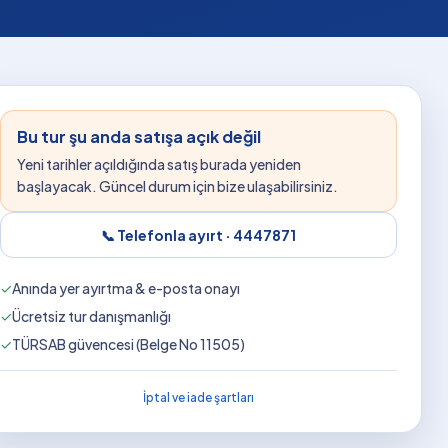
Bu tur şu anda satışa açık değil
Yeni tarihler açıldığında satış burada yeniden
başlayacak. Güncel durum için bize ulaşabilirsiniz.
📞 Telefonla ayırt ·
4447871
✓
Anında yer ayırtma & e-posta onayı
✓
Ücretsiz tur danışmanlığı
✓
TÜRSAB güvencesi (Belge No 11505)
İptal ve iade şartları