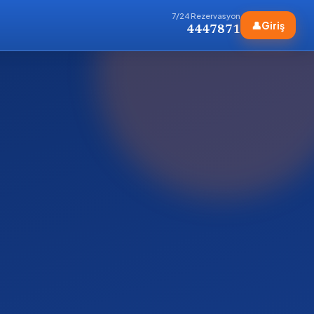
7/24 Rezervasyon
👤
Giriş
4447871