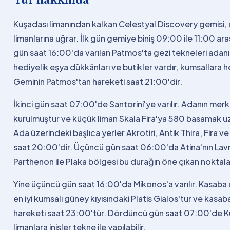
Tur hakkında
Kuşadası limanından kalkan Celestyal Discovery gemisi,
limanlarına uğrar. İlk gün gemiye biniş 09:00 ile 11:00 ara
gün saat 16:00'da varılan Patmos'ta gezi tekneleri adanı
hediyelik eşya dükkânları ve butikler vardır, kumsallara h
Geminin Patmos'tan hareketi saat 21:00'dir.
İkinci gün saat 07:00'de Santorini'ye varılır. Adanın me
kurulmuştur ve küçük liman Skala Fira'ya 580 basamak uzaklı
Ada üzerindeki başlıca yerler Akrotiri, Antik Thira, Fira v
saat 20:00'dir. Üçüncü gün saat 06:00'da Atina'nın Lavrio
Parthenon ile Plaka bölgesi bu durağın öne çıkan noktaları
Yine üçüncü gün saat 16:00'da Mikonos'a varılır. Kasaba da
en iyi kumsalı güney kıyısındaki Platis Gialos'tur ve ka
hareketi saat 23:00'tür. Dördüncü gün saat 07:00'de Ku
limanlara inişler tekne ile yapılabilir.