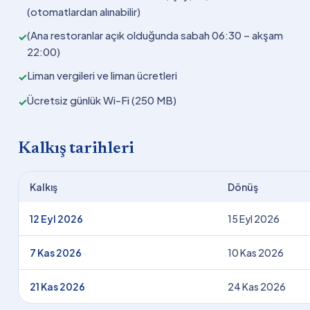
(otomatlardan alınabilir)
(Ana restoranlar açık olduğunda sabah 06:30 – akşam
✓
22:00)
Liman vergileri ve liman ücretleri
✓
Ücretsiz günlük Wi-Fi (250 MB)
✓
Kalkış tarihleri
Kalkış
Dönüş
12 Eyl 2026
15 Eyl 2026
7 Kas 2026
10 Kas 2026
21 Kas 2026
24 Kas 2026