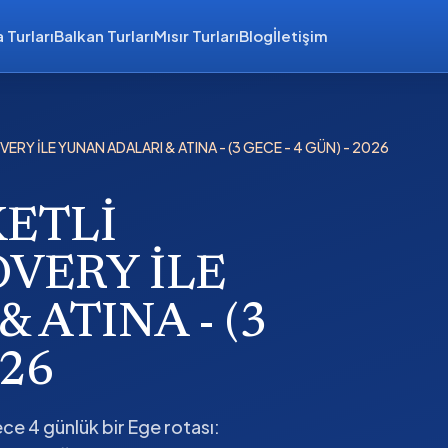
 Turları
Balkan Turları
Mısır Turları
Blog
İletişim
RY İLE YUNAN ADALARI & ATINA - (3 GECE - 4 GÜN) - 2026
ETLİ
OVERY İLE
 ATINA - (3
026
ce 4 günlük bir Ege rotası: