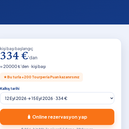
kişi başı başlangıç
334 €
'dan
≈
20000
₺'den · kişi başı
★
Bu turla +
200
Tourperia Puan kazanırsınız
Kalkış tarihi
🧳 Online rezervasyon yap