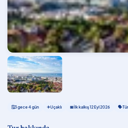
🗓
3 gece 4 gün
✈
Uçaklı
📅
İlk kalkış
12 Eyl 2026
🗣
Tü