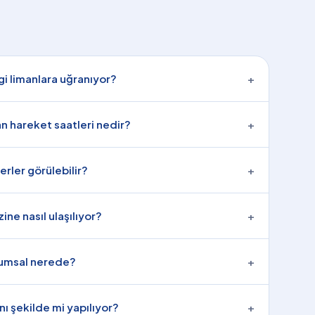
gi limanlara uğranıyor?
+
n hareket saatleri nedir?
+
erler görülebilir?
+
ine nasıl ulaşılıyor?
+
kumsal nerede?
+
nı şekilde mi yapılıyor?
+