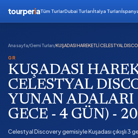
tourper
i
a
Tüm Turlar
Dubai Turları
İtalya Turları
İspanya
Ana sayfa
/
Gemi Turları
/
KUŞADASI HAREKETLİ CELESTYAL DISCOVE
GR
KUŞADASI HAREK
CELESTYAL DISC
YUNAN ADALARI &
GECE - 4 GÜN) - 2
Celestyal Discovery gemisiyle Kuşadası çıkışlı 3 ge