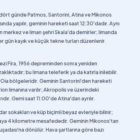
 dört günde Patmos, Santorini, Atina ve Mikonos
sında yapılır, geminin hareketi saat 12:30'dadır. Aynı
n merkez ve liman şehri Skala'da demirler; limanda
er gün kayık ve küçük tekne turları düzenlenir.
rkezi Fira, 1956 depreminden sonra yeniden
ktadır; bu limana teleferik ya da katırla inilebilir.
e Oia bölgeleridir. Geminin Santorini'den hareketi
n limanına varılır; Akropolis ve üzerindeki
dır. Gemi saat 11:00'de Atina'dan ayrılır.
r sokakları ve küp biçimli beyaz evleriyle bilinir;
sabaya 4 kilometre mesafededir. Geminin Mikonos'tan
şadası'na dönülür. Hava şartlarına göre bazı