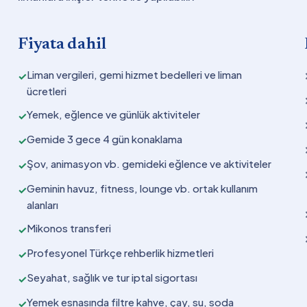
Fiyata dahil
Liman vergileri, gemi hizmet bedelleri ve liman
✓
ücretleri
Yemek, eğlence ve günlük aktiviteler
✓
Gemide 3 gece 4 gün konaklama
✓
Şov, animasyon vb. gemideki eğlence ve aktiviteler
✓
Geminin havuz, fitness, lounge vb. ortak kullanım
✓
alanları
Mikonos transferi
✓
Profesyonel Türkçe rehberlik hizmetleri
✓
Seyahat, sağlık ve tur iptal sigortası
✓
Yemek esnasında filtre kahve, çay, su, soda
✓