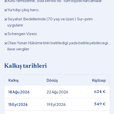
Kuru temizleme, oda servisi vb. tüm kişisel harcamalar.
✕
Yurtdışı çıkış harcı.
✕
Seyahat Bedellerinde (70 yaş ve üzeri ) Sur-prim
✕
uygulanır.
Schengen Vizesi.
✕
Olası Yunan Hükümetinin belirledigi yada belirleyebilecegi
✕
ilave vergiler
Kalkış tarihleri
Kalkış
Dönüş
Kişi başı
18 Ağu 2026
22 Ağu 2026
624 €
15 Eyl 2026
19 Eyl 2026
549 €