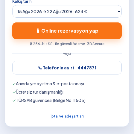
Kalkış tarihi
🧳 Online rezervasyon yap
🔒 256-bit SSL ile güvenli ödeme · 3D Secure
veya
📞 Telefonla ayırt ·
4447871
✓
Anında yer ayırtma & e-posta onayı
✓
Ücretsiz tur danışmanlığı
✓
TÜRSAB güvencesi (Belge No 11505)
İptal ve iade şartları