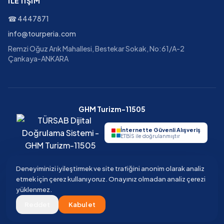
İLETIŞIM
☎
4447871
info@tourperia.com
Remzi Oğuz Arık Mahallesi, Bestekar Sokak, No:61/A-2
Çankaya-ANKARA
GHM Turizm-11505
İnternette Güvenli Alışveriş
ETBİS ile doğrulanmıştır
Deneyiminizi iyileştirmek ve site trafiğini anonim olarak analiz
etmek için çerez kullanıyoruz. Onayınız olmadan analiz çerezi
©
2026
Tourperia
Seyahat Acentesi
yüklenmez.
GHM Turizm · TÜRSAB Belge No 11505 · Güvenli ödeme · 3D Secure
Reddet
Kabul et