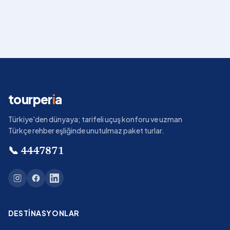
tourper
i
a
Türkiye'den dünyaya; tarifeli uçuş konforu ve uzman
Türkçe rehber eşliğinde unutulmaz paket turlar.
📞
4447871
DESTINASYONLAR