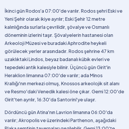
İkinci gün Rodos'a 07:00'de varılır. Rodos şehri Eski ve
Yeni Şehir olarak ikiye ayrılır; Eski Şehir 12 metre
kalınlığında surlarla çevrilidir, şövalye ve Osmanlı
döneminin izlerini taşır. Şövalyelerin hastanesi olan
Arkeoloji Müzesi ve buradaki Aphrodite heykeli
görülecek yerler arasındadır. Rodos şehrine 47 km
uzaklıktaki Lindos, beyaz badanalı kübik evleri ve
tepedeki antik kalesiyle bilinir. Üçüncü gün Girit'in
Heraklion limanına 07:00'de varılır; ada Minos
Krallığı'nın merkezi olmuş, Knossos arkeolojik sit alanı
ve Resmo'daki Venedik kalesi öne çıkar. Gemi 12:00'de
Girit'ten ayrılır, 16:30'da Santorini'ye ulaşır.
Dördüncü gün Atina'nın Lavrion limanına 06:00'da
varılır; Akropolis ve üzerindeki Parthenon, aşağıdaki
Plaka semtinin tavernaları gezilebilir. Gemi 13:00'te