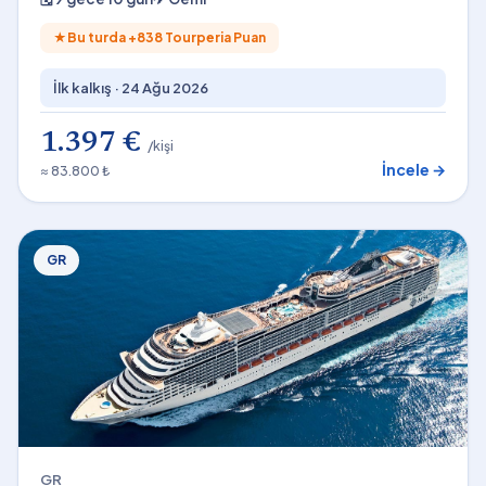
★
Bu turda +
838
Tourperia Puan
İlk kalkış ·
24 Ağu 2026
1.397 €
/kişi
İncele →
≈ 83.800 ₺
GR
GR