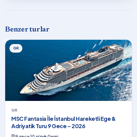
Benzer turlar
GR
GR
MSC Fantasia İle İstanbul Hareketli Ege &
Adriyatik Turu 9 Gece - 2026
🗓
9 gece 10 gün
✈
Gemi