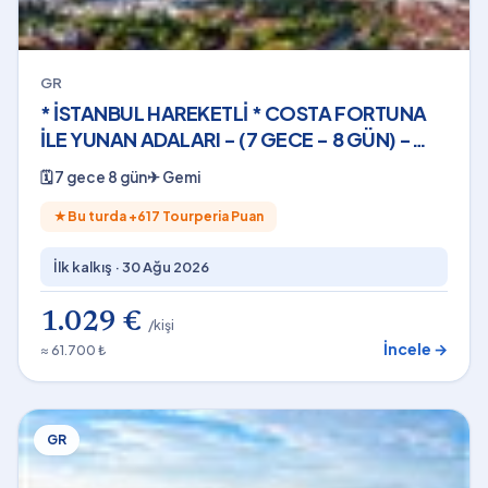
GR
* İSTANBUL HAREKETLİ * COSTA FORTUNA
İLE YUNAN ADALARI - (7 GECE - 8 GÜN) -
2026
🗓
7 gece 8 gün
✈
Gemi
★
Bu turda +
617
Tourperia Puan
İlk kalkış ·
30 Ağu 2026
1.029 €
/kişi
İncele →
≈ 61.700 ₺
GR