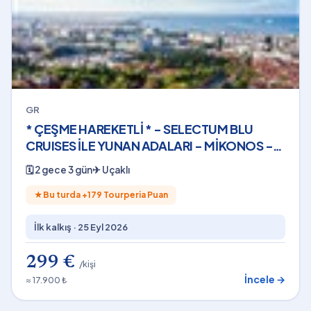
GR
* ÇEŞME HAREKETLİ * - SELECTUM BLU
CRUISES İLE YUNAN ADALARI - MİKONOS -
(2 GECE - 3 GÜN) - 2026
🗓
2 gece 3 gün
✈
Uçaklı
★
Bu turda +
179
Tourperia Puan
İlk kalkış ·
25 Eyl 2026
299 €
/kişi
İncele →
≈ 17.900 ₺