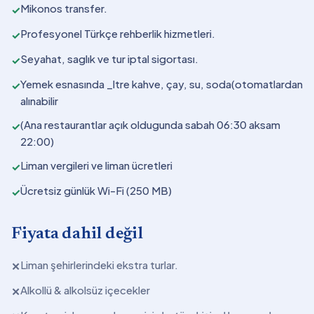
Mikonos transfer.
✓
Profesyonel Türkçe rehberlik hizmetleri.
✓
Seyahat, saglık ve tur iptal sigortası.
✓
Yemek esnasında _ltre kahve, çay, su, soda(otomatlardan
✓
alınabilir
(Ana restaurantlar açık oldugunda sabah 06:30 aksam
✓
22:00)
Liman vergileri ve liman ücretleri
✓
Ücretsiz günlük Wi-Fi (250 MB)
✓
Fiyata dahil değil
Liman şehirlerindeki ekstra turlar.
✕
Alkollü & alkolsüz içecekler
✕