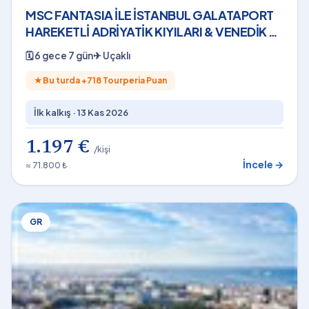
MSC FANTASIA İLE İSTANBUL GALATAPORT
HAREKETLİ ADRİYATİK KIYILARI & VENEDİK 6
Gece THY - 13 Kasım 2026
🗓
6 gece 7 gün
✈
Uçaklı
★
Bu turda +
718
Tourperia Puan
İlk kalkış ·
13 Kas 2026
1.197 €
/kişi
İncele →
≈ 71.800 ₺
GR