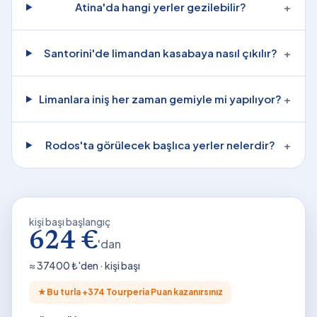
Atina'da hangi yerler gezilebilir?
+
Santorini'de limandan kasabaya nasıl çıkılır?
+
Limanlara iniş her zaman gemiyle mi yapılıyor?
+
Rodos'ta görülecek başlıca yerler nelerdir?
+
kişi başı başlangıç
624 €
'dan
≈
37400
₺'den · kişi başı
★
Bu turla +
374
Tourperia Puan kazanırsınız