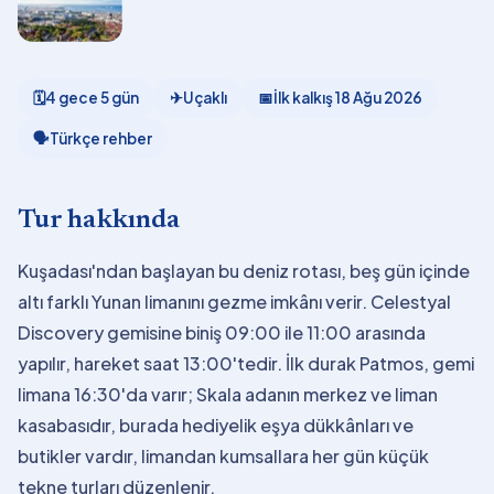
🗓
4 gece 5 gün
✈
Uçaklı
📅
İlk kalkış
18 Ağu 2026
🗣
Türkçe rehber
Tur hakkında
Kuşadası'ndan başlayan bu deniz rotası, beş gün içinde
altı farklı Yunan limanını gezme imkânı verir. Celestyal
Discovery gemisine biniş 09:00 ile 11:00 arasında
yapılır, hareket saat 13:00'tedir. İlk durak Patmos, gemi
limana 16:30'da varır; Skala adanın merkez ve liman
kasabasıdır, burada hediyelik eşya dükkânları ve
butikler vardır, limandan kumsallara her gün küçük
tekne turları düzenlenir.