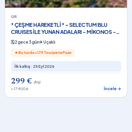
GR
* ÇEŞME HAREKETLİ * - SELECTUM BLU
CRUISES İLE YUNAN ADALARI - MİKONOS -
(2 GECE - 3 GÜN) - 2026
🗓
2 gece 3 gün
✈
Uçaklı
★
Bu turda +
179
Tourperia Puan
İlk kalkış ·
25 Eyl 2026
299 €
/kişi
İncele →
≈ 17.900 ₺