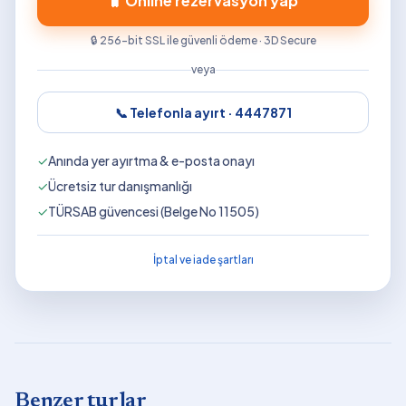
🧳 Online rezervasyon yap
🔒 256-bit SSL ile güvenli ödeme · 3D Secure
veya
📞 Telefonla ayırt ·
4447871
✓
Anında yer ayırtma & e-posta onayı
✓
Ücretsiz tur danışmanlığı
✓
TÜRSAB güvencesi (Belge No 11505)
İptal ve iade şartları
Benzer turlar