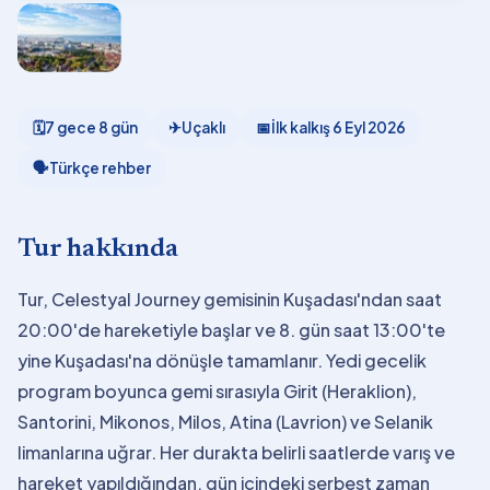
🗓
7 gece 8 gün
✈
Uçaklı
📅
İlk kalkış
6 Eyl 2026
🗣
Türkçe rehber
Tur hakkında
Tur, Celestyal Journey gemisinin Kuşadası'ndan saat
20:00'de hareketiyle başlar ve 8. gün saat 13:00'te
yine Kuşadası'na dönüşle tamamlanır. Yedi gecelik
program boyunca gemi sırasıyla Girit (Heraklion),
Santorini, Mikonos, Milos, Atina (Lavrion) ve Selanik
limanlarına uğrar. Her durakta belirli saatlerde varış ve
hareket yapıldığından, gün içindeki serbest zaman