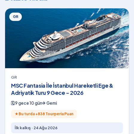
GR
GR
MSC Fantasia İle İstanbul Hareketli Ege &
Adriyatik Turu 9 Gece - 2026
🗓
9 gece 10 gün
✈
Gemi
★
Bu turda +
838
Tourperia Puan
İlk kalkış ·
24 Ağu 2026