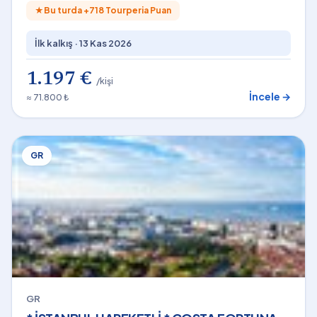
★
Bu turda +
718
Tourperia Puan
İlk kalkış ·
13 Kas 2026
1.197 €
/kişi
İncele →
≈ 71.800 ₺
GR
GR