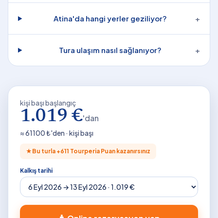
Atina'da hangi yerler geziliyor?
+
Tura ulaşım nasıl sağlanıyor?
+
kişi başı başlangıç
1.019 €
'dan
≈
61100
₺'den · kişi başı
★
Bu turla +
611
Tourperia Puan kazanırsınız
Kalkış tarihi