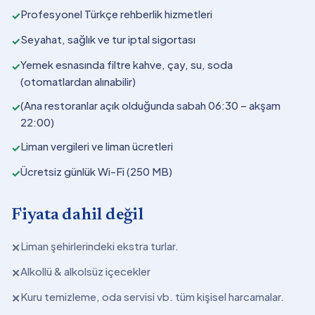
Profesyonel Türkçe rehberlik hizmetleri
✓
Seyahat, sağlık ve tur iptal sigortası
✓
Yemek esnasında filtre kahve, çay, su, soda
✓
(otomatlardan alınabilir)
(Ana restoranlar açık olduğunda sabah 06:30 – akşam
✓
22:00)
Liman vergileri ve liman ücretleri
✓
Ücretsiz günlük Wi-Fi (250 MB)
✓
Fiyata dahil değil
Liman şehirlerindeki ekstra turlar.
✕
Alkollü & alkolsüz içecekler
✕
Kuru temizleme, oda servisi vb. tüm kişisel harcamalar.
✕