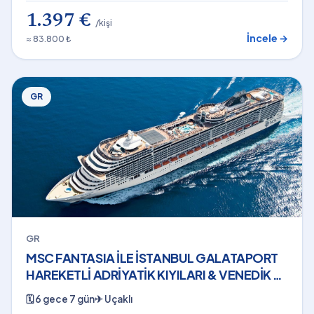
1.397 €
/kişi
İncele →
≈ 83.800 ₺
GR
GR
MSC FANTASIA İLE İSTANBUL GALATAPORT
HAREKETLİ ADRİYATİK KIYILARI & VENEDİK 6
Gece THY - 13 Kasım 2026
🗓
6 gece 7 gün
✈
Uçaklı