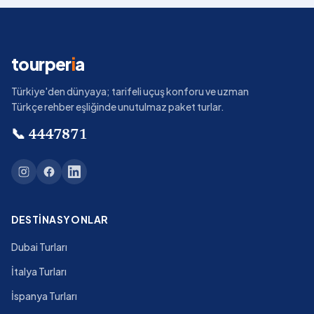
tourper
i
a
Türkiye'den dünyaya; tarifeli uçuş konforu ve uzman
Türkçe rehber eşliğinde unutulmaz paket turlar.
📞
4447871
DESTINASYONLAR
Dubai Turları
İtalya Turları
İspanya Turları