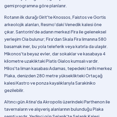
gemi programına göre planlanır.
Rotanın ilk durağı Girit'te Knossos, Faistos ve Gortis
arkeolojik alanları, Resmo'daki Venedik kalesi öne
çıkar. Santorini'de adanın merkezi Fira ile geleneksel
yerleşim Oia bulunur; Fira'dan Skala Fira limanına 580
basamak iner, bu yola teleferik veya katırla da ulaşılır.
Mikonos'ta beyaz evler, dar sokaklar ve kasabaya 4
kilometre uzaklıktaki Platis Gialos kumsalı vardır.
Milos'ta liman kasabası Adamas, tepedeki tarihi merkez
Plaka, denizden 280 metre yükseklikteki Ortaçağ
kalesi Kastro ve ponza kayalıklarıyla Sarakiniko
gezilebilir.
Altıncı gün Atina'da Akropolis üzerindeki Parthenon ile
tavernaların ve alışveriş alanlarının bulunduğu Plaka
semti vardır. Yedinci gün Selanik'te Selanik Kalesi,