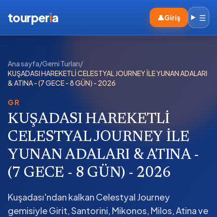
tourper
i
a
☰
👤
Giriş
Ana sayfa
/
Gemi Turları
/
KUŞADASI HAREKETLİ CELESTYAL JOURNEY İLE YUNAN ADALARI
& ATINA - (7 GECE - 8 GÜN) - 2026
GR
KUŞADASI HAREKETLİ
CELESTYAL JOURNEY İLE
YUNAN ADALARI & ATINA -
(7 GECE - 8 GÜN) - 2026
Kuşadası'ndan kalkan Celestyal Journey
gemisiyle Girit, Santorini, Mikonos, Milos, Atina ve