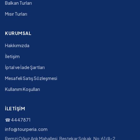
Balkan Turları
Mısır Turları
KURUMSAL
Hakkımızda
İletişim
İptal ve İade Şartları
Mesafeli Satış Sözleşmesi
Kullanım Koşulları
İLETIŞIM
☎
4447871
info@tourperia.com
Remzi Oğuz Arık Mahallesi, Bestekar Sokak, No:61/A-2