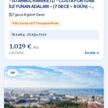
* İSTANBUL HAREKETLİ * COSTA FORTUNA
İLE YUNAN ADALARI - (7 GECE - 8 GÜN) -
2026
🗓
7 gece 8 gün
✈
Gemi
★
Bu turda +
617
Tourperia Puan
İlk kalkış ·
30 Ağu 2026
1.029 €
/kişi
İncele →
≈ 61.700 ₺
GR