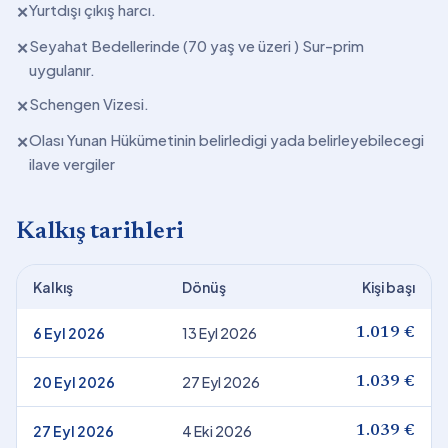
Yurtdışı çıkış harcı.
✕
Seyahat Bedellerinde (70 yaş ve üzeri ) Sur-prim
✕
uygulanır.
Schengen Vizesi.
✕
Olası Yunan Hükümetinin belirledigi yada belirleyebilecegi
✕
ilave vergiler
Kalkış tarihleri
Kalkış
Dönüş
Kişi başı
6 Eyl 2026
13 Eyl 2026
1.019 €
20 Eyl 2026
27 Eyl 2026
1.039 €
27 Eyl 2026
4 Eki 2026
1.039 €