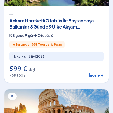
AL
Ankara Hareketli Otobüs İle Baştanbaşa
Balkanlar 8 Günde 9 Ülke Akşam
Yemekleri,Extra Turlar,Yunan Tavernası ve
🗓
8 gece 9 gün
✈
Otobüslü
Balkan Gecesi Dahil 2026
★
Bu turda +
359
Tourperia Puan
İlk kalkış ·
5 Eyl 2026
599 €
/kişi
İncele →
≈ 35.900 ₺
IT