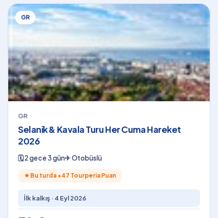
GR
GR
Selanik & Kavala Turu Her Cuma Hareket
2026
🗓
2 gece 3 gün
✈
Otobüslü
★
Bu turda +
47
Tourperia Puan
İlk kalkış ·
4 Eyl 2026