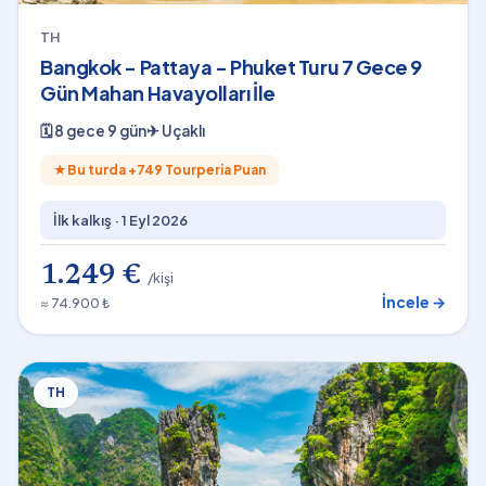
TH
Bangkok - Pattaya - Phuket Turu 7 Gece 9
Gün Mahan Havayolları İle
🗓
8 gece 9 gün
✈
Uçaklı
★
Bu turda +
749
Tourperia Puan
İlk kalkış ·
1 Eyl 2026
1.249 €
/kişi
İncele →
≈ 74.900 ₺
TH