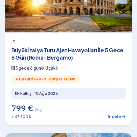
IT
Büyük İtalya Turu Ajet Havayolları İle 5 Gece
6 Gün (Roma-Bergamo)
🗓
5 gece 6 gün
✈
Uçaklı
★
Bu turda +
479
Tourperia Puan
İlk kalkış ·
10 Ağu 2026
799 €
/kişi
İncele →
≈ 47.900 ₺