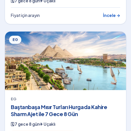
🗓
7 gece 8 gün
✈
Uçaklı
Fiyat için arayın
İncele →
EG
EG
Baştanbaşa Mısır Turları Hurgada Kahire
Sharm Ajet ile 7 Gece 8 Gün
🗓
7 gece 8 gün
✈
Uçaklı