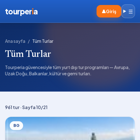
tourper
i
a
☰
👤
Giriş
Ana sayfa
/
Tüm Turlar
Tüm Turlar
Tourperia güvencesiyle tüm yurt dışı tur programları — Avrupa,
Uzak Doğu, Balkanlar, kültür ve gemi turları.
961
tur
· Sayfa 10/21
BG