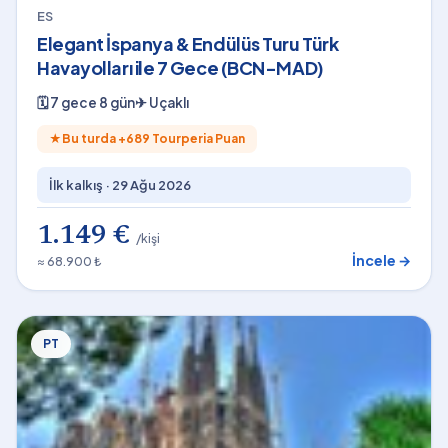
ES
Elegant İspanya & Endülüs Turu Türk
Havayolları ile 7 Gece (BCN-MAD)
🗓
7 gece 8 gün
✈
Uçaklı
★
Bu turda +
689
Tourperia Puan
İlk kalkış ·
29 Ağu 2026
1.149 €
/kişi
İncele →
≈ 68.900 ₺
PT