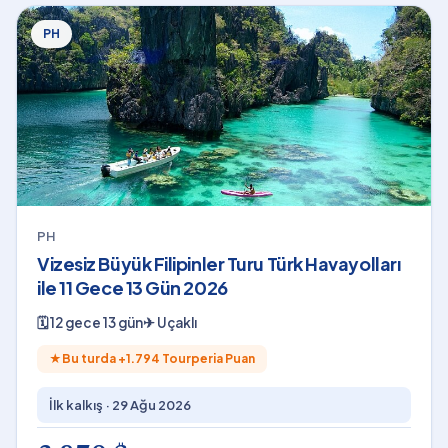
PH
PH
Vizesiz Büyük Filipinler Turu Türk Havayolları
ile 11 Gece 13 Gün 2026
🗓
12 gece 13 gün
✈
Uçaklı
★
Bu turda +
1.794
Tourperia Puan
İlk kalkış ·
29 Ağu 2026