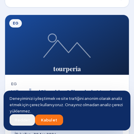
EG
EG
Yılbaşı Özel Piramitler Gölgesinde Mısır &
Kahire Turu Rotası
Deneyiminizi iyileştirmek ve site trafiğini anonim olarak analiz
etmek için çerez kullanıyoruz. Onayınız olmadan analiz çerezi
🗓
3 gece 4 gün
✈
Uçaklı
yüklenmez.
Reddet
Kabul et
★
Bu turda +
462
Tourperia Puan