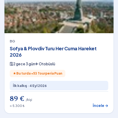
BG
Sofya & Plovdiv Turu Her Cuma Hareket
2026
🗓
2 gece 3 gün
✈
Otobüslü
★
Bu turda +
53
Tourperia Puan
İlk kalkış ·
4 Eyl 2026
89 €
/kişi
İncele →
≈ 5.300 ₺