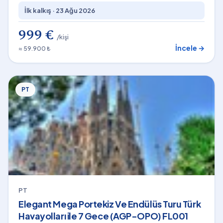
İlk kalkış ·
23 Ağu 2026
999 €
/kişi
İncele →
≈ 59.900 ₺
PT
PT
Elegant Mega Portekiz Ve Endülüs Turu Türk
Havayolları ile 7 Gece (AGP-OPO) FL001