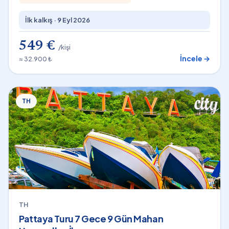
İlk kalkış ·
9 Eyl 2026
549 €
/kişi
İncele →
≈ 32.900 ₺
TH
TH
Pattaya Turu 7 Gece 9 Gün Mahan