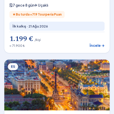
🗓
7 gece 8 gün
✈
Uçaklı
★
Bu turda +
719
Tourperia Puan
İlk kalkış ·
21 Ağu 2026
1.199 €
/kişi
İncele →
≈ 71.900 ₺
ES