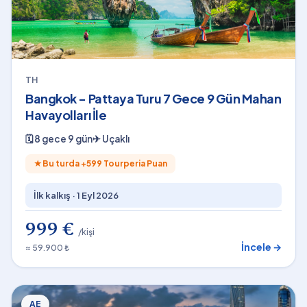
TH
Bangkok - Pattaya Turu 7 Gece 9 Gün Mahan
Havayolları İle
🗓
8 gece 9 gün
✈
Uçaklı
★
Bu turda +
599
Tourperia Puan
İlk kalkış ·
1 Eyl 2026
999 €
/kişi
İncele →
≈ 59.900 ₺
AE