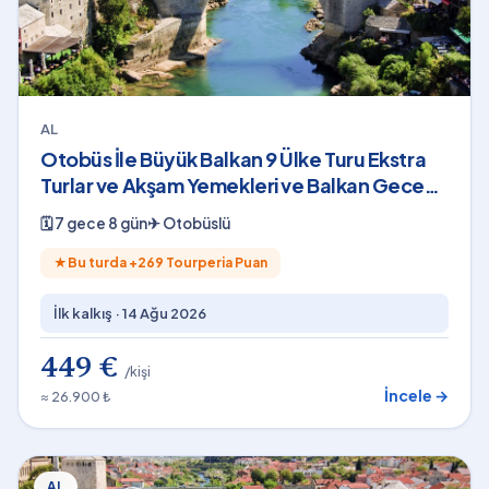
AL
Otobüs İle Büyük Balkan 9 Ülke Turu Ekstra
Turlar ve Akşam Yemekleri ve Balkan Gecesi
Dahil 2026
🗓
7 gece 8 gün
✈
Otobüslü
★
Bu turda +
269
Tourperia Puan
İlk kalkış ·
14 Ağu 2026
449 €
/kişi
İncele →
≈ 26.900 ₺
AL