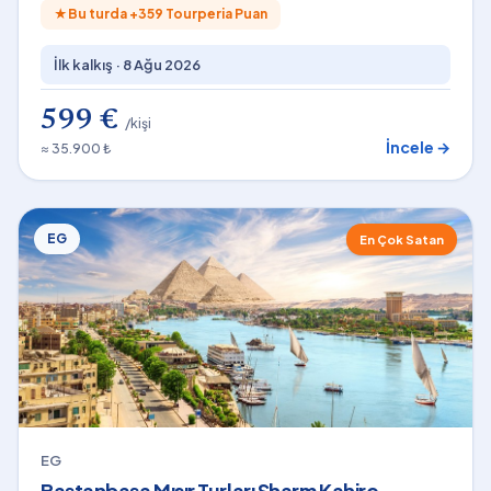
★
Bu turda +
359
Tourperia Puan
İlk kalkış ·
8 Ağu 2026
599 €
/kişi
İncele →
≈ 35.900 ₺
EG
En Çok Satan
EG
Baştanbaşa Mısır Turları Sharm Kahire