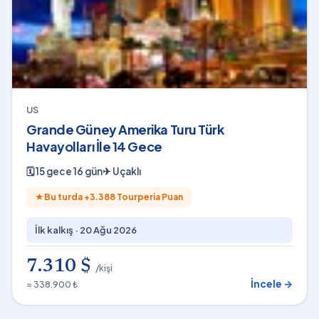
US
Grande Güney Amerika Turu Türk
Havayolları İle 14 Gece
🗓
15 gece 16 gün
✈
Uçaklı
★
Bu turda +
3.388
Tourperia Puan
İlk kalkış ·
20 Ağu 2026
7.310 $
/kişi
İncele →
≈ 338.900 ₺