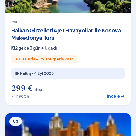
MK
Balkan Güzelleri Ajet Havayolları ile Kosova
Makedonya Turu
🗓
2 gece 3 gün
✈
Uçaklı
★
Bu turda +
179
Tourperia Puan
İlk kalkış ·
4 Eyl 2026
299 €
/kişi
İncele →
≈ 17.900 ₺
US