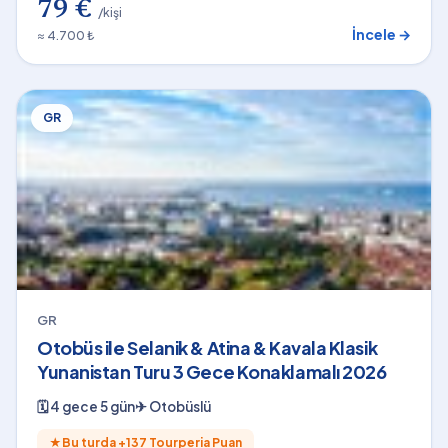
79 €
/kişi
İncele →
≈ 4.700 ₺
GR
GR
Otobüs ile Selanik & Atina & Kavala Klasik
Yunanistan Turu 3 Gece Konaklamalı 2026
🗓
4 gece 5 gün
✈
Otobüslü
★
Bu turda +
137
Tourperia Puan