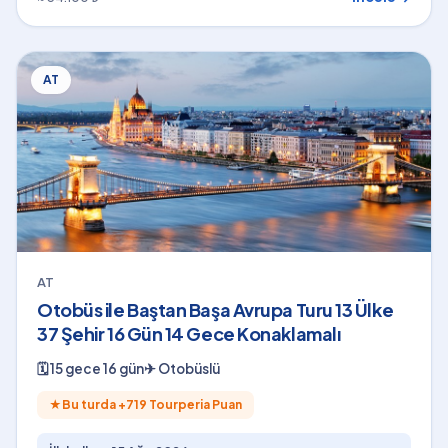
AT
AT
Otobüs ile Baştan Başa Avrupa Turu 13 Ülke
37 Şehir 16 Gün 14 Gece Konaklamalı
🗓
15 gece 16 gün
✈
Otobüslü
★
Bu turda +
719
Tourperia Puan