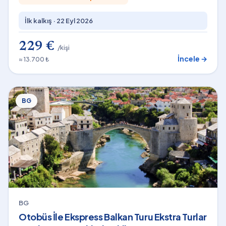
İlk kalkış ·
22 Eyl 2026
229 €
/kişi
İncele →
≈ 13.700 ₺
BG
BG
Otobüs İle Ekspress Balkan Turu Ekstra Turlar