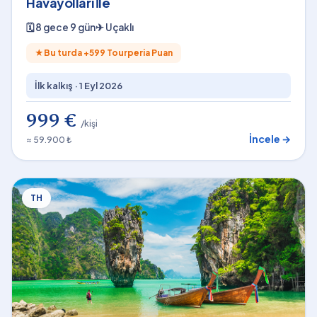
Havayolları İle
🗓
8 gece 9 gün
✈
Uçaklı
★
Bu turda +
599
Tourperia Puan
İlk kalkış ·
1 Eyl 2026
999 €
/kişi
İncele →
≈ 59.900 ₺
TH