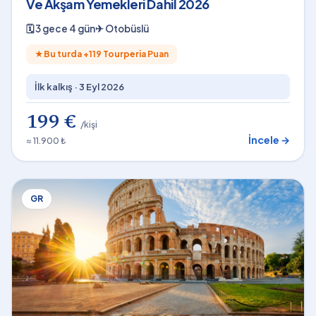
Ve Akşam Yemekleri Dahil 2026
🗓
3 gece 4 gün
✈
Otobüslü
★
Bu turda +
119
Tourperia Puan
İlk kalkış ·
3 Eyl 2026
199 €
/kişi
İncele →
≈ 11.900 ₺
GR