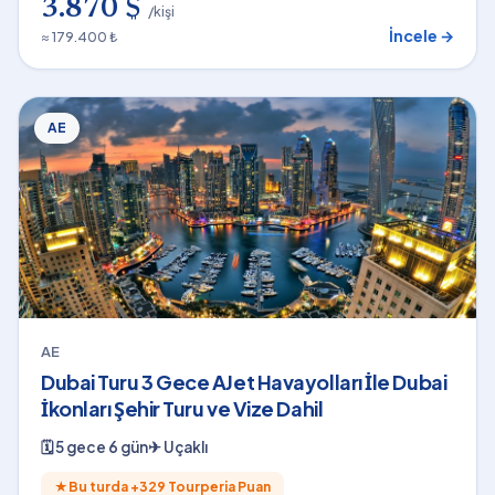
3.870 $
/kişi
İncele →
≈ 179.400 ₺
AE
AE
Dubai Turu 3 Gece AJet Havayolları İle Dubai
İkonları Şehir Turu ve Vize Dahil
🗓
5 gece 6 gün
✈
Uçaklı
★
Bu turda +
329
Tourperia Puan