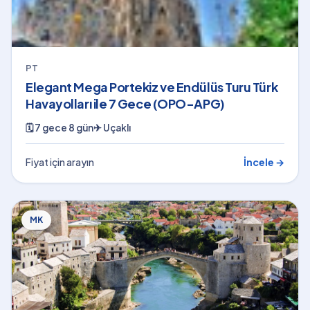
PT
Elegant Mega Portekiz ve Endülüs Turu Türk
Havayolları ile 7 Gece (OPO-APG)
🗓
7 gece 8 gün
✈
Uçaklı
Fiyat için arayın
İncele →
MK