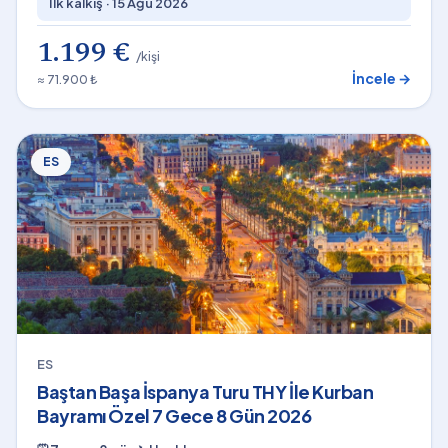
İlk kalkış ·
15 Ağu 2026
1.199 €
/kişi
İncele →
≈ 71.900 ₺
ES
ES
Baştan Başa İspanya Turu THY İle Kurban
Bayramı Özel 7 Gece 8 Gün 2026