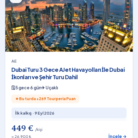
AE
Dubai Turu 3 Gece AJet Havayolları İle Dubai
İkonları ve Şehir Turu Dahil
🗓
5 gece 6 gün
✈
Uçaklı
★
Bu turda +
269
Tourperia Puan
İlk kalkış ·
9 Eyl 2026
449 €
/kişi
İncele →
≈ 26.900 ₺