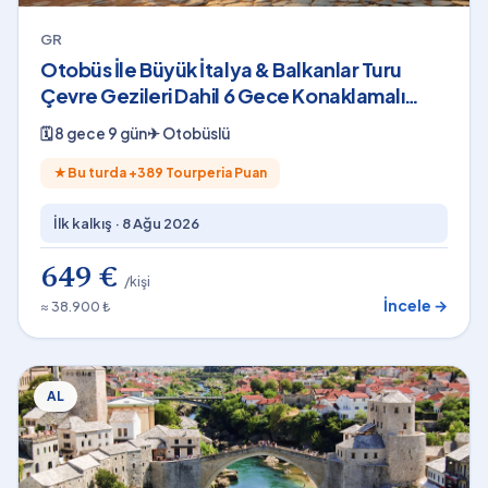
GR
Otobüs İle Büyük İtalya & Balkanlar Turu
Çevre Gezileri Dahil 6 Gece Konaklamalı
2026
🗓
8 gece 9 gün
✈
Otobüslü
★
Bu turda +
389
Tourperia Puan
İlk kalkış ·
8 Ağu 2026
649 €
/kişi
İncele →
≈ 38.900 ₺
AL