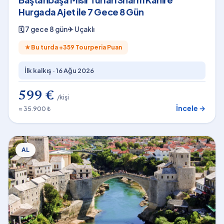
Hurgada Ajet ile 7 Gece 8 Gün
🗓
7 gece 8 gün
✈
Uçaklı
★
Bu turda +
359
Tourperia Puan
İlk kalkış ·
16 Ağu 2026
599 €
/kişi
İncele →
≈ 35.900 ₺
AL