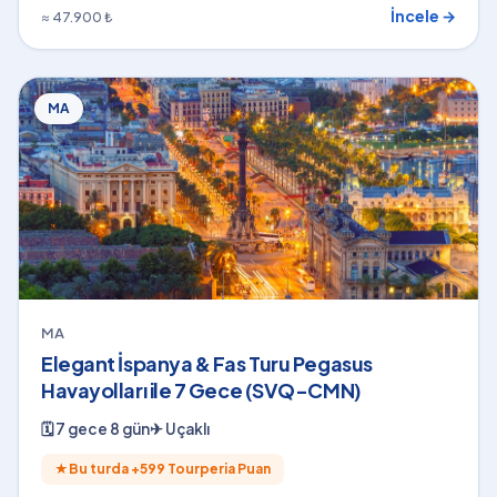
İncele →
≈ 47.900 ₺
MA
MA
Elegant İspanya & Fas Turu Pegasus
Havayolları ile 7 Gece (SVQ-CMN)
🗓
7 gece 8 gün
✈
Uçaklı
★
Bu turda +
599
Tourperia Puan