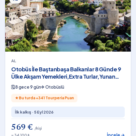
AL
Otobüs İle Baştanbaşa Balkanlar 8 Günde 9
Ülke Akşam Yemekleri,Extra Turlar,Yunan
Tavernası ve Balkan Gecesi Dahil 2026
🗓
8 gece 9 gün
✈
Otobüslü
★
Bu turda +
341
Tourperia Puan
İlk kalkış ·
5 Eyl 2026
569 €
/kişi
İncele →
≈ 34.100 ₺