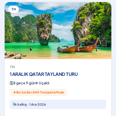
TH
TH
1 ARALIK QATAR TAYLAND TURU
🗓
8 gece 9 gün
✈
Uçaklı
★
Bu turda +
540
Tourperia Puan
İlk kalkış ·
1 Ara 2026