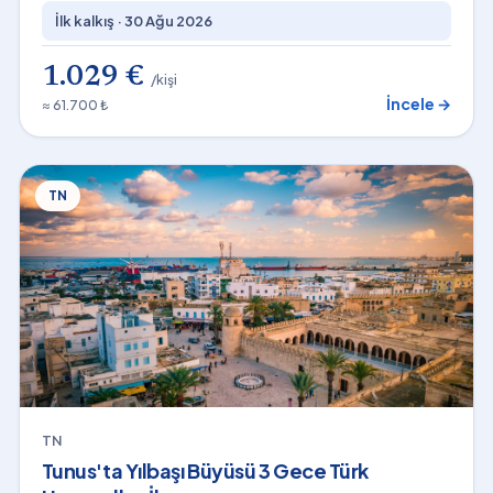
İlk kalkış ·
30 Ağu 2026
1.029 €
/kişi
İncele →
≈ 61.700 ₺
TN
TN
Tunus'ta Yılbaşı Büyüsü 3 Gece Türk