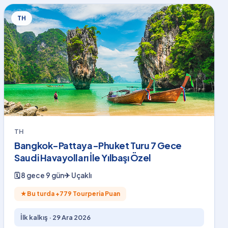
TH
TH
Bangkok-Pattaya-Phuket Turu 7 Gece
Saudi Havayolları İle Yılbaşı Özel
🗓
8 gece 9 gün
✈
Uçaklı
★
Bu turda +
779
Tourperia Puan
İlk kalkış ·
29 Ara 2026