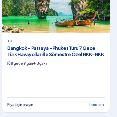
TH
Bangkok - Pattaya -Phuket Turu 7 Gece
Türk Havayolları İle Sömestre Özel BKK-BKK
🗓
8 gece 9 gün
✈
Uçaklı
Fiyat için arayın
İncele →