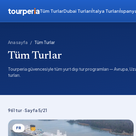
tourper
i
a
Tüm Turlar
Dubai Turları
İtalya Turları
İspanya
Ana sayfa
/
Tüm Turlar
Tüm Turlar
Tourperia güvencesiyle tüm yurt dışı tur programları — Avrupa, Uza
turları.
961
tur
· Sayfa 5/21
FR