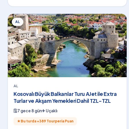
AL
AL
Kosovalı Büyük Balkanlar Turu AJet ile Extra
Turlar ve Akşam Yemekleri Dahil TZL-TZL
🗓
7 gece 8 gün
✈
Uçaklı
★
Bu turda +
389
Tourperia Puan