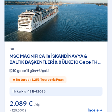
DK
MSC MAGNIFICA ile İSKANDİNAVYA &
BALTIK BAŞKENTLERİ & 8 ÜLKE 10 Gece THY
- 12 Eylül 2026
🗓
10 gece 11 gün
✈
Uçaklı
★
Bu turda +
1.253
Tourperia Puan
İlk kalkış ·
12 Eyl 2026
2.089 €
/kişi
İncele →
≈ 125.300 ₺