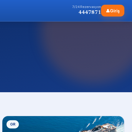
7/24 Rezervasyon
👤
Giriş
4447871
GR