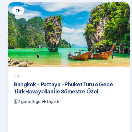
TH
TH
Bangkok - Pattaya -Phuket Turu 6 Gece
Türk Havayolları İle Sömestre Özel
🗓
7 gece 8 gün
✈
Uçaklı