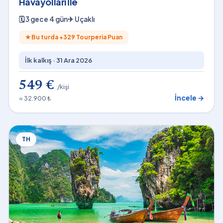
Havayolları İle
🗓
3 gece 4 gün
✈
Uçaklı
★
Bu turda +
329
Tourperia Puan
İlk kalkış ·
31 Ara 2026
549 €
/kişi
İncele →
≈ 32.900 ₺
TH