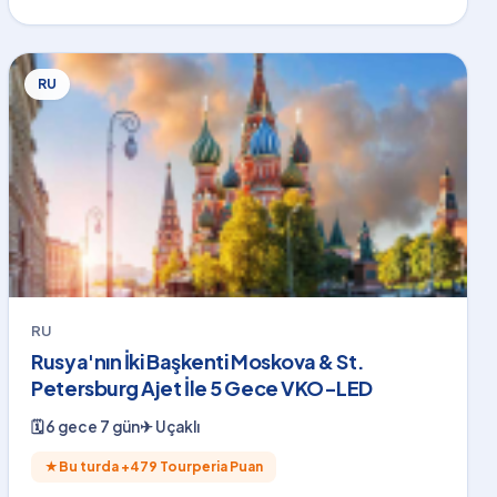
RU
RU
Rusya'nın İki Başkenti Moskova & St.
Petersburg Ajet İle 5 Gece VKO-LED
🗓
6 gece 7 gün
✈
Uçaklı
★
Bu turda +
479
Tourperia Puan