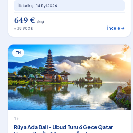
İlk kalkış ·
14 Eyl 2026
649 €
/kişi
İncele →
≈ 38.900 ₺
TH
TH
Rüya Ada Bali - Ubud Turu 6 Gece Qatar