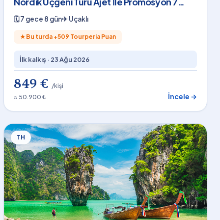
Nordik Üçgeni Turu Ajet İle Promosyon 7
Gece 8 Gün 2026
🗓
7 gece 8 gün
✈
Uçaklı
★
Bu turda +
509
Tourperia Puan
İlk kalkış ·
23 Ağu 2026
849 €
/kişi
İncele →
≈ 50.900 ₺
TH