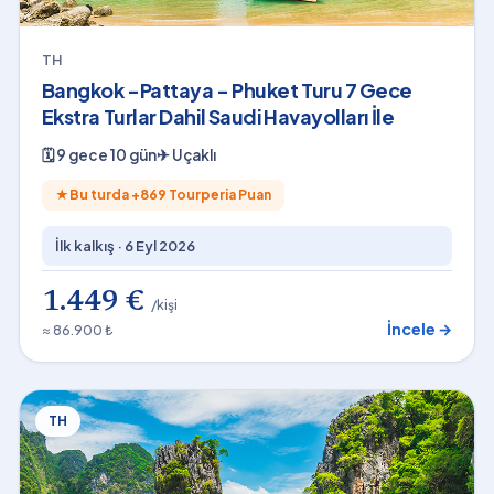
TH
Bangkok -Pattaya - Phuket Turu 7 Gece
Ekstra Turlar Dahil Saudi Havayolları İle
🗓
9 gece 10 gün
✈
Uçaklı
★
Bu turda +
869
Tourperia Puan
İlk kalkış ·
6 Eyl 2026
1.449 €
/kişi
İncele →
≈ 86.900 ₺
TH