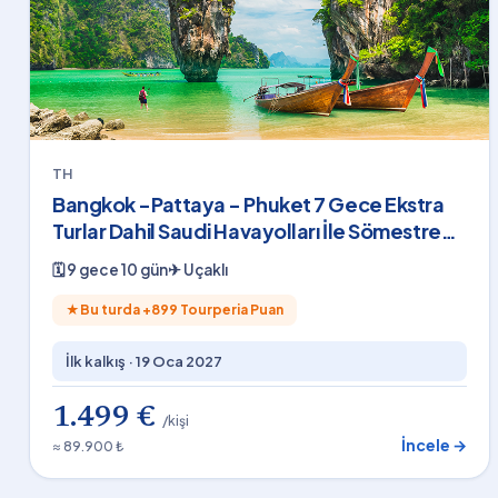
TH
Bangkok -Pattaya - Phuket 7 Gece Ekstra
Turlar Dahil Saudi Havayolları İle Sömestre
Özel
🗓
9 gece 10 gün
✈
Uçaklı
★
Bu turda +
899
Tourperia Puan
İlk kalkış ·
19 Oca 2027
1.499 €
/kişi
İncele →
≈ 89.900 ₺