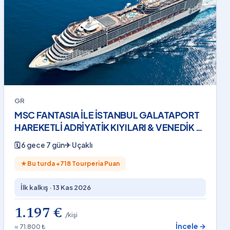
GR
MSC FANTASIA İLE İSTANBUL GALATAPORT
HAREKETLİ ADRİYATİK KIYILARI & VENEDİK 6
Gece THY - 13 Kasım 2026
🗓
6 gece 7 gün
✈
Uçaklı
★
Bu turda +
718
Tourperia Puan
İlk kalkış ·
13 Kas 2026
1.197 €
/kişi
İncele →
≈ 71.800 ₺