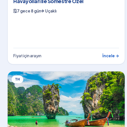
Havayolları İle Sömestre Özel
🗓
7 gece 8 gün
✈
Uçaklı
Fiyat için arayın
İncele →
TH