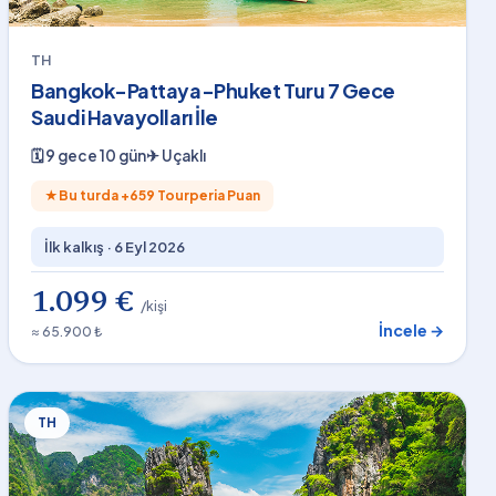
TH
Bangkok-Pattaya-Phuket Turu 7 Gece
Saudi Havayolları İle
🗓
9 gece 10 gün
✈
Uçaklı
★
Bu turda +
659
Tourperia Puan
İlk kalkış ·
6 Eyl 2026
1.099 €
/kişi
İncele →
≈ 65.900 ₺
TH