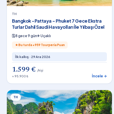
TH
Bangkok -Pattaya - Phuket 7 Gece Ekstra
Turlar Dahil Saudi Havayolları İle Yılbaşı Özel
🗓
8 gece 9 gün
✈
Uçaklı
★
Bu turda +
959
Tourperia Puan
İlk kalkış ·
29 Ara 2026
1.599 €
/kişi
İncele →
≈ 95.900 ₺
TH