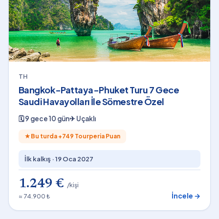
TH
Bangkok-Pattaya-Phuket Turu 7 Gece
Saudi Havayolları İle Sömestre Özel
🗓
9 gece 10 gün
✈
Uçaklı
★
Bu turda +
749
Tourperia Puan
İlk kalkış ·
19 Oca 2027
1.249 €
/kişi
İncele →
≈ 74.900 ₺