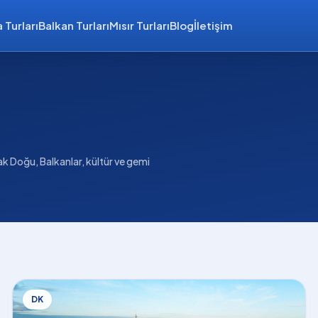
 Turları
Balkan Turları
Mısır Turları
Blog
İletişim
k Doğu, Balkanlar, kültür ve gemi
DK