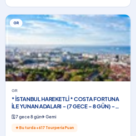
GR
GR
* İSTANBUL HAREKETLİ * COSTA FORTUNA
İLE YUNAN ADALARI - (7 GECE - 8 GÜN) -
2026
🗓
7 gece 8 gün
✈
Gemi
★
Bu turda +
617
Tourperia Puan