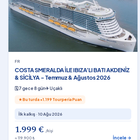
FR
COSTA SMERALDA İLE IBIZA’LI BATI AKDENİZ
& SİCİLYA - Temmuz & Ağustos 2026
🗓
7 gece 8 gün
✈
Uçaklı
★
Bu turda +
1.199
Tourperia Puan
İlk kalkış ·
10 Ağu 2026
1.999 €
/kişi
İncele →
≈ 119.900 ₺