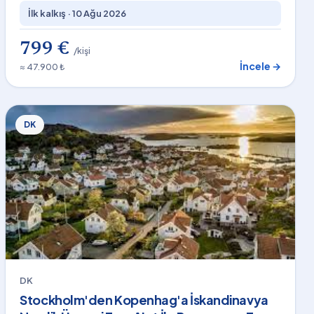
İlk kalkış ·
10 Ağu 2026
799 €
/kişi
İncele →
≈ 47.900 ₺
DK
DK
Stockholm'den Kopenhag'a İskandinavya