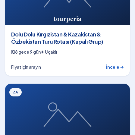
Dolu Dolu Kırgızistan & Kazakistan &
Özbekistan Turu Rotası (Kapalı Grup)
🗓
8 gece 9 gün
✈
Uçaklı
Fiyat için arayın
İncele →
ZA