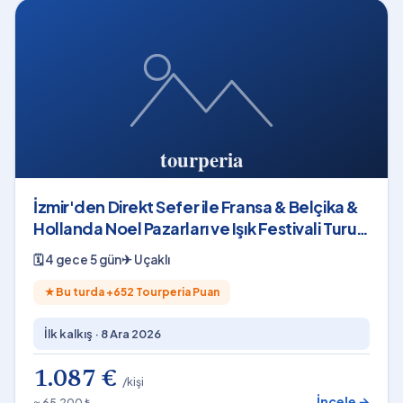
İzmir'den Direkt Sefer ile Fransa & Belçika &
Hollanda Noel Pazarları ve Işık Festivali Turu
Rotası
🗓
4 gece 5 gün
✈
Uçaklı
★
Bu turda +
652
Tourperia Puan
İlk kalkış ·
8 Ara 2026
1.087 €
/kişi
İncele →
≈ 65.200 ₺