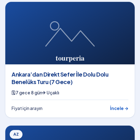
Ankara’dan Direkt Sefer İle Dolu Dolu
Benelüks Turu (7 Gece)
🗓
7 gece 8 gün
✈
Uçaklı
Fiyat için arayın
İncele →
AZ