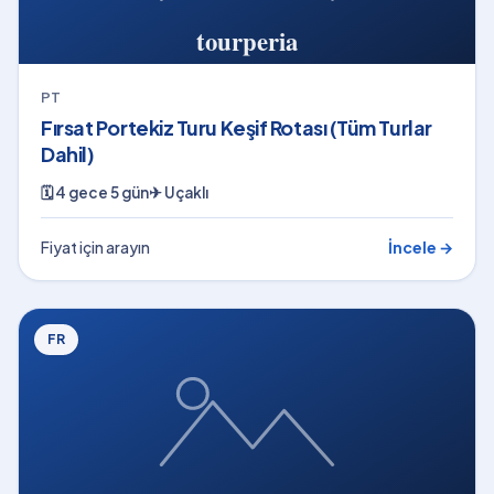
PT
Fırsat Portekiz Turu Keşif Rotası (Tüm Turlar
Dahil)
🗓
4 gece 5 gün
✈
Uçaklı
Fiyat için arayın
İncele →
FR