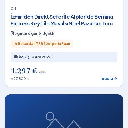
CH
İzmir'den Direkt Sefer İle Alpler’de Bernina
Express Keyfi ile Masalsı Noel Pazarları Turu
🗓
5 gece 6 gün
✈
Uçaklı
★
Bu turda +
778
Tourperia Puan
İlk kalkış ·
3 Ara 2026
1.297 €
/kişi
İncele →
≈ 77.800 ₺