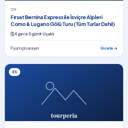
CH
Fırsat Bernina Express ile İsviçre Alpleri
Como & Lugano Gölü Turu (Tüm Turlar Dahil)
🗓
4 gece 5 gün
✈
Uçaklı
Fiyat için arayın
İncele →
ES