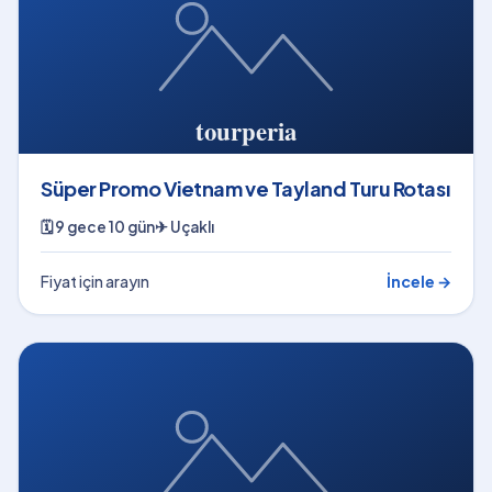
Süper Promo Vietnam ve Tayland Turu Rotası
🗓
9 gece 10 gün
✈
Uçaklı
Fiyat için arayın
İncele →