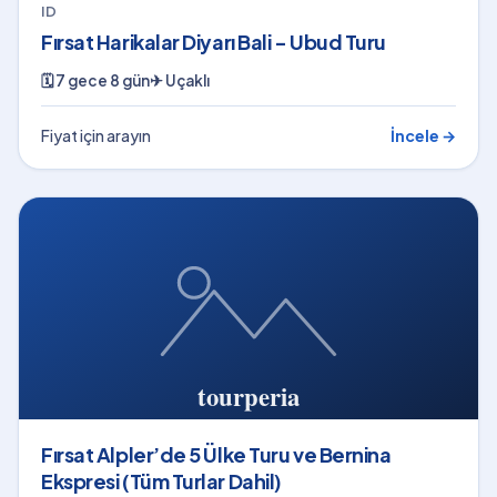
ID
Fırsat Harikalar Diyarı Bali - Ubud Turu
🗓
7 gece 8 gün
✈
Uçaklı
Fiyat için arayın
İncele →
Fırsat Alpler’de 5 Ülke Turu ve Bernina
Ekspresi (Tüm Turlar Dahil)