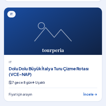
IT
IT
Dolu Dolu Büyük İtalya Turu Çizme Rotası
(VCE-NAP)
🗓
7 gece 8 gün
✈
Uçaklı
Fiyat için arayın
İncele →