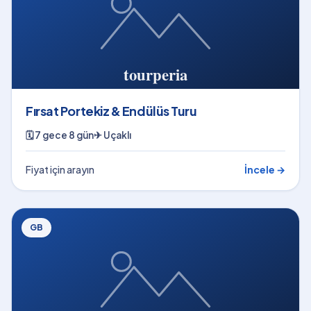
Fırsat Portekiz & Endülüs Turu
🗓
7 gece 8 gün
✈
Uçaklı
Fiyat için arayın
İncele →
GB