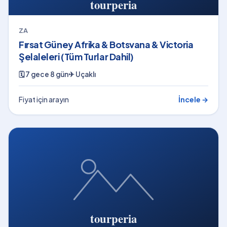
ZA
Fırsat Güney Afrika & Botsvana & Victoria
Şelaleleri (Tüm Turlar Dahil)
🗓
7 gece 8 gün
✈
Uçaklı
Fiyat için arayın
İncele →