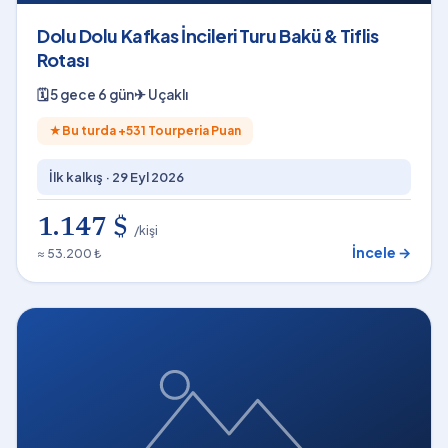
Dolu Dolu Kafkas İncileri Turu Bakü & Tiflis
Rotası
🗓
5 gece 6 gün
✈
Uçaklı
★
Bu turda +
531
Tourperia Puan
İlk kalkış ·
29 Eyl 2026
1.147 $
/kişi
İncele →
≈ 53.200 ₺