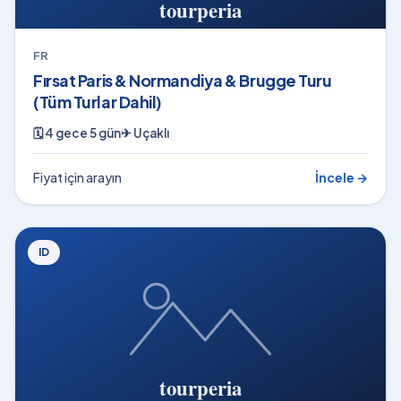
FR
Fırsat Paris & Normandiya & Brugge Turu
(Tüm Turlar Dahil)
🗓
4 gece 5 gün
✈
Uçaklı
Fiyat için arayın
İncele →
ID