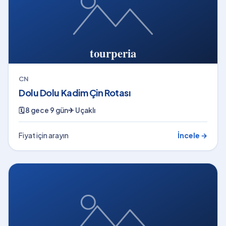
CN
Dolu Dolu Kadim Çin Rotası
🗓
8 gece 9 gün
✈
Uçaklı
Fiyat için arayın
İncele →