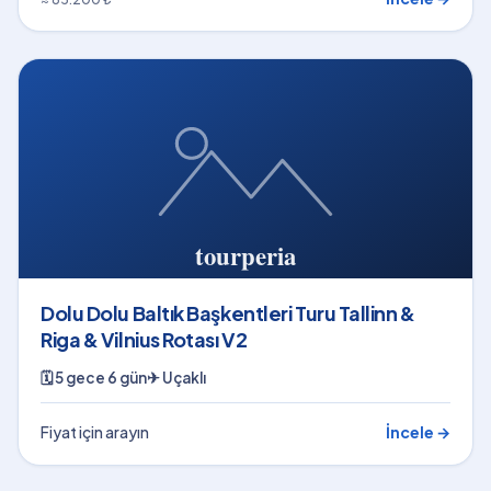
Dolu Dolu Baltık Başkentleri Turu Tallinn &
Riga & Vilnius Rotası V2
🗓
5 gece 6 gün
✈
Uçaklı
Fiyat için arayın
İncele →