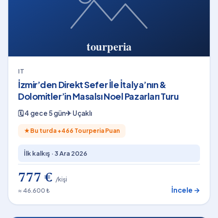
IT
İzmir’den Direkt Sefer İle İtalya’nın &
Dolomitler’in Masalsı Noel Pazarları Turu
🗓
4 gece 5 gün
✈
Uçaklı
★
Bu turda +
466
Tourperia Puan
İlk kalkış ·
3 Ara 2026
777 €
/kişi
İncele →
≈ 46.600 ₺