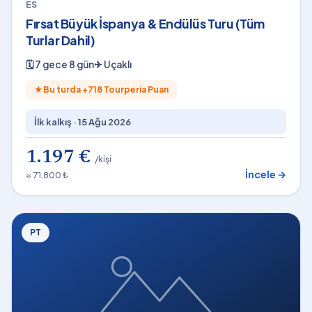
ES
Fırsat Büyük İspanya & Endülüs Turu (Tüm
Turlar Dahil)
🗓
7 gece 8 gün
✈
Uçaklı
★
Bu turda +
718
Tourperia Puan
İlk kalkış ·
15 Ağu 2026
1.197 €
/kişi
İncele →
≈ 71.800 ₺
PT