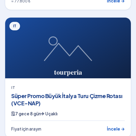
İncele →
≈ 77.800 ₺
IT
IT
Süper Promo Büyük İtalya Turu Çizme Rotası
(VCE-NAP)
🗓
7 gece 8 gün
✈
Uçaklı
Fiyat için arayın
İncele →