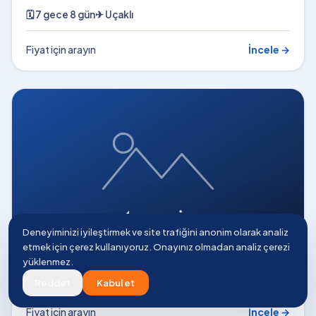
🗓
7 gece 8 gün
✈
Uçaklı
Fiyat için arayın
İncele →
Deneyiminizi iyileştirmek ve site trafiğini anonim olarak analiz
etmek için çerez kullanıyoruz. Onayınız olmadan analiz çerezi
Fırsat Orta Avrupa Turu (Tüm Turlar Dahil)
yüklenmez.
🗓
6 gece 7 gün
✈
Uçaklı
Reddet
Kabul et
Fiyat için arayın
İncele →