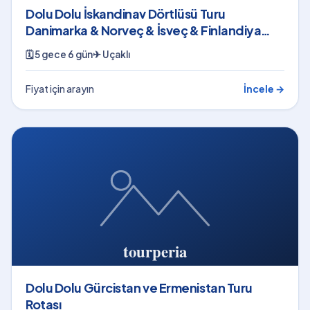
Dolu Dolu İskandinav Dörtlüsü Turu
Danimarka & Norveç & İsveç & Finlandiya
Rotası
🗓
5 gece 6 gün
✈
Uçaklı
Fiyat için arayın
İncele →
Dolu Dolu Gürcistan ve Ermenistan Turu
Rotası