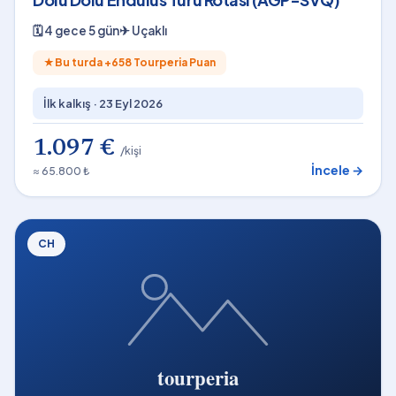
🗓
4 gece 5 gün
✈
Uçaklı
★
Bu turda +
658
Tourperia Puan
İlk kalkış ·
23 Eyl 2026
1.097 €
/kişi
İncele →
≈ 65.800 ₺
CH