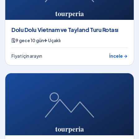
Dolu Dolu Vietnam ve Tayland Turu Rotası
🗓
9 gece 10 gün
✈
Uçaklı
Fiyat için arayın
İncele →