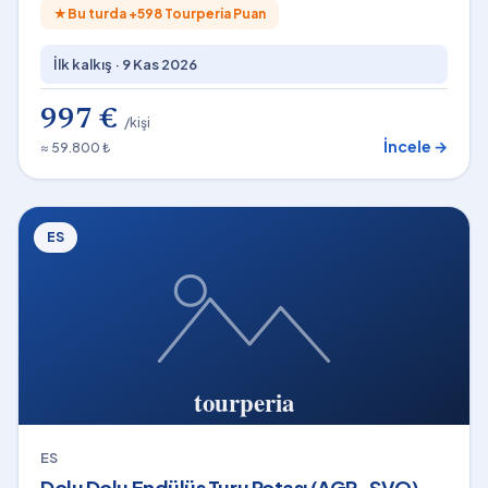
★
Bu turda +
598
Tourperia Puan
İlk kalkış ·
9 Kas 2026
997 €
/kişi
İncele →
≈ 59.800 ₺
ES
ES
Dolu Dolu Endülüs Turu Rotası (AGP-SVQ)