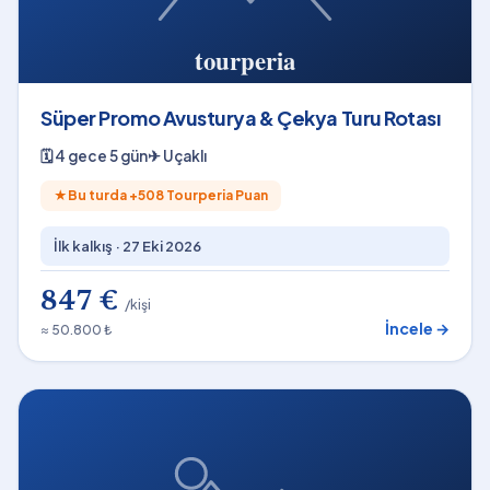
Süper Promo Avusturya & Çekya Turu Rotası
🗓
4 gece 5 gün
✈
Uçaklı
★
Bu turda +
508
Tourperia Puan
İlk kalkış ·
27 Eki 2026
847 €
/kişi
İncele →
≈ 50.800 ₺