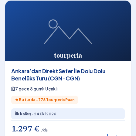
Ankara’dan Direkt Sefer İle Dolu Dolu
Benelüks Turu (CGN-CGN)
🗓
7 gece 8 gün
✈
Uçaklı
★
Bu turda +
778
Tourperia Puan
İlk kalkış ·
24 Eki 2026
1.297 €
/kişi