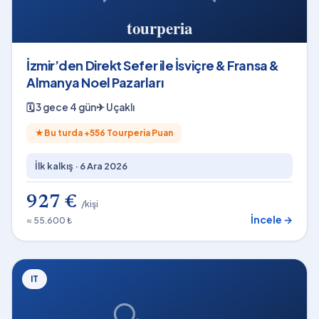
İzmir’den Direkt Sefer ile İsviçre & Fransa &
Almanya Noel Pazarları
🗓
3 gece 4 gün
✈
Uçaklı
★
Bu turda +
556
Tourperia Puan
İlk kalkış ·
6 Ara 2026
927 €
/kişi
İncele →
≈ 55.600 ₺
IT