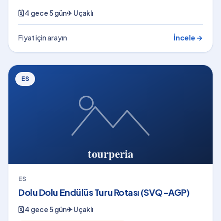
🗓
4 gece 5 gün
✈
Uçaklı
Fiyat için arayın
İncele →
ES
ES
Dolu Dolu Endülüs Turu Rotası (SVQ-AGP)
🗓
4 gece 5 gün
✈
Uçaklı