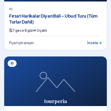
ID
Fırsat Harikalar Diyarı Bali - Ubud Turu (Tüm
Turlar Dahil)
🗓
7 gece 8 gün
✈
Uçaklı
Fiyat için arayın
İncele →
ID