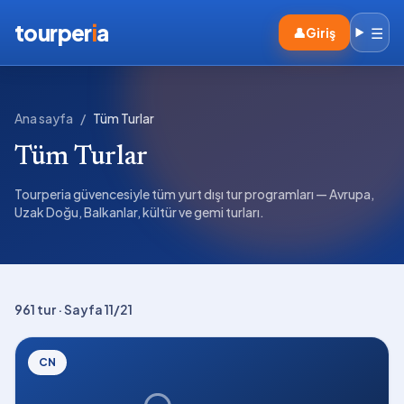
tourper
i
a
☰
👤
Giriş
Ana sayfa
/
Tüm Turlar
Tüm Turlar
Tourperia güvencesiyle tüm yurt dışı tur programları — Avrupa,
Uzak Doğu, Balkanlar, kültür ve gemi turları.
961
tur
· Sayfa 11/21
CN