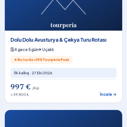
Dolu Dolu Avusturya & Çekya Turu Rotası
🗓
4 gece 5 gün
✈
Uçaklı
★
Bu turda +
598
Tourperia Puan
İlk kalkış ·
27 Eki 2026
997 €
/kişi
İncele →
≈ 59.800 ₺