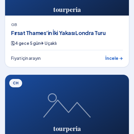
GB
Fırsat Thames’in İki Yakası Londra Turu
🗓
4 gece 5 gün
✈
Uçaklı
Fiyat için arayın
İncele →
CH