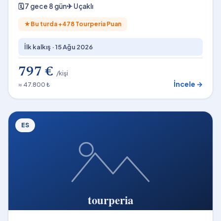
🗓
7 gece 8 gün
✈
Uçaklı
★
Bu turda +
478
Tourperia Puan
İlk kalkış ·
15 Ağu 2026
797 €
/kişi
İncele →
≈ 47.800 ₺
ES