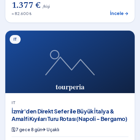
1.377 €
/kişi
İncele →
≈ 82.600 ₺
IT
IT
İzmir'den Direkt Sefer ile Büyük İtalya &
Amalfi Kıyıları Turu Rotası (Napoli - Bergamo)
🗓
7 gece 8 gün
✈
Uçaklı