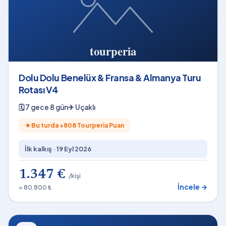
Dolu Dolu Benelüx & Fransa & Almanya Turu
Rotası V4
🗓
7 gece 8 gün
✈
Uçaklı
★
Bu turda +
808
Tourperia Puan
İlk kalkış ·
19 Eyl 2026
1.347 €
/kişi
İncele →
≈ 80.800 ₺