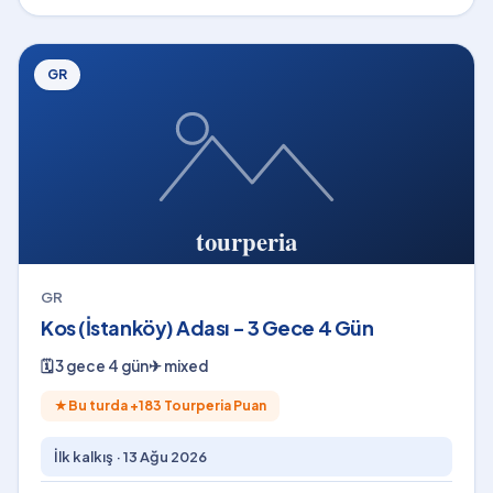
GR
GR
Kos (İstanköy) Adası - 3 Gece 4 Gün
🗓
3 gece 4 gün
✈
mixed
★
Bu turda +
183
Tourperia Puan
İlk kalkış ·
13 Ağu 2026