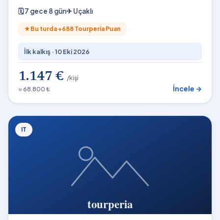
🗓
7 gece 8 gün
✈
Uçaklı
★
Bu turda +
688
Tourperia Puan
İlk kalkış ·
10 Eki 2026
1.147 €
/kişi
İncele →
≈ 68.800 ₺
IT