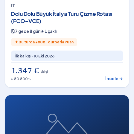
IT
Dolu Dolu Büyük İtalya Turu Çizme Rotası
(FCO-VCE)
🗓
7 gece 8 gün
✈
Uçaklı
★
Bu turda +
808
Tourperia Puan
İlk kalkış ·
10 Eki 2026
1.347 €
/kişi
İncele →
≈ 80.800 ₺