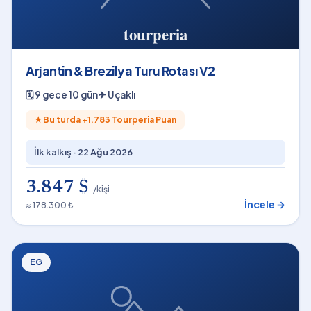
Arjantin & Brezilya Turu Rotası V2
🗓
9 gece 10 gün
✈
Uçaklı
★
Bu turda +
1.783
Tourperia Puan
İlk kalkış ·
22 Ağu 2026
3.847 $
/kişi
İncele →
≈ 178.300 ₺
EG