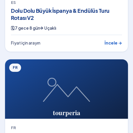
ES
Dolu Dolu Büyük İspanya & Endülüs Turu
Rotası V2
🗓
7 gece 8 gün
✈
Uçaklı
Fiyat için arayın
İncele →
FR
FR