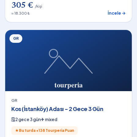
305 €
/kişi
İncele →
≈ 18.300 ₺
GR
GR
Kos (İstanköy) Adası - 2 Gece 3 Gün
🗓
2 gece 3 gün
✈
mixed
★
Bu turda +
138
Tourperia Puan