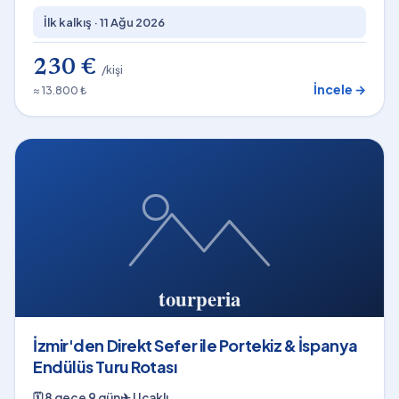
İlk kalkış ·
11 Ağu 2026
230 €
/kişi
İncele →
≈ 13.800 ₺
İzmir'den Direkt Sefer ile Portekiz & İspanya
Endülüs Turu Rotası
🗓
8 gece 9 gün
✈
Uçaklı