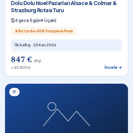
Dolu Dolu Noel Pazarları Alsace & Colmar &
Strazburg Rotası Turu
🗓
4 gece 5 gün
✈
Uçaklı
★
Bu turda +
508
Tourperia Puan
İlk kalkış ·
25 Kas 2026
847 €
/kişi
İncele →
≈ 50.800 ₺
IT