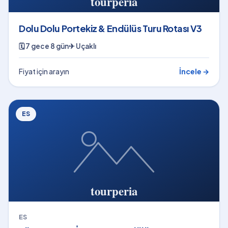
Dolu Dolu Portekiz & Endülüs Turu Rotası V3
🗓
7 gece 8 gün
✈
Uçaklı
Fiyat için arayın
İncele →
ES
ES