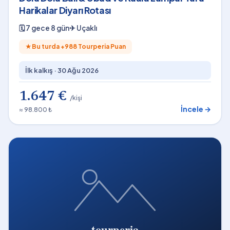
Harikalar Diyarı Rotası
🗓
7 gece 8 gün
✈
Uçaklı
★
Bu turda +
988
Tourperia Puan
İlk kalkış ·
30 Ağu 2026
1.647 €
/kişi
İncele →
≈ 98.800 ₺