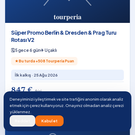
Süper Promo Berlin & Dresden & Prag Turu
Rotası V2
🗓
5 gece 6 gün
✈
Uçaklı
★
Bu turda +
508
Tourperia Puan
İlk kalkış ·
25 Ağu 2026
847 €
/kişi
İncele →
≈ 50.800 ₺
Deneyiminizi iyileştirmek ve site trafiğini anonim olarak analiz
etmek için çerez kullanıyoruz. Onayınız olmadan analiz çerezi
yüklenmez.
Reddet
Kabul et