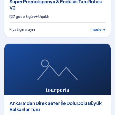
Süper Promo İspanya & Endülüs Turu Rotası
V2
🗓
7 gece 8 gün
✈
Uçaklı
Fiyat için arayın
İncele →
Ankara’dan Direk Sefer İle Dolu Dolu Büyük
Balkanlar Turu