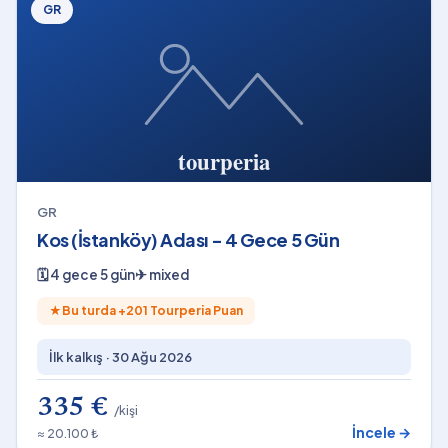
GR
GR
Kos (İstanköy) Adası - 4 Gece 5 Gün
🗓
4 gece 5 gün
✈
mixed
★
Bu turda +
201
Tourperia Puan
İlk kalkış ·
30 Ağu 2026
335 €
/kişi
İncele →
≈ 20.100 ₺