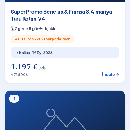
Süper Promo Benelüx & Fransa & Almanya
Turu Rotası V4
🗓
7 gece 8 gün
✈
Uçaklı
★
Bu turda +
718
Tourperia Puan
İlk kalkış ·
19 Eyl 2026
1.197 €
/kişi
İncele →
≈ 71.800 ₺
IT