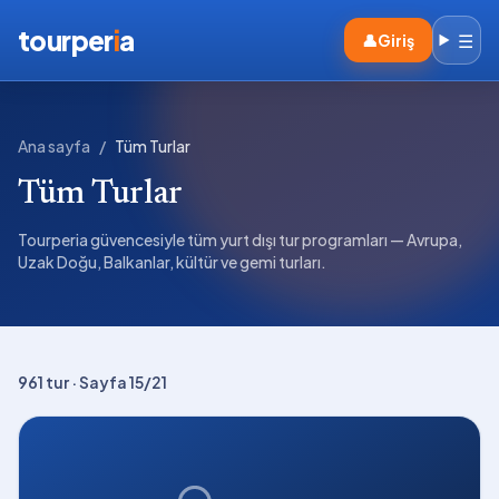
tourper
i
a
☰
👤
Giriş
Ana sayfa
/
Tüm Turlar
Tüm Turlar
Tourperia güvencesiyle tüm yurt dışı tur programları — Avrupa,
Uzak Doğu, Balkanlar, kültür ve gemi turları.
961
tur
· Sayfa 15/21