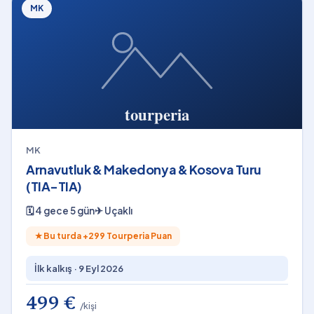
MK
MK
Arnavutluk & Makedonya & Kosova Turu
(TIA-TIA)
🗓
4 gece 5 gün
✈
Uçaklı
★
Bu turda +
299
Tourperia Puan
İlk kalkış ·
9 Eyl 2026
499 €
/kişi