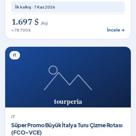
İlk kalkış ·
7 Kas 2026
1.697 $
/kişi
İncele →
≈ 78.700 ₺
IT
IT
Süper Promo Büyük İtalya Turu Çizme Rotası
(FCO-VCE)