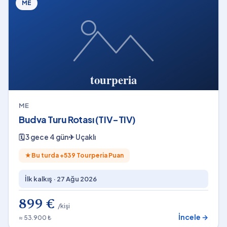
ME
ME
Budva Turu Rotası (TIV-TIV)
🗓
3 gece 4 gün
✈
Uçaklı
★
Bu turda +
539
Tourperia Puan
İlk kalkış ·
27 Ağu 2026
899 €
/kişi
İncele →
≈ 53.900 ₺