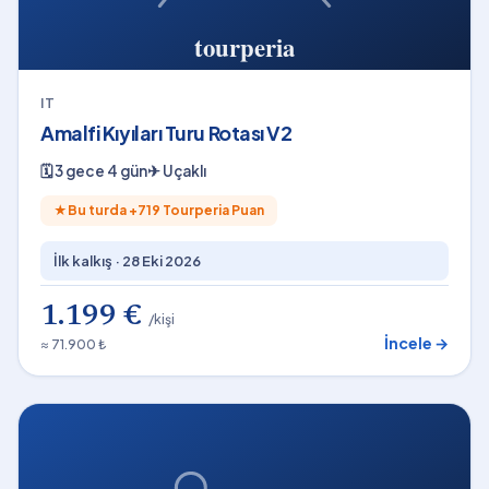
IT
Amalfi Kıyıları Turu Rotası V2
🗓
3 gece 4 gün
✈
Uçaklı
★
Bu turda +
719
Tourperia Puan
İlk kalkış ·
28 Eki 2026
1.199 €
/kişi
İncele →
≈ 71.900 ₺