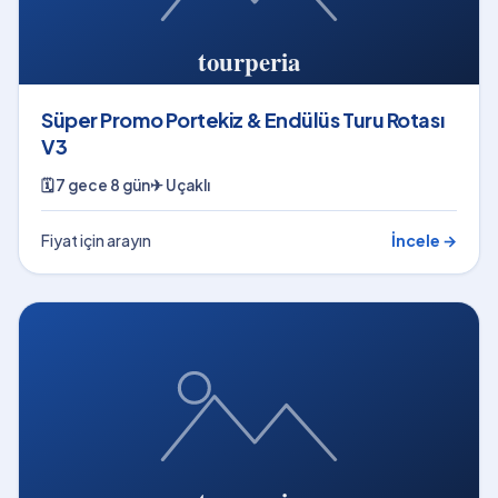
Süper Promo Portekiz & Endülüs Turu Rotası
V3
🗓
7 gece 8 gün
✈
Uçaklı
Fiyat için arayın
İncele →