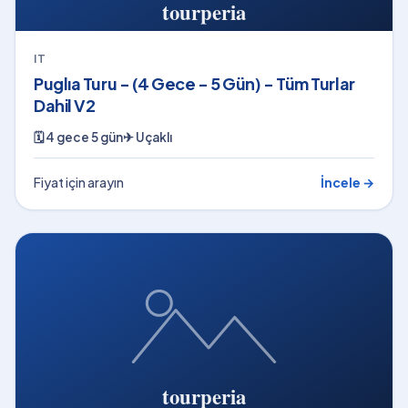
IT
Puglıa Turu - (4 Gece - 5 Gün) - Tüm Turlar
Dahil V2
🗓
4 gece 5 gün
✈
Uçaklı
Fiyat için arayın
İncele →