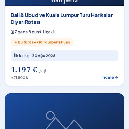
Bali & Ubud ve Kuala Lumpur Turu Harikalar
Diyarı Rotası
🗓
7 gece 8 gün
✈
Uçaklı
★
Bu turda +
718
Tourperia Puan
İlk kalkış ·
30 Ağu 2026
1.197 €
/kişi
İncele →
≈ 71.800 ₺