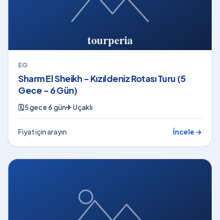
EG
Sharm El Sheikh - Kızıldeniz Rotası Turu (5
Gece - 6 Gün)
🗓
5 gece 6 gün
✈
Uçaklı
Fiyat için arayın
İncele →