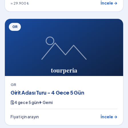
İncele →
≈ 29.900 ₺
GR
GR
Girit Adası Turu - 4 Gece 5 Gün
🗓
4 gece 5 gün
✈
Gemi
Fiyat için arayın
İncele →