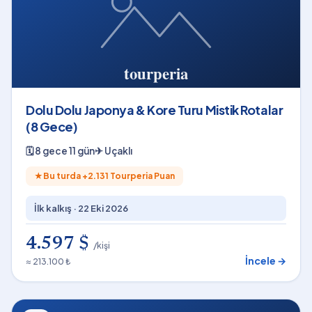
Dolu Dolu Japonya & Kore Turu Mistik Rotalar
(8 Gece)
🗓
8 gece 11 gün
✈
Uçaklı
★
Bu turda +
2.131
Tourperia Puan
İlk kalkış ·
22 Eki 2026
4.597 $
/kişi
İncele →
≈ 213.100 ₺