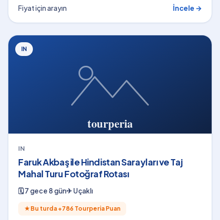
Fiyat için arayın
İncele →
IN
IN
Faruk Akbaş ile Hindistan Sarayları ve Taj
Mahal Turu Fotoğraf Rotası
🗓
7 gece 8 gün
✈
Uçaklı
★
Bu turda +
786
Tourperia Puan