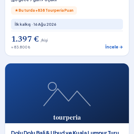
★
Bu turda +
838
Tourperia Puan
İlk kalkış ·
16 Ağu 2026
1.397 €
/kişi
İncele →
≈ 83.800 ₺
Dolu Dolu Bali & Ubud ve Kuala Lumpur Turu