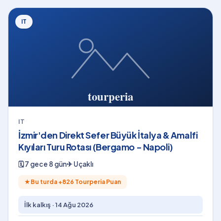
IT
IT
İzmir'den Direkt Sefer Büyük İtalya & Amalfi
Kıyıları Turu Rotası (Bergamo - Napoli)
🗓
7 gece 8 gün
✈
Uçaklı
★
Bu turda +
826
Tourperia Puan
İlk kalkış ·
14 Ağu 2026