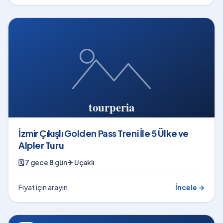
İzmir Çıkışlı Golden Pass Treni İle 5 Ülke ve
Alpler Turu
🗓
7 gece 8 gün
✈
Uçaklı
Fiyat için arayın
İncele →