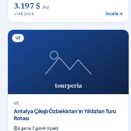
3.197 $
/kişi
İncele →
≈ 148.200 ₺
UZ
UZ
Antalya Çıkışlı Özbekistan'ın Yıldızları Turu
Rotası
🗓
6 gece 7 gün
✈
Uçaklı