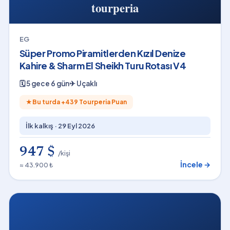
EG
Süper Promo Piramitlerden Kızıl Denize
Kahire & Sharm El Sheikh Turu Rotası V4
🗓
5 gece 6 gün
✈
Uçaklı
★
Bu turda +
439
Tourperia Puan
İlk kalkış ·
29 Eyl 2026
947 $
/kişi
İncele →
≈ 43.900 ₺