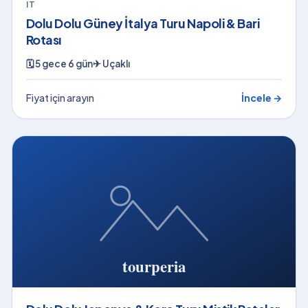
IT
Dolu Dolu Güney İtalya Turu Napoli & Bari
Rotası
🗓
5 gece 6 gün
✈
Uçaklı
Fiyat için arayın
İncele →