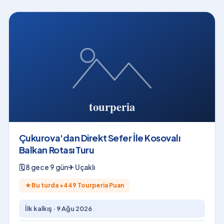
Çukurova'dan Direkt Sefer İle Kosovalı
Balkan Rotası Turu
🗓
8 gece 9 gün
✈
Uçaklı
★
Bu turda +
449
Tourperia Puan
İlk kalkış ·
9 Ağu 2026