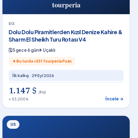
EG
Dolu Dolu Piramitlerden Kızıl Denize Kahire &
Sharm El Sheikh Turu Rotası V4
🗓
5 gece 6 gün
✈
Uçaklı
★
Bu turda +
531
Tourperia Puan
İlk kalkış ·
29 Eyl 2026
1.147 $
/kişi
İncele →
≈ 53.200 ₺
US