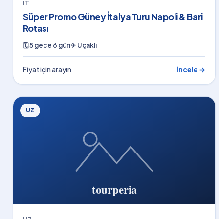
IT
Süper Promo Güney İtalya Turu Napoli & Bari
Rotası
🗓
5 gece 6 gün
✈
Uçaklı
Fiyat için arayın
İncele →
UZ