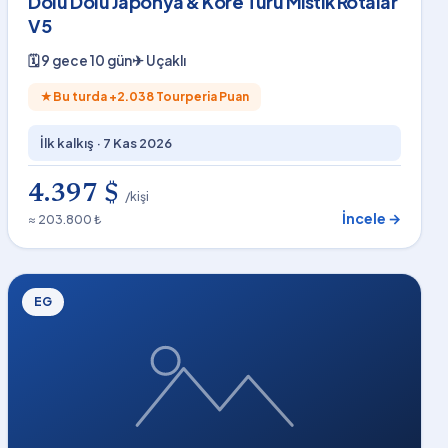
Dolu Dolu Japonya & Kore Turu Mistik Rotalar
V5
🗓
9 gece 10 gün
✈
Uçaklı
★
Bu turda +
2.038
Tourperia Puan
İlk kalkış ·
7 Kas 2026
4.397 $
/kişi
İncele →
≈ 203.800 ₺
EG