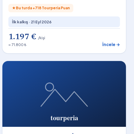
★
Bu turda +
718
Tourperia Puan
İlk kalkış ·
21 Eyl 2026
1.197 €
/kişi
İncele →
≈ 71.800 ₺