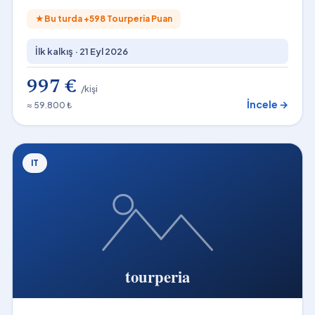
★
Bu turda +
598
Tourperia Puan
İlk kalkış ·
21 Eyl 2026
997 €
/kişi
İncele →
≈ 59.800 ₺
IT