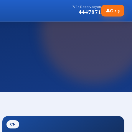
7/24 Rezervasyon
👤
Giriş
4447871
CN