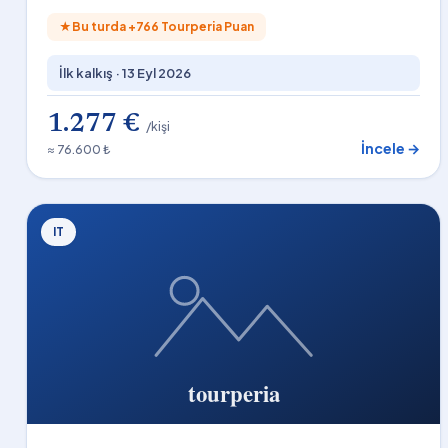
★
Bu turda +
766
Tourperia Puan
İlk kalkış ·
13 Eyl 2026
1.277 €
/kişi
İncele →
≈ 76.600 ₺
IT