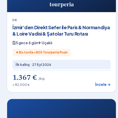
FR
İzmir'den Direkt Sefer ile Paris & Normandiya
& Loire Vadisi & Şatolar Turu Rotası
🗓
5 gece 6 gün
✈
Uçaklı
★
Bu turda +
820
Tourperia Puan
İlk kalkış ·
27 Eyl 2026
1.367 €
/kişi
İncele →
≈ 82.000 ₺