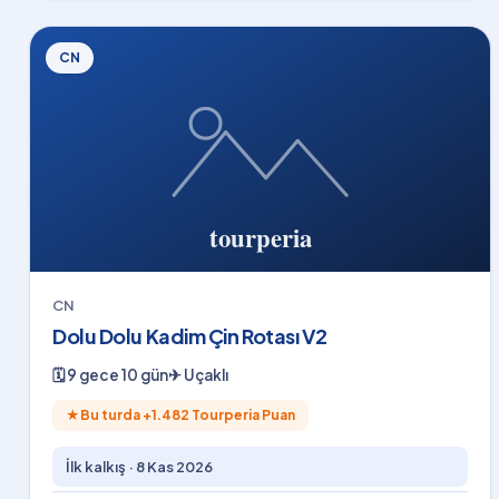
CN
CN
Dolu Dolu Kadim Çin Rotası V2
🗓
9 gece 10 gün
✈
Uçaklı
★
Bu turda +
1.482
Tourperia Puan
İlk kalkış ·
8 Kas 2026