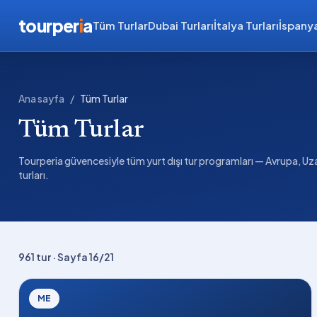
tourper
i
a
Tüm Turlar
Dubai Turları
İtalya Turları
İspanya
Ana sayfa
/
Tüm Turlar
Tüm Turlar
Tourperia güvencesiyle tüm yurt dışı tur programları — Avrupa, Uza
turları.
961
tur
· Sayfa 16/21
ME