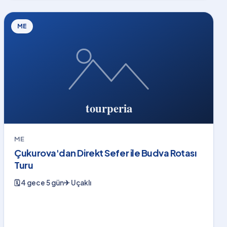
ME
ME
Çukurova'dan Direkt Sefer ile Budva Rotası
Turu
🗓
4 gece 5 gün
✈
Uçaklı