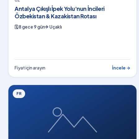
UZ
Antalya Çıkışlı İpek Yolu'nun İncileri
Özbekistan & Kazakistan Rotası
🗓
8 gece 9 gün
✈
Uçaklı
Fiyat için arayın
İncele →
FR