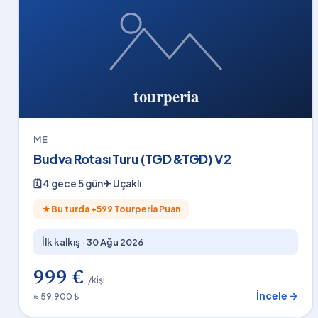
ME
Budva Rotası Turu (TGD &TGD) V2
🗓
4 gece 5 gün
✈
Uçaklı
★
Bu turda +
599
Tourperia Puan
İlk kalkış ·
30 Ağu 2026
999 €
/kişi
İncele →
≈ 59.900 ₺