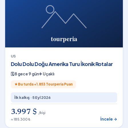
US
Dolu Dolu Doğu Amerika Turu İkonik Rotalar
🗓
8 gece 9 gün
✈
Uçaklı
★
Bu turda +
1.853
Tourperia Puan
İlk kalkış ·
5 Eyl 2026
3.997 $
/kişi
İncele →
≈ 185.300 ₺