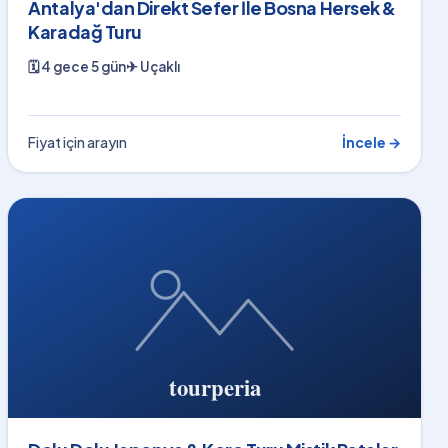
Antalya'dan Direkt Sefer İle Bosna Hersek &
Karadağ Turu
🗓
4 gece 5 gün
✈
Uçaklı
Fiyat için arayın
İncele →