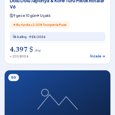
Dolu Dolu Japonya & Kore Turu Mistik Rotalar
V6
🗓
9 gece 10 gün
✈
Uçaklı
★
Bu turda +
2.038
Tourperia Puan
İlk kalkış ·
9 Eki 2026
4.397 $
/kişi
İncele →
≈ 203.800 ₺
EG