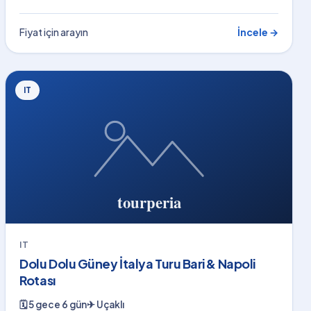
Fiyat için arayın
İncele →
IT
IT
Dolu Dolu Güney İtalya Turu Bari & Napoli
Rotası
🗓
5 gece 6 gün
✈
Uçaklı