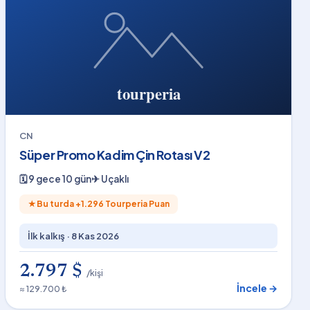
CN
Süper Promo Kadim Çin Rotası V2
🗓
9 gece 10 gün
✈
Uçaklı
★
Bu turda +
1.296
Tourperia Puan
İlk kalkış ·
8 Kas 2026
2.797 $
/kişi
İncele →
≈ 129.700 ₺