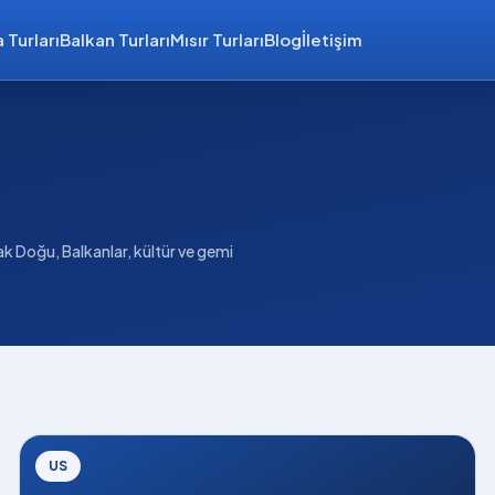
 Turları
Balkan Turları
Mısır Turları
Blog
İletişim
k Doğu, Balkanlar, kültür ve gemi
US