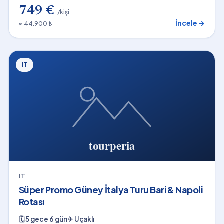
749 €
/kişi
İncele →
≈ 44.900 ₺
IT
IT
Süper Promo Güney İtalya Turu Bari & Napoli
Rotası
🗓
5 gece 6 gün
✈
Uçaklı